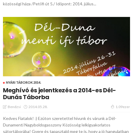
közösségi háza /Petőfi út 5./ Időpont: 2014. július...
NYÁRI TÁBOROK 2014.
Meghívó és jelentkezés a 2014-es Dél-
Dunás Táborba
2014.05.28.
Bendzsi
1.09ezer
Kedves Fiatalok! :) Ezúton szeretettel hívunk és várunk a Dél-
Dunamenti Nagyboldogasszony Közösség lelkigyakorlatos
sátortáborába! Gyere és tapasztald meg te is, hogy a jó hangulatban