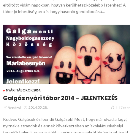
eltöltött vidám napokban, hogyan kerülhetsz közelebb Istenhez! A
tábor jó lehetőség arra is, hogy hasonló gondolkodású...
NYÁRI TÁBOROK 2014.
Galgás nyári tábor 2014 – JELENTKEZÉS
2014.05.28.
Bendzsi
1.17ezer
Kedves Galgások és leendő Galgások! Most, hogy már olvad a fagyi,
nyitnak a strandok és ennek következtében az iskolai/munkahelyi
teendők helyett egyre inkább a nyári programokról ábrándozol, hadd