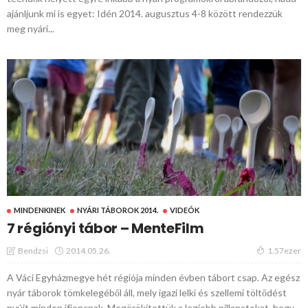
ajánljunk mi is egyet: Idén 2014. augusztus 4-8 között rendezzük
meg nyári...
MINDENKINEK
NYÁRI TÁBOROK 2014.
VIDEÓK
7 régiónyi tábor – MenteFilm
2014.05.26.
Bendzsi
1.57ezer
A Váci Egyházmegye hét régiója minden évben tábort csap. Az egész
nyár táborok tömkelegéből áll, mely igazi lelki és szellemi töltődést
nyújt minden ifjoncnak. Megörökítettük a legjobb pillanatokat, hogy