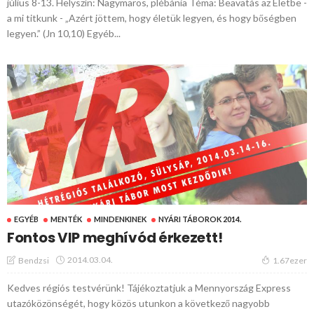
július 8-13. Helyszín: Nagymaros, plébánia Téma: Beavatás az Életbe -
a mi titkunk - „Azért jöttem, hogy életük legyen, és hogy bőségben
legyen.” (Jn 10,10) Egyéb...
EGYÉB
MENTÉK
MINDENKINEK
NYÁRI TÁBOROK 2014.
Fontos VIP meghívód érkezett!
2014.03.04.
Bendzsi
1.67ezer
Kedves régiós testvérünk! Tájékoztatjuk a Mennyország Express
utazóközönségét, hogy közös utunkon a következő nagyobb