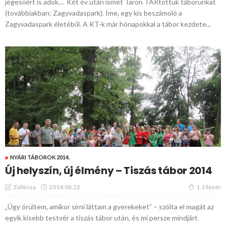
jégesőért is adok… Két év után ismét Taron TARtottuk táborunkat
(továbbiakban: Zagyvadaspark). Íme, egy kis beszámoló a
Zagyvadaspark életéből. A KT-k már hónapokkal a tábor kezdete...
NYÁRI TÁBOROK 2014.
Új helyszín, új élmény – Tiszás tábor 2014
2014.08.22.
Zolitisza
1.19ezer
„Úgy örültem, amikor sírni láttam a gyerekeket” – szólta el magát az
egyik kisebb testvér a tiszás tábor után, és mi persze mindjárt