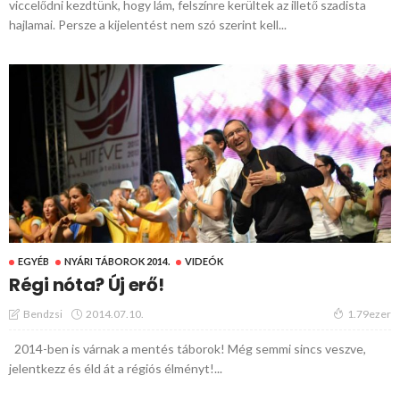
viccelődni kezdtünk, hogy lám, felszínre kerültek az illető szadista
hajlamai. Persze a kijelentést nem szó szerint kell...
EGYÉB
NYÁRI TÁBOROK 2014.
VIDEÓK
Régi nóta? Új erő!
2014.07.10.
Bendzsi
1.79ezer
2014-ben is várnak a mentés táborok! Még semmi sincs veszve,
jelentkezz és éld át a régiós élményt!...