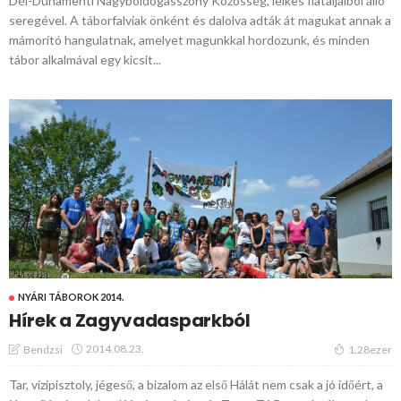
Dél-Dunamenti Nagyboldogasszony Közösség, lelkes fiataljaiból álló
seregével. A táborfalviak önként és dalolva adták át magukat annak a
mámorító hangulatnak, amelyet magunkkal hordozunk, és minden
tábor alkalmával egy kicsit...
NYÁRI TÁBOROK 2014.
Hírek a Zagyvadasparkból
2014.08.23.
Bendzsi
1.28ezer
Tar, vízipisztoly, jégeső, a bizalom az első Hálát nem csak a jó időért, a