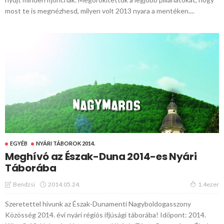
most te is megnézhesd, milyen volt 2013 nyara a mentéken....
EGYÉB
NYÁRI TÁBOROK 2014.
Meghívó az Észak-Duna 2014-es Nyári
Táborába
2014.05.24.
Bendzsi
1.4ezer
Szeretettel hívunk az Észak-Dunamenti Nagyboldogasszony
Közösség 2014. évi nyári régiós ifjúsági táborába! Időpont: 2014.