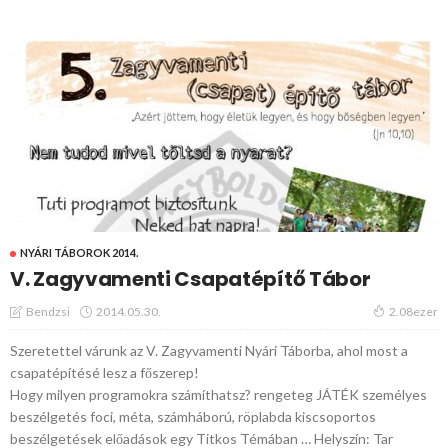
NYÁRI TÁBOROK 2014.
V. Zagyvamenti Csapatépítő Tábor
2014.05.30.
Bendzsi
2.08ezer
Szeretettel várunk az V. Zagyvamenti Nyári Táborba, ahol most a
csapatépítésé lesz a főszerep!
Hogy milyen programokra számíthatsz? rengeteg JÁTÉK személyes
beszélgetés foci, méta, számháború, röplabda kiscsoportos
beszélgetések előadások egy Titkos Témában … Helyszín: Tar