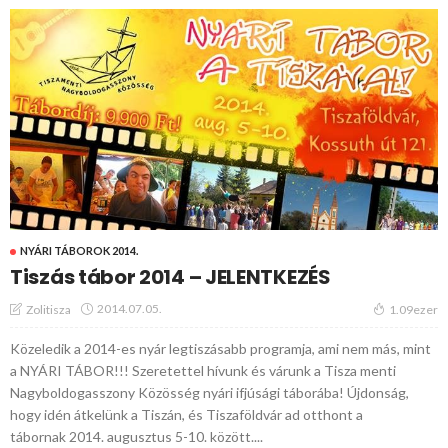
NYÁRI TÁBOROK 2014.
Tiszás tábor 2014 – JELENTKEZÉS
2014.07.05.
Zolitisza
1.09ezer
Közeledik a 2014-es nyár legtiszásabb programja, ami nem más, mint
a NYÁRI TÁBOR!!! Szeretettel hívunk és várunk a Tisza menti
Nagyboldogasszony Közösség nyári ifjúsági táborába! Újdonság,
hogy idén átkelünk a Tiszán, és Tiszaföldvár ad otthont a
tábornak 2014. augusztus 5-10. között....