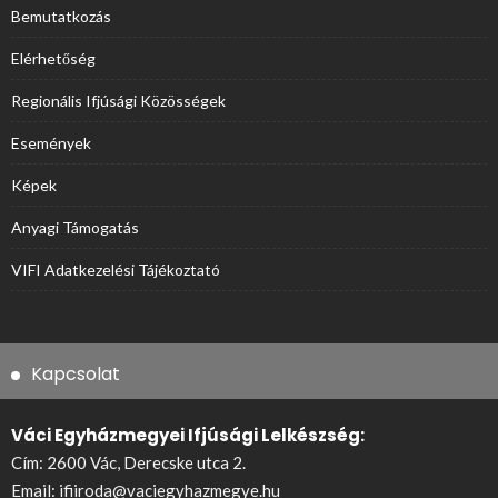
Bemutatkozás
Elérhetőség
Regionális Ifjúsági Közösségek
Események
Képek
Anyagi Támogatás
VIFI Adatkezelési Tájékoztató
Kapcsolat
Váci Egyházmegyei Ifjúsági Lelkészség:
Cím: 2600 Vác, Derecske utca 2.
Email:
ifiiroda@vaciegyhazmegye.hu