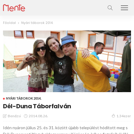
Főoldal
Nyári táborok 2014.
NYÁRI TÁBOROK 2014.
Dél-Duna Táborfalván
2014.08.26.
Bendzsi
1.34ezer
Idén nyáron július 25. és 31. között újabb települést hódított meg s