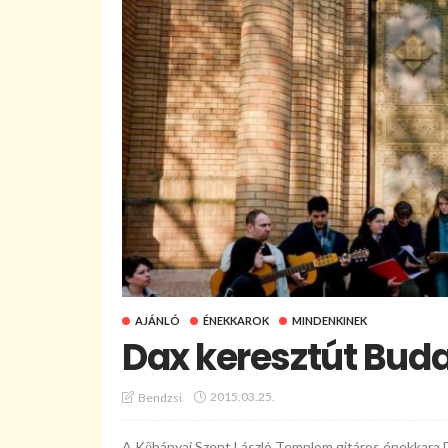
AJÁNLÓ
ÉNEKKAROK
MINDENKINEK
Dax keresztút Bud
2015.03.25.
Bendzsi
A Kőbányai Szent László Templom gitáros énekkara D