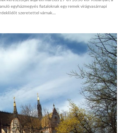
 tanuló egyházmegyés fiataloknak egy remek virágvasárnapi
eklődőt szeretettel várnak....