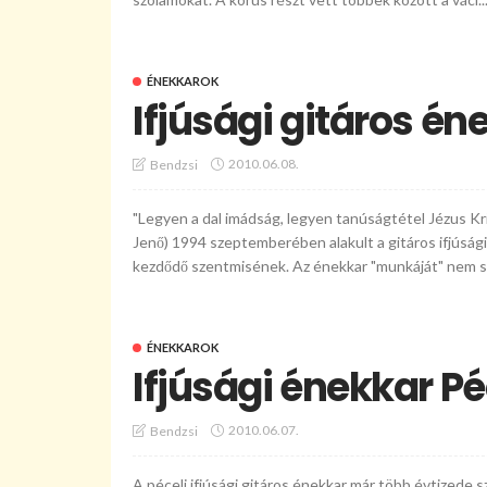
ÉNEKKAROK
Ifjúsági gitáros é
2010.06.08.
Bendzsi
"Legyen a dal imádság, legyen tanúságtétel Jézus Kris
Jenő) 1994 szeptemberében alakult a gitáros ifjúsági
kezdődő szentmisének. Az énekkar "munkáját" nem sze
ÉNEKKAROK
Ifjúsági énekkar P
2010.06.07.
Bendzsi
A péceli ifjúsági gitáros énekkar már több évtizede s