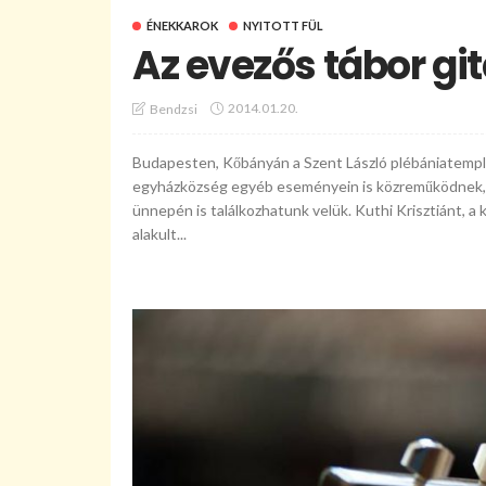
ÉNEKKAROK
NYITOTT FÜL
Az evezős tábor git
2014.01.20.
Bendzsi
Budapesten, Kőbányán a Szent László plébániatempl
egyházközség egyéb eseményein is közreműködnek,
ünnepén is találkozhatunk velük. Kuthi Krisztiánt, 
alakult...