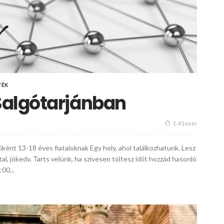
TÉK
Salgótarjánban
1.41ezer
ként 13-18 éves fiataloknak Egy hely, ahol találkozhatunk. Lesz
-ital, jókedv. Tarts velünk, ha szívesen töltesz időt hozzád hasonló
00...