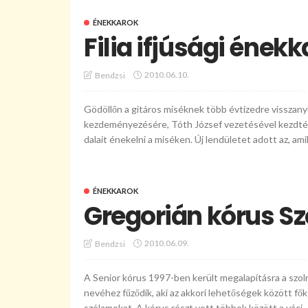
ÉNEKKAROK
Filia ifjúsági ének
2010.06.10.
Bendzsi
Gödöllőn a gitáros miséknek több évtizedre visszan
kezdeményezésére, Tóth József vezetésével kezdték el
dalait énekelni a miséken. Új lendületet adott az, am
ÉNEKKAROK
Gregorián kórus S
2010.06.09.
Bendzsi
A Senior kórus 1997-ben került megalapításra a szol
nevéhez fűződik, aki az akkori lehetőségek között fő
szólamokat. A kórus részt vett többek között a váci..