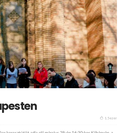
apesten
1.5ezer
ax keresztútját adja elő március 29-én 16:30-kor Kőbányán, a