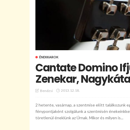
ÉNEKKAROK
Cantate Domino Ifj
Zenekar, Nagykát
2013.12.18.
Bendzsi
2 hetente, vasárnap, a szentmise előtt találkozunk eg
fénypontjaként szolgálunk a szentmisén énekeinkkel.
töretlenül éneklünk az Úrnak. Mikor és milyen is...