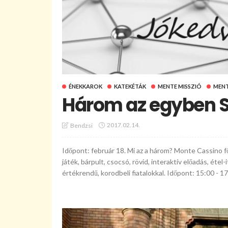
ÉNEKKAROK
KATEKÉTÁK
MENTE MISSZIÓ
MEN
Három az egyben 
2017.02.14.
Bendzsi
Időpont: február 18. Mi az a három? Monte Cassino fő
játék, bárpult, csocsó, rövid, interaktív előadás, étel
értékrendű, korodbeli fiatalokkal. Időpont: 15:00 - 17: