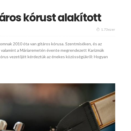
áros kórust alakított
1.73ezer
omnak 2010 óta van gitáros kórusa. Szentmiséken, és az
 valamint a Máriaremetén évente megrendezett Karizmák
a kórus vezetőjét kérdeztük az énekes közösségükről: Hogyan