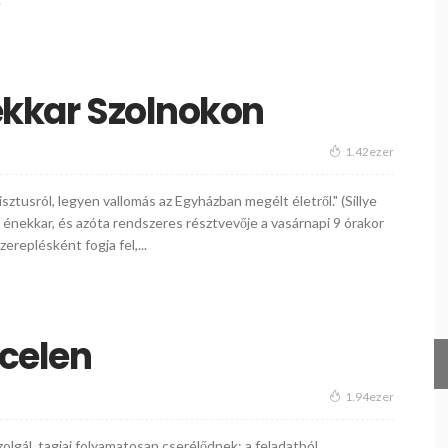
nekkar Szolnokon
1.42ezer
ztusról, legyen vallomás az Egyházban megélt életről." (Sillye
 énekkar, és azóta rendszeres résztvevője a vasárnapi 9 órakor
replésként fogja fel,...
écelen
1.94ezer
zolgál, tagjai folyamatosan cserélődnek: a feladatból