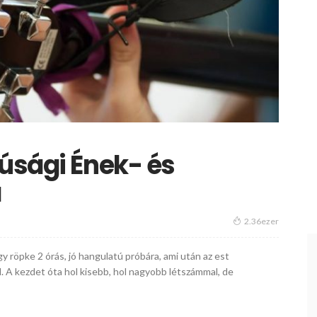
úsági Ének- és
a
2.36ezer
y röpke 2 órás, jó hangulatú próbára, ami után az est
 A kezdet óta hol kisebb, hol nagyobb létszámmal, de