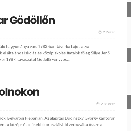
kar Gödöllőn
2.2ezer
yúló hagyománya van. 1983-ban Jávorka Lajos atya
 általános iskolás és középiskolás fiatalok főleg Sillye Jenő
ikor 1987. tavaszától Gödöllő Fenyves...
zolnokon
2.31ezer
noki Belvárosi Plébánián. Az alapítás Dudinszky György kántorúr
ként a közép- és idősebb korosztályból verbuválta össze a
.