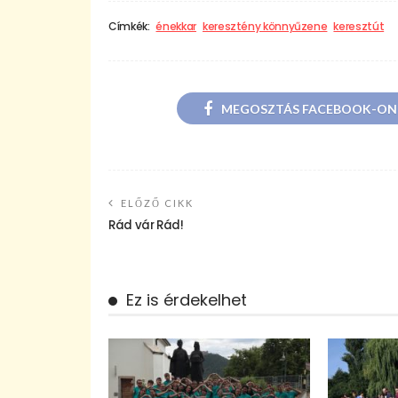
Címkék:
énekkar
keresztény könnyűzene
keresztút
MEGOSZTÁS FACEBOOK-ON
ELŐZŐ CIKK
Rád vár Rád!
Ez is érdekelhet