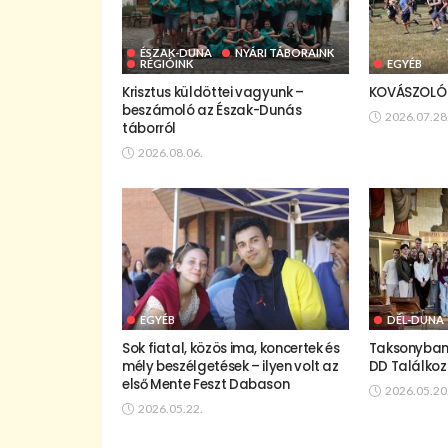
ÉSZAK-DUNA
NYÁRI TÁBORAINK
RÉGIÓINK
EGYÉB
Krisztus küldöttei vagyunk –
KOVÁSZOLÓ 
beszámoló az Észak-Dunás
2026.07.28
táborról
2026.08.06.
EGYÉB
DÉL-DUNA
Sok fiatal, közös ima, koncertek és
Taksonyban 
mély beszélgetések – ilyen volt az
DD Találkoz
első Mente Feszt Dabason
2026.05.20
2026.05.22.