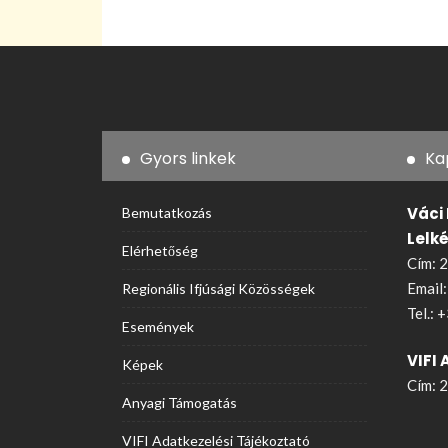
Gyors linkek
Ka
Váci
Bemutatkozás
Lelk
Elérhetőség
Cím: 2
Email
Regionális Ifjúsági Közösségek
Tel.:
+
Események
VIFI 
Képek
Cím: 2
Anyagi Támogatás
VIFI Adatkezelési Tájékoztató