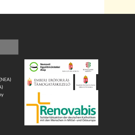
 (NEA)
A)
ny