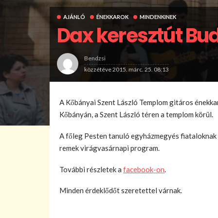
AJÁNLÓ
ÉNEKKAROK
MINDENKINEK
Dax keresztút Bu
Bendzsi
közzétéve
2015. márc. 25. 08:13
A Kőbányai Szent László Templom gitáros énekkar
Kőbányán, a Szent László téren a templom körül.
A főleg Pesten tanuló egyházmegyés fiataloknak
remek virágvasárnapi program.
További részletek a
facebook-on
.
Minden érdeklődőt szeretettel várnak.