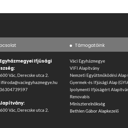
pcsolat
Támogatóink
 Egyházmegyei Ifjúsági
Váci Egyházmegye
észség:
VIFI Alapítvány
600 Vác, Derecske utca 2.
Nemzeti Együttműködési Alap
:
ifiiroda@vaciegyhazmegye.hu
Gyermek-és Ifjúsági Alap (GYI
36304739597
Ipolymenti Ifjúságért Alapítvá
Renovabis
Alapítvány:
Miniszterelnökség
600 Vác, Derecske utca 2.
Bethlen Gábor Alapkezelő