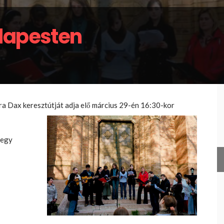
dapesten
a Dax keresztútját adja elő március 29-én 16:3
0-kor
 egy