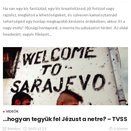
Ha van egy kis fantáziád, egy kis kreativitásod, jól fotózol vagy
rajzolsz, meglátod a lehetőségeket, és szívesen kamatoztatnád
tehetséged egy honlap megkapóbb kinézete érdekében, akkor itt a
nagy esély! Ifjúsági honlapunk, a mente.hu pályázatot hirdet. Az oldal
headerjét, vagyis főképét...
VIDEÓK
…hogyan tegyük fel Jézust a netre? – TVSS
2013.12.21.
Bendzsi
1.63ezer