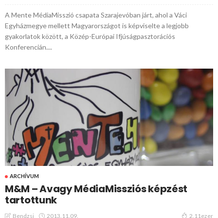
A Mente MédiaMisszió csapata Szarajevóban járt, ahol a Váci
Egyházmegye mellett Magyarországot is képviselte a legjobb
gyakorlatok között, a Közép-Európai Ifjúságpasztorációs
Konferencián....
ARCHÍVUM
M&M – Avagy MédiaMissziós képzést
tartottunk
2013.11.09.
Bendzsi
2.11ezer