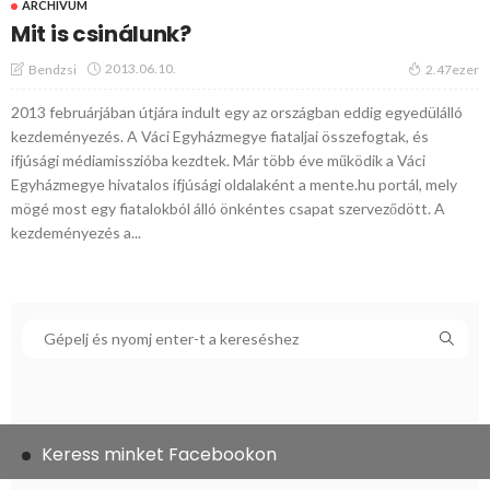
ARCHÍVUM
Mit is csinálunk?
2013.06.10.
Bendzsi
2.47ezer
2013 februárjában útjára indult egy az országban eddig egyedülálló
kezdeményezés. A Váci Egyházmegye fiataljai összefogtak, és
ifjúsági médiamisszióba kezdtek. Már több éve működik a Váci
Egyházmegye hivatalos ifjúsági oldalaként a mente.hu portál, mely
mögé most egy fiatalokból álló önkéntes csapat szerveződött. A
kezdeményezés a...
Keress minket Facebookon