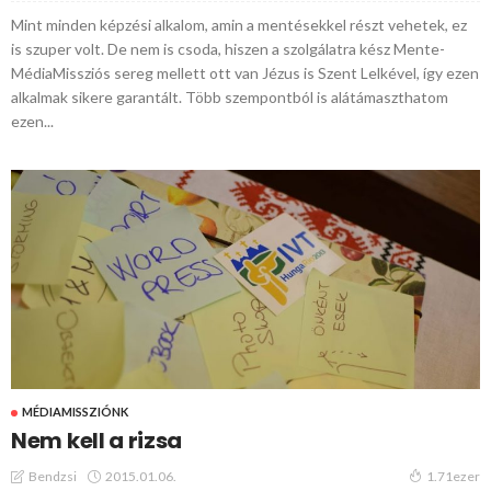
Mint minden képzési alkalom, amin a mentésekkel részt vehetek, ez
is szuper volt. De nem is csoda, hiszen a szolgálatra kész Mente-
MédiaMissziós sereg mellett ott van Jézus is Szent Lelkével, így ezen
alkalmak sikere garantált. Több szempontból is alátámaszthatom
ezen...
MÉDIAMISSZIÓNK
Nem kell a rizsa
2015.01.06.
Bendzsi
1.71ezer