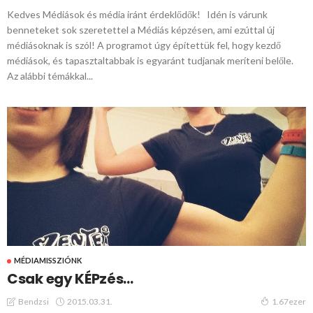
Kedves Médiások és média iránt érdeklődők! Idén is várunk
benneteket sok szeretettel a Médiás képzésen, ami ezúttal új
médiásoknak is szól! A programot úgy építettük fel, hogy kezdő
médiások, és tapasztaltabbak is egyaránt tudjanak meríteni belőle.
Az alábbi témákkal...
MÉDIAMISSZIÓNK
Csak egy KÉPzés…
2015.03.31.
Bendzsi
1.67ezer