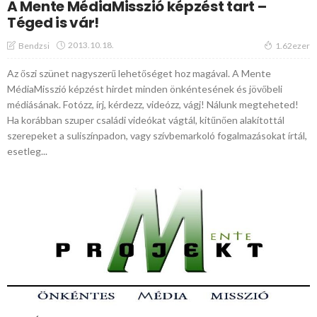
A Mente MédiaMisszió képzést tart –
Téged is vár!
2013.10.18.
Bendzsi
1.62ezer
Az őszi szünet nagyszerű lehetőséget hoz magával. A Mente
MédiaMisszió képzést hirdet minden önkéntesének és jövőbeli
médiásának. Fotózz, írj, kérdezz, videózz, vágj! Nálunk megteheted!
Ha korábban szuper családi videókat vágtál, kitűnően alakítottál
szerepeket a suliszínpadon, vagy szívbemarkoló fogalmazásokat írtál,
esetleg...