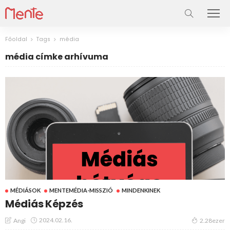
Főoldal
Tags
média
média címke arhívuma
MÉDIÁSOK
MENTEMÉDIA-MISSZIÓ
MINDENKINEK
Médiás Képzés
2024.02.16.
Angi
2.28ezer