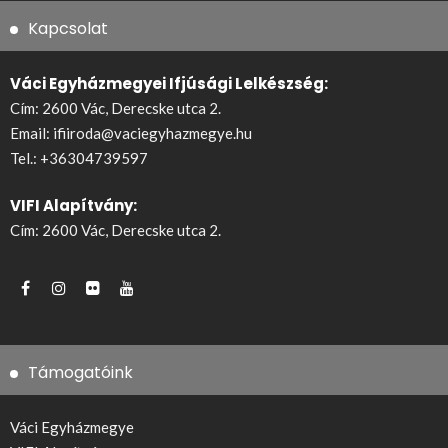
Kapcsolat
Váci Egyházmegyei Ifjúsági Lelkészség:
Cím: 2600 Vác, Derecske utca 2.
Email:
ifiiroda@vaciegyhazmegye.hu
Tel.:
+36304739597
VIFI Alapítvány:
Cím: 2600 Vác, Derecske utca 2.
Támogatóink
Váci Egyházmegye