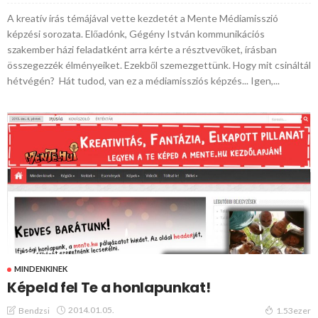
A kreatív írás témájával vette kezdetét a Mente Médiamisszió
képzési sorozata. Előadónk, Gégény István kommunikációs
szakember házi feladatként arra kérte a résztvevőket, írásban
összegezzék élményeiket. Ezekből szemezgettünk. Hogy mit csináltál
hétvégén? ­ Hát tudod, van ez a médiamissziós képzés... Igen,...
MINDENKINEK
Képeld fel Te a honlapunkat!
2014.01.05.
Bendzsi
1.53ezer