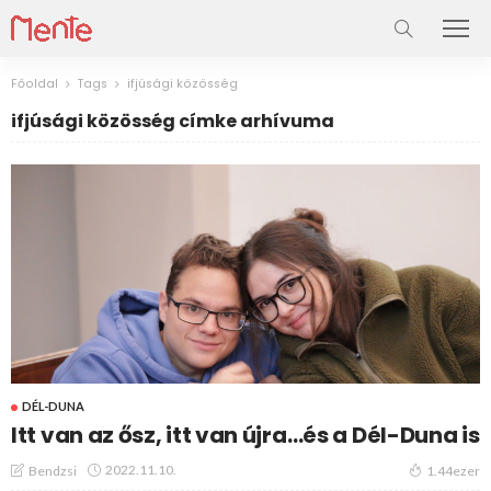
Főoldal
Tags
ifjúsági közösség
ifjúsági közösség címke arhívuma
DÉL-DUNA
Itt van az ősz, itt van újra…és a Dél-Duna is
2022.11.10.
Bendzsi
1.44ezer