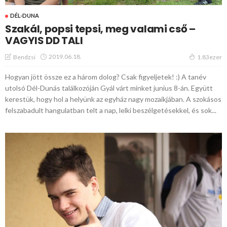
DÉL-DUNA
Szakál, popsi tepsi, meg valami cső –
VAGYIS DD TALI
2019.06.18.
Bendzsi
1.83ezer
Hogyan jött össze ez a három dolog? Csak figyeljetek! :) A tanév
utolsó Dél-Dunás találkozóján Gyál várt minket junius 8-án. Együtt
kerestük, hogy hol a helyünk az egyház nagy mozaikjában. A szokásos
felszabadult hangulatban telt a nap, lelki beszélgetésekkel, és sok...