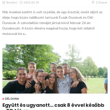
2022.03.19.
Bendzsi
1.52ezer
Már évekkel ezelőtt is volt rá példa, de úgy éreztük, ismét eljött az
ideje, hogy közös találkozót tartsunk Észak-Dunások és Dél-
Dunások. A szinodalitás témáját jártuk körül február 26-án
Dunakeszin. A közös élmény magával hozza, hogy két oldalról
mutassuk be a...
DÉL-DUNA
Együtt és ugyanott… csak 8 évvel később