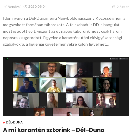
2020.09.04.
Bendzsi
2.3ezer
Idén nyáron a Dél-Dunamenti Nagyboldogasszony Közösség nem a
megszokott formában táborozott. A felszabadult DD-s hangulat
most is adott volt, viszont az öt napos táborunk most csak három
naposra zsugorodott. Figyelve a karantén utáni elővigyázatossági
szabályokra, a higiéniai követelményekre külön figyelmet...
DÉL-DUNA
A mi karantén sztorink – Dél-Duna