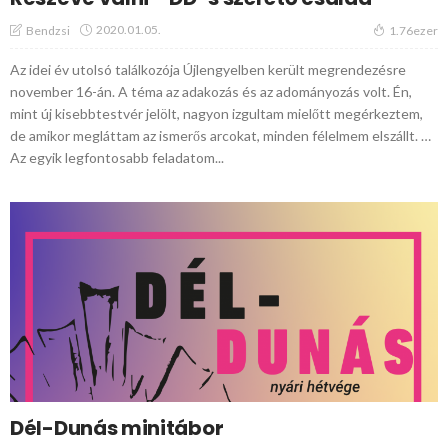
2020.01.05.
Bendzsi
1.76ezer
Az idei év utolsó találkozója Újlengyelben került megrendezésre
november 16-án. A téma az adakozás és az adományozás volt. Én,
mint új kisebbtestvér jelölt, nagyon izgultam mielőtt megérkeztem,
de amikor megláttam az ismerős arcokat, minden félelmem elszállt. …
Az egyik legfontosabb feladatom...
Dél-Dunás minitábor