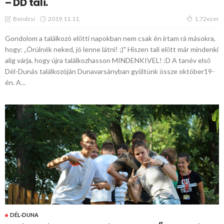
– DD tali.
2019.11.11.
Bendzsi
1.72ezer
Gondolom a találkozó előtti napokban nem csak én írtam rá másokra,
hogy: „Örülnék neked, jó lenne látni! ;)" Hiszen tali előtt már mindenki
alig várja, hogy újra találkozhasson MINDENKIVEL! :D A tanév első
Dél-Dunás találkozóján Dunavarsányban gyűltünk össze október19-
én. A...
DÉL-DUNA