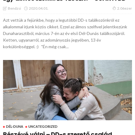
2020.04.01.
Bendzsi
2.06ezer
Azt vettük a fejünkbe, hogy a legutóbbi DD-s találkozónkról ez
alkalommal írjunk közös cikket. Ezzel az álmos szelfivel jelentkezünk
Dunaharasztiból, március 7-én az év első Dél-Dunás találkozójáról.
Ketten, ugyanarról, az adományozás jegyében, 13 év
korkülönbséggel. :) "Én még csak...
DÉL-DUNA
UNCATEGORIZED
Részévé válni – DD-s szerető család