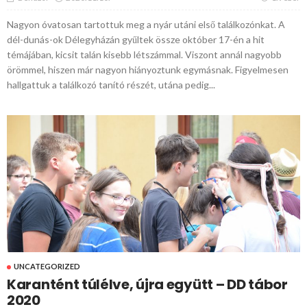
Nagyon óvatosan tartottuk meg a nyár utáni első találkozónkat. A
dél-dunás-ok Délegyházán gyűltek össze október 17-én a hit
témájában, kicsit talán kisebb létszámmal. Viszont annál nagyobb
örömmel, hiszen már nagyon hiányoztunk egymásnak. Figyelmesen
hallgattuk a találkozó tanító részét, utána pedig...
UNCATEGORIZED
Karantént túlélve, újra együtt – DD tábor
2020