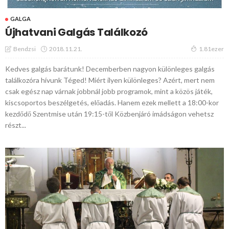
GALGA
Újhatvani Galgás Találkozó
2018.11.21.
Bendzsi
1.81ezer
Kedves galgás barátunk! Decemberben nagyon különleges galgás
találkozóra hívunk Téged! Miért ilyen különleges? Azért, mert nem
csak egész nap várnak jobbnál jobb programok, mint a közös játék,
kiscsoportos beszélgetés, előadás. Hanem ezek mellett a 18:00-kor
kezdődő Szentmise után 19:15-től Közbenjáró imádságon vehetsz
részt...