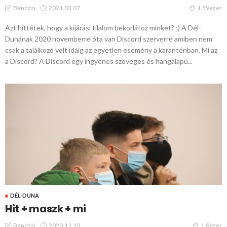
2021.03.07.
Bendzsi
1.59ezer
Azt hittétek, hogy a kijárási tilalom bekorlátoz minket? ;) A Dél-
Dunának 2020 novemberre óta van Discord szerverre amiben nem
csak a találkozó volt idáig az egyetlen esemény a karanténban. Mi az
a Discord? A Discord egy ingyenes szöveges és hangalapú...
DÉL-DUNA
Hit + maszk + mi
2020.11.10.
Bendzsi
1.9ezer