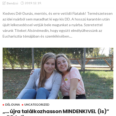
2019.12.19.
Bendzsi
Kedves Dél-Dunás, mentés, és erre vetődő Fiatalok! Természetesen
az idei nyárból sem maradhat ki egy kis DD. A hosszú karantén után
újult lelkesedéssel vetjük bele magunkat a nyárba. Szeretettel
várunk Titeket Alsónémedin, hogy együtt elmélyülhessünk az
Eucharisztia témájában és szemlélésében....
DÉL-DUNA
UNCATEGORIZED
„… újra találkozhasson MINDENKIVEL (is)”