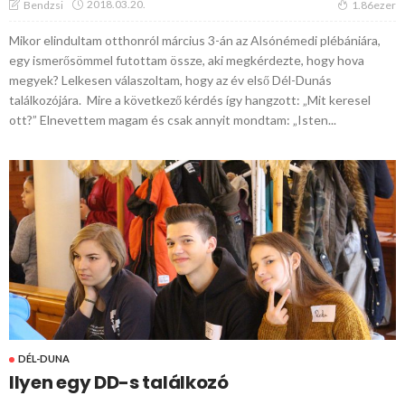
2018.03.20.
Bendzsi
1.86ezer
Mikor elindultam otthonról március 3-án az Alsónémedi plébániára,
egy ismerősömmel futottam össze, aki megkérdezte, hogy hova
megyek? Lelkesen válaszoltam, hogy az év első Dél-Dunás
találkozójára. Mire a következő kérdés így hangzott: „Mit keresel
ott?” Elnevettem magam és csak annyit mondtam: „Isten...
DÉL-DUNA
Ilyen egy DD-s találkozó