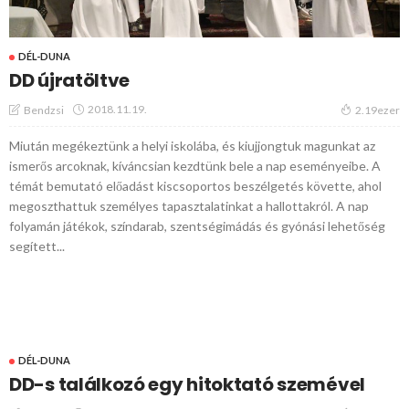
DÉL-DUNA
DD újratöltve
2018.11.19.
Bendzsi
2.19ezer
Miután megékeztünk a helyi iskolába, és kiujjongtuk magunkat az
ismerős arcoknak, kíváncsian kezdtünk bele a nap eseményeibe. A
témát bemutató előadást kiscsoportos beszélgetés követte, ahol
megoszthattuk személyes tapasztalatinkat a hallottakról. A nap
folyamán játékok, színdarab, szentségimádás és gyónási lehetőség
segített...
DÉL-DUNA
DD-s találkozó egy hitoktató szemével