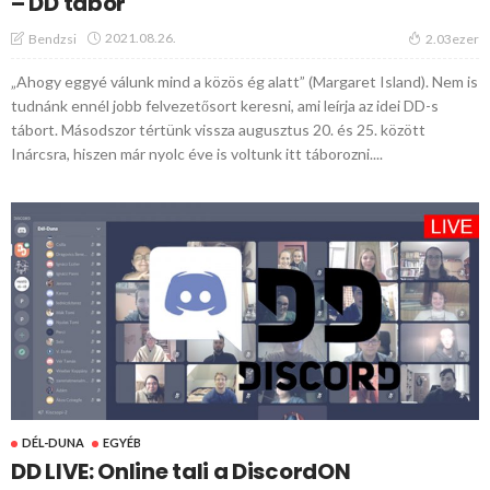
– DD tábor
2021.08.26.
Bendzsi
2.03ezer
„Ahogy eggyé válunk mind a közös ég alatt” (Margaret Island). Nem is
tudnánk ennél jobb felvezetősort keresni, ami leírja az idei DD-s
tábort. Másodszor tértünk vissza augusztus 20. és 25. között
Inárcsra, hiszen már nyolc éve is voltunk itt táborozni....
DÉL-DUNA
EGYÉB
DD LIVE: Online tali a DiscordON