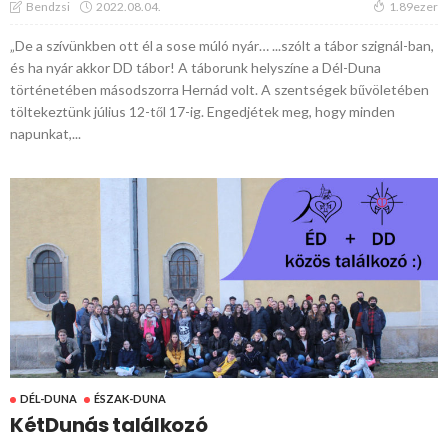
2022.08.04.
Bendzsi
1.89ezer
„De a szívünkben ott él a sose múló nyár… ...szólt a tábor szignál-ban,
és ha nyár akkor DD tábor! A táborunk helyszíne a Dél-Duna
történetében másodszorra Hernád volt. A szentségek bűvöletében
töltekeztünk július 12-től 17-ig. Engedjétek meg, hogy minden
napunkat,...
DÉL-DUNA
ÉSZAK-DUNA
KétDunás találkozó