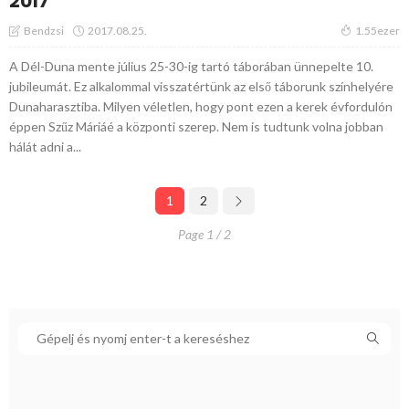
2017
2017.08.25.
Bendzsi
1.55ezer
A Dél-Duna mente július 25-30-ig tartó táborában ünnepelte 10.
jubileumát. Ez alkalommal visszatértünk az első táborunk színhelyére
Dunaharasztiba. Milyen véletlen, hogy pont ezen a kerek évfordulón
éppen Szűz Máriáé a központi szerep. Nem is tudtunk volna jobban
hálát adni a...
1
2
Page 1 / 2