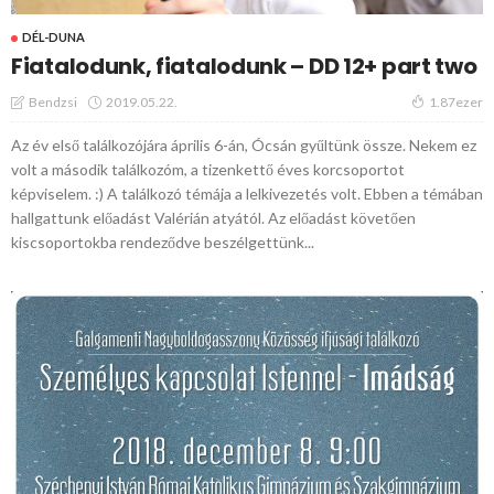
DÉL-DUNA
Fiatalodunk, fiatalodunk – DD 12+ part two
2019.05.22.
Bendzsi
1.87ezer
Az év első találkozójára április 6-án, Ócsán gyűltünk össze. Nekem ez
volt a második találkozóm, a tizenkettő éves korcsoportot
képviselem. :) A találkozó témája a lelkivezetés volt. Ebben a témában
hallgattunk előadást Valérián atyától. Az előadást követően
kiscsoportokba rendeződve beszélgettünk...