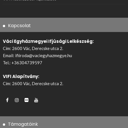
Kapcsolat
Váci Egyházmegyei Ifjúsági Lelkészség:
Cím: 2600 Vác, Derecske utca 2.
Email:
ifiiroda@vaciegyhazmegye.hu
Tel.:
+36304739597
VIFI Alapítvány:
Cím: 2600 Vác, Derecske utca 2.
Támogatóink