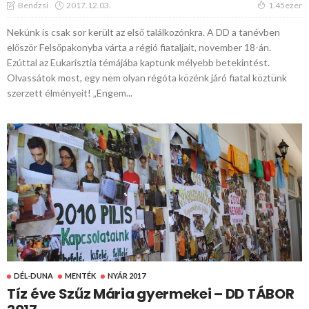
2017.12.03.
Bendzsi
1.45ezer
Nekünk is csak sor került az első találkozónkra. A DD a tanévben
először Felsőpakonyba várta a régió fiataljait, november 18-án.
Ezúttal az Eukarisztia témájába kaptunk mélyebb betekintést.
Olvassátok most, egy nem olyan régóta közénk járó fiatal köztünk
szerzett élményeit! „Engem...
DÉL-DUNA
MENTÉK
NYÁR 2017
Tíz éve Szűz Mária gyermekei – DD TÁBOR