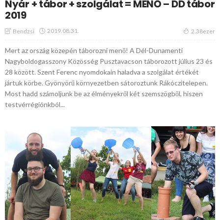
Nyár + tábor + szolgálat = MENŐ – DD tábor
2019
2019.08.31.
Bendzsi
2.38ezer
Mert az ország közepén táborozni menő! A Dél-Dunamenti
Nagyboldogasszony Közösség Pusztavacson táborozott július 23 és
28 között. Szent Ferenc nyomdokain haladva a szolgálat értékét
jártuk körbe. Gyönyörű környezetben sátoroztunk Rákóczitelepen.
Most hadd számoljunk be az élményekről két szemszögből, hiszen
testvérrégiónkból...