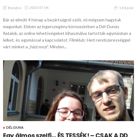
2020.07.04.
Bendzsi
1.81ezer
Bár az elmúlt 4 hónap a bezártságról szólt, mi mégsem hagytuk
magunkat. Ebben az ingerszegény környezetben a Dél-Dunás
fiatalok, az online lehetőségeket kihasználva tartották egymásban a
lelket, és egymással a kapcsolatot. Filmklub: Heti rendszerességgel
várt minket a „házi mozi”. Minden...
DÉL-DUNA
Egy álmos szelfi… ÉS TESSÉK! – CSAK A DD