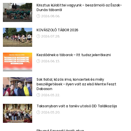
Krisztus küldöttei vagyunk – beszámoló az Észak-
Dunás táborról
2026.08.06.
KOVÁSZOLÓ TÁBOR 2026
2026.07.28.
Kezdődnek a táborok – Itt tudsz jelentkezni
2026.06.15.
Sok fiatal, közös ima, koncertek és mély
beszélgetések – ilyen volt az első Mente Feszt
Dabason
2026.05.22.
Taksonyban volt a tanév utolsó DD Találkozója
2026.05.20.
Elhunyt Szegedi László atya