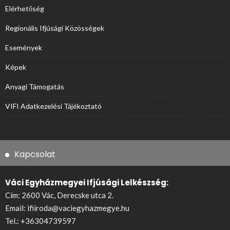
Elérhetőség
Regionális Ifjúsági Közösségek
Események
Képek
Anyagi Támogatás
VIFI Adatkezelési Tájékoztató
Kapcsolat
Váci Egyházmegyei Ifjúsági Lelkészség:
Cím: 2600 Vác, Derecske utca 2.
Email:
ifiiroda@vaciegyhazmegye.hu
Tel.:
+36304739597