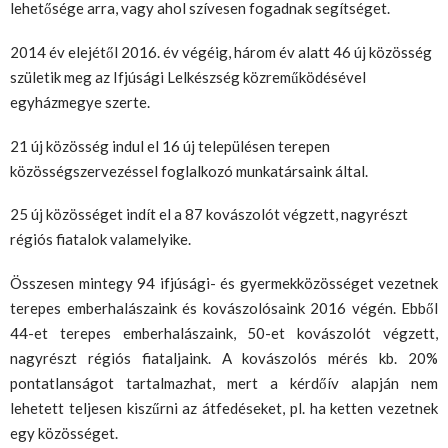
lehetősége arra, vagy ahol szívesen fogadnak segítséget.
2014 év elejétől 2016. év végéig, három év alatt 46 új közösség
születik meg az Ifjúsági Lelkészség közreműködésével
egyházmegye szerte.
21 új közösség indul el 16 új településen terepen
közösségszervezéssel foglalkozó munkatársaink által.
25 új közösséget indít el a 87 kovászolót végzett, nagyrészt
régiós fiatalok valamelyike.
Összesen mintegy 94 ifjúsági- és gyermekközösséget vezetnek
terepes emberhalászaink és kovászolósaink 2016 végén. Ebből
44-et terepes emberhalászaink, 50-et kovászolót végzett,
nagyrészt régiós fiataljaink. A kovászolós mérés kb. 20%
pontatlanságot tartalmazhat, mert a kérdőív alapján nem
lehetett teljesen kiszűrni az átfedéseket, pl. ha ketten vezetnek
egy közösséget.