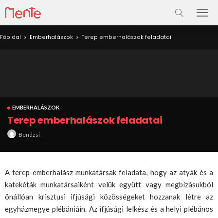
Főoldal
Emberhalászok
Terep emberhalászok feladatai
EMBERHALÁSZOK
Terep emberhalászok feladatai
Bendzsi
A terep-emberhalász munkatársak feladata, hogy az atyák és a
katekéták munkatársaiként velük együtt vagy megbízásukból
önállóan krisztusi ifjúsági közösségeket hozzanak létre az
egyházmegye plébániáin. Az ifjúsági lelkész és a helyi plébános