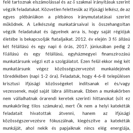
felé tartoznak elszámolással és az ő szakmai irányításuk szerint
végzik feladatukat. Közvetlen felettesük az ifjúsági lelkész, de az
egyes plébániákon a plébános iránymutatatásai szerint
működnek. A Lelkészség munkatársaival is összehangoltan
végzik feladatukat és ügyelnek arra is, hogy saját régiójuk
életébe is bekapcsolják fiataljaikat. 2012. év elején 3 fő állású
két félállású és egy napi 6 órás, 2017. júniusában pedig 2
főállású és egy félállású, egyházmegyei finanszírozású
munkatársunk végzi ezt a szolgálatot. Ezen felül ekkor még két
munkatársunk végez közösségszervezést munkaidejének
töredékében (napi 1-2 óra). Feladatuk, hogy 4-6-8 településen
krisztusi ifjúsági közösségeket indítsanak el és/vagy
vezessenek, majd saját lábra állítsanak. Ebben a munkakörben
nem vállalhatnak órarendi keretek szerinti hittanokat (sőt ez
munkakörileg tilos számukra), mert Ők nem a helyi katekéták
feladatait hivatottak átvenni, hanem az ifjúsági
közösségszervezésre fókuszálnak, kiegészítve a katekéták
munkáját, ahol nekik és papjaiknak nincs elég energiája,