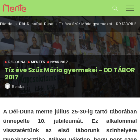
Főoldal
Dél-Duna
Dél-Duna
Tíz éve Szűz Mária gyermekei – DD TÁBOR 2017
DÉL-DUNA
MENTÉK
NYÁR 2017
Tíz éve Szűz Mária gyermekei – DD TÁBOR
2017
Bendzsi
A Dél-Duna mente július 25-30-ig tartó táborában
ünnepelte 10. jubileumát. Ez alkalommal
visszatértünk az első táborunk színhelyére
Dunaharasztiba. Milyen véletlen, hogy pont ezen