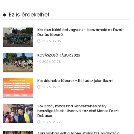
Ez is érdekelhet
Krisztus küldöttei vagyunk – beszámoló az Észak-
Dunás táborról
2026.08.06.
KOVÁSZOLÓ TÁBOR 2026
2026.07.28.
Kezdődnek a táborok – Itt tudsz jelentkezni
2026.06.15.
Sok fiatal, közös ima, koncertek és mély
beszélgetések – ilyen volt az első Mente Feszt
Dabason
2026.05.22.
Taksonyban volt a tanév utolsó DD Találkozója