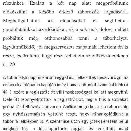
részünket. Ezalatt a két nap alatt megpróbáltunk
előkészülni a később érkező táborozók fogadására.
Meghallgathattuk az előadásokat és segíthettük
gondolatainkkal az előadókat, és a sok más dolog mellett
próbáltuk még otthonosabbá tenni a táborhelyet.
Együttműködő, jól megszervezett csapatnak lehettem én is
része, és örültem, hogy részt vehettem az előkészületekben
is. 🙂
A tábor első napján korán reggel már elkezdtek beszivárogni az
emberek a plébánia kapuján (még hamarabb, mint számítottunk rá
😀 ), ezért a regisztrációt villámsebességgel kellett megnyitni.
Délelőtt lebonyolítottuk a regisztrációt, míg a fiúk a sátrakat
próbálták felhúzni az udvaron. Amikor megérkeztek a táborozók,
egy nyitószentmisén vettünk részt, hogy ráhangolódjunk a
táborra lelkiekben is. A szentmise után egy játék keretein belül
megkerestük a kiscsoportunk tagjait és vezetőit, majd