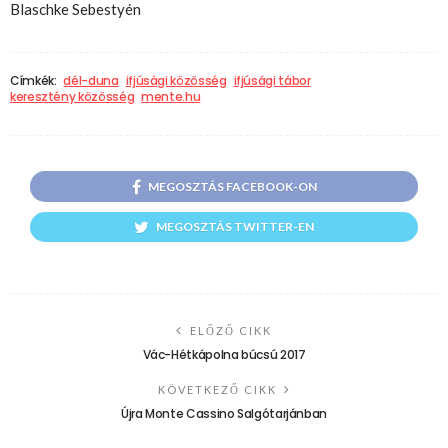
Blaschke Sebestyén
Címkék:
dél-duna
ifjúsági közösség
ifjúsági tábor
keresztény közösség
mente.hu
MEGOSZTÁS FACEBOOK-ON
MEGOSZTÁS TWITTER-EN
ELŐZŐ CIKK
Vác-Hétkápolna búcsú 2017
KÖVETKEZŐ CIKK
Újra Monte Cassino Salgótarjánban