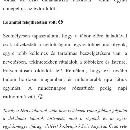
ünnepeltük az évfordulót!
És amitől felejthetetlen volt: 🙂
Személyesen tapasztaltam, hogy a tábor előre haladtával
csak növekedett a nyitottságom -egyre többet mosolygok,
egyre több kellemes és tartalmas beszélgetésem van, a
nevetésben, tekintetekben rátalálok a többiekre és Istenre.
Folyamatosan oldódok fel! Remélem, hogy ezt tovább
tudom hordozni magamban, és mihamarabb újra látjuk
egymást. A mindennapos rózsafüzér pedig napi
rutinommá vált. 🙂
Tavaly a Jézus-táborunk után nem is lehetett volna jobban folytatni
a dél-dunás táborok történetét, mint a régiónk és az egész
egyházmegye ifjúsági életéért közbenjáró Szűz Anyával.
Csak vele