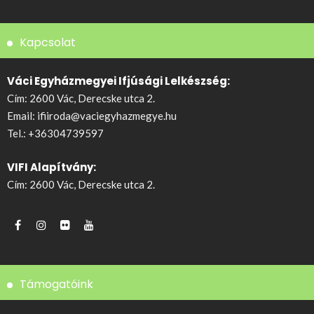
Kapcsolat
Váci Egyházmegyei Ifjúsági Lelkészség:
Cím: 2600 Vác, Derecske utca 2.
Email:
ifiiroda@vaciegyhazmegye.hu
Tel.:
+36304739597
VIFI Alapítvány:
Cím: 2600 Vác, Derecske utca 2.
Támogatóink