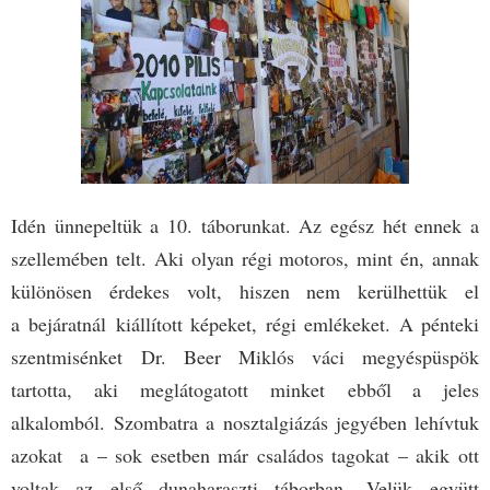
Idén ünnepeltük a 10. táborunkat. Az egész hét ennek a
szellemében telt. Aki olyan régi motoros, mint én, annak
különösen érdekes volt, hiszen nem kerülhettük el
a bejáratnál kiállított képeket, régi emlékeket. A pénteki
szentmisénket Dr. Beer Miklós váci megyéspüspök
tartotta, aki meglátogatott minket ebből a jeles
alkalomból. Szombatra a nosztalgiázás jegyében lehívtuk
azokat a – sok esetben már családos tagokat – akik ott
voltak az első dunaharaszti táborban. Velük együtt