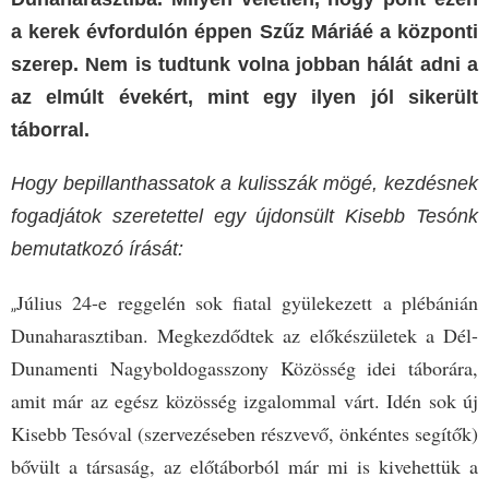
a kerek évfordulón éppen Szűz Máriáé a központi
szerep. Nem is tudtunk volna jobban hálát adni a
az elmúlt évekért, mint egy ilyen jól sikerült
táborral.
Hogy bepillanthassatok a kulisszák mögé, kezdésnek
fogadjátok szeretettel egy újdonsült Kisebb Tesónk
bemutatkozó írását:
Július 24-e reggelén sok fiatal gyülekezett a plébánián
„
Dunaharasztiban. Megkezdődtek az előkészületek a Dél-
Dunamenti Nagyboldogasszony Közösség idei táborára,
amit már az egész közösség izgalommal várt. Idén sok új
Kisebb Tesóval (szervezéseben részvevő, önkéntes segítők)
bővült a társaság, az előtáborból már mi is kivehettük a