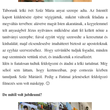
Táborunk lelki ívét Szűz Mária anyai szerepe adta. Az Istentől
kapott küldetésére építve végigjártuk, miként változik feladata a
megváltás tervében: alávetve magát Isten akaratának, a kegyelemmel
telt anyaságból Jézus nyilvános működése alatt fel kellett nőnie a
tanítványi szerepbe; fiával együtt végig szenvedte a keresztutat és
kínhalálát; majd elcsendesedve imahátteret biztosít az apostoloknak
az egyház szervezéséhez. Hogy szívünkbe tudjuk fogadni, minden
nap szentmisén vettünk részt, és imádkoztuk a rózsafüzért.
Idén is fiatalosan tudtuk feldolgozni és átadni a lelki tartalmat. Még
sehol sem láttam, hogy kertmoziban, pop cornozás közben
tanuljunk Szűz Máriáról. Pedig a Fatimai jelenéseket feldolgozó
filmezés sem volt másképp. 🙂
De mitől volt jubileumi?