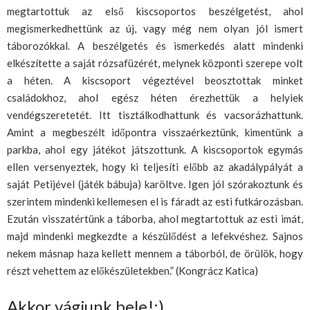
megtartottuk az első kiscsoportos beszélgetést, ahol
megismerkedhettünk az új, vagy még nem olyan jól ismert
táborozókkal. A beszélgetés és ismerkedés alatt mindenki
elkészítette a saját rózsafüzérét, melynek központi szerepe volt
a héten. A kiscsoport végeztével beosztottak minket
családokhoz, ahol egész héten érezhettük a helyiek
vendégszeretetét. Itt tisztálkodhattunk és vacsorázhattunk.
Amint a megbeszélt időpontra visszaérkeztünk, kimentünk a
parkba, ahol egy játékot játszottunk. A kiscsoportok egymás
ellen versenyeztek, hogy ki teljesíti előbb az akadálypályát a
saját Petijével (játék bábuja) karöltve. Igen jól szórakoztunk és
szerintem mindenki kellemesen el is fáradt az esti futkározásban.
Ezután visszatértünk a táborba, ahol megtartottuk az esti imát,
majd mindenki megkezdte a készülődést a lefekvéshez. Sajnos
nekem másnap haza kellett mennem a táborból, de örülök, hogy
részt vehettem az előkészületekben.” (Kongrácz Katica)
Akkor vágjunk bele!:)