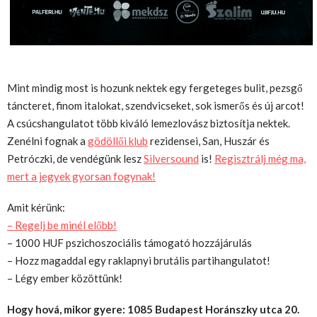
Mint mindig most is hozunk nektek egy fergeteges bulit, pezsgő
táncteret, finom italokat, szendvicseket, sok ismerős és új arcot!
A csúcshangulatot több kiváló lemezlovász biztosítja nektek.
Zenélni fognak a
gödöllői klub
rezidensei, San, Huszár és
Petróczki, de vendégünk lesz
Silversound
is!
Regisztrálj még ma,
mert a jegyek gyorsan fogynak!
Amit kérünk:
– Regelj be minél előbb!
– 1000 HUF pszichoszociális támogató hozzájárulás
– Hozz magaddal egy raklapnyi brutális partihangulatot!
– Légy ember közöttünk!
Hogy hová, mikor gyere: 1085 Budapest Horánszky utca 20.