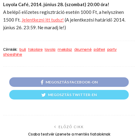
Loyola Café, 2014. június 28. (szombat) 20:00 óra!
A belépő előzetes regisztráció esetén 1000 Ft, a helyszínen
1500 Ft.
Jelentkezni itt tudsz!
(
A jelentkezési határidő 2014.
június 26. 23:59. Ne maradj le!)
Címkék:
buli
fokolare
loyola
mekdsz
ökumené
pálferi
party
shoeshine
MEGOSZTÁS FACEBOOK-ON
MEGOSZTÁS TWITTER-EN
ELŐZŐ CIKK
Csaba testvér üzenete a mentés fiataloknak