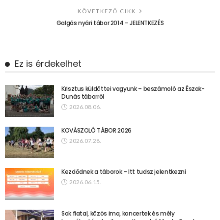
KÖVETKEZŐ CIKK
Galgás nyári tábor 2014 – JELENTKEZÉS
Ez is érdekelhet
Krisztus küldöttei vagyunk – beszámoló az Észak-
Dunás táborról
2026.08.06.
KOVÁSZOLÓ TÁBOR 2026
2026.07.28.
Kezdődnek a táborok – Itt tudsz jelentkezni
2026.06.15.
Sok fiatal, közös ima, koncertek és mély