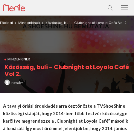
Főoldal
Mindenkinek
Közösség, buli – Clubnight at Loyola Café Vol 2.
MINDENKINEK
Közösség, buli – Clubnight at Loyola Café
Vol 2.
Bendzsi
A tavalyi óriási érdeklődés arra ösztönözte a TVShoeShine
közösségi stábját, hogy 2014-ben több testvér közösséggel
karöltve megrendezze a „Clubnight at Loyola Café” második
állomását! Így most örömmel jelentjük be, hogy 2014. június