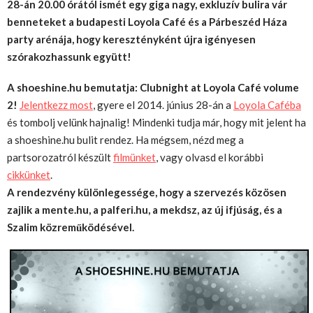
28-án 20.00 órától ismét egy giga nagy, exkluzív bulira
vár
benneteket
a budapesti Loyola Café és a Párbeszéd Háza
party arénája, hogy keresztényként újra igényesen
szórakozhassunk
együtt
!
A shoeshine.hu bemutatja: Clubnight at Loyola Café volume
2!
Jelentkezz most
, gyere el 2014. június 28-án a
Loyola Caféba
és tombolj velünk hajnalig! Mindenki tudja már, hogy mit jelent ha
a shoeshine.hu bulit rendez. Ha mégsem, nézd meg a
partsorozatról készült
filmünket
, vagy olvasd el korábbi
cikkünket
.
A rendezvény különlegessége, hogy a szervezés közösen
zajlik a mente.hu, a palferi.hu, a mekdsz, az új ifjúság, és a
Szalim közreműködésével.