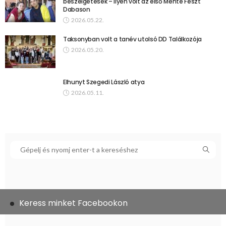
beszélgetések – ilyen volt az első Mente Feszt
Dabason
2026.05.22.
Taksonyban volt a tanév utolsó DD Találkozója
2026.05.20.
Elhunyt Szegedi László atya
2026.05.11.
Keress minket Facebookon