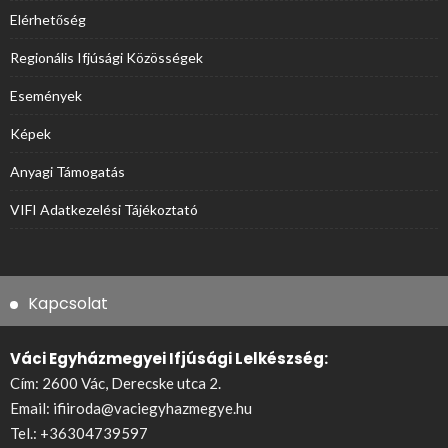
Elérhetőség
Regionális Ifjúsági Közösségek
Események
Képek
Anyagi Támogatás
VIFI Adatkezelési Tájékoztató
Kapcsolat
Váci Egyházmegyei Ifjúsági Lelkészség:
Cím: 2600 Vác, Derecske utca 2.
Email:
ifiiroda@vaciegyhazmegye.hu
Tel.:
+36304739597