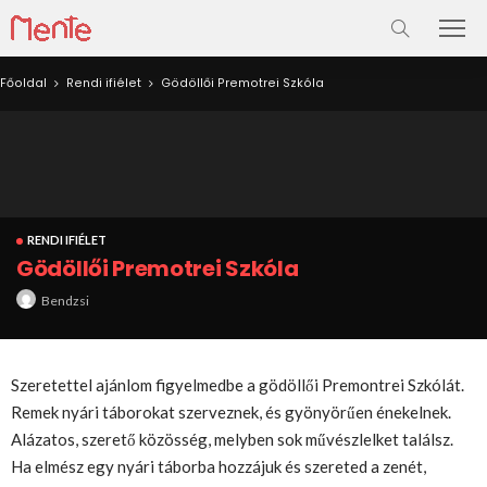
Főoldal
Rendi ifiélet
Gödöllői Premotrei Szkóla
RENDI IFIÉLET
Gödöllői Premotrei Szkóla
Bendzsi
Szeretettel ajánlom figyelmedbe a gödöllői Premontrei Szkólát.
Remek nyári táborokat szerveznek, és gyönyörűen énekelnek.
Alázatos, szerető közösség, melyben sok művészlelket találsz.
Ha elmész egy nyári táborba hozzájuk és szereted a zenét,