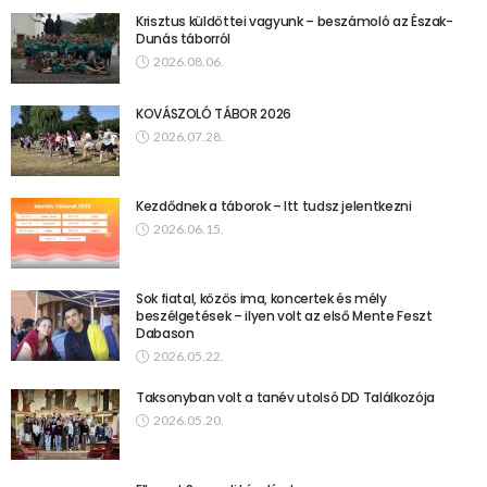
Krisztus küldöttei vagyunk – beszámoló az Észak-
Dunás táborról
2026.08.06.
KOVÁSZOLÓ TÁBOR 2026
2026.07.28.
Kezdődnek a táborok – Itt tudsz jelentkezni
2026.06.15.
Sok fiatal, közös ima, koncertek és mély
beszélgetések – ilyen volt az első Mente Feszt
Dabason
2026.05.22.
Taksonyban volt a tanév utolsó DD Találkozója
2026.05.20.