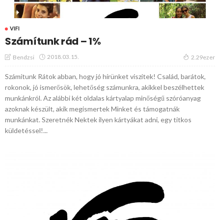
VIFI
Számítunk rád – 1%
2018.03.15.
Bendzsi
2.29ezer
Számítunk Rátok abban, hogy jó hírünket viszitek! Család, barátok,
rokonok, jó ismerősök, lehetőség számunkra, akikkel beszélhettek
munkánkról. Az alábbi két oldalas kártyalap minőségű szóróanyag
azoknak készült, akik megismertek Minket és támogatnák
munkánkat. Szeretnék Nektek ilyen kártyákat adni, egy titkos
küldetéssel!...