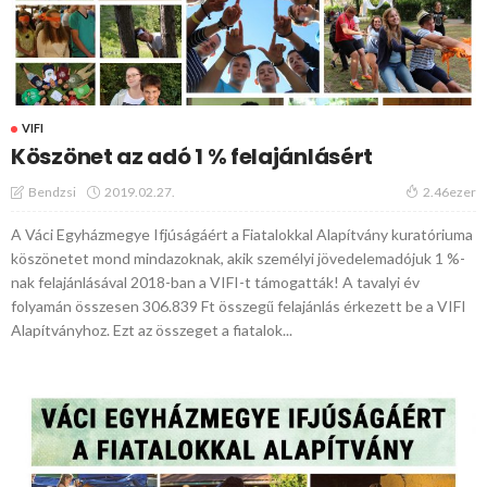
VIFI
Köszönet az adó 1 % felajánlásért
2019.02.27.
Bendzsi
2.46ezer
A Váci Egyházmegye Ifjúságáért a Fiatalokkal Alapítvány kuratóriuma
köszönetet mond mindazoknak, akik személyi jövedelemadójuk 1 %-
nak felajánlásával 2018-ban a VIFI-t támogatták! A tavalyi év
folyamán összesen 306.839 Ft összegű felajánlás érkezett be a VIFI
Alapítványhoz. Ezt az összeget a fiatalok...