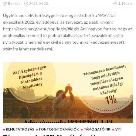
2023.04.03.
Bendzsi
1.19ezer
Ügyfélkapus elérhetőséggel már megtekinthető a NAV által
elkészített 2022. évi adóbevallás tervezet, az alábbi linken:
https://eszja.nav.gov.hu/app/login/#login Ami nagyon fontos, hogy az
adóbevallás tervezettől jobbra található az 1+1 százalékról szóló
nyilatkozat, amelynél egy civil és egy technikai kedvezményezett
számára lehet rendelkezni....
BEMUTATKOZÁS
FONTOS INFORMÁCIÓK
TÁMOGATÓINK
VIFI