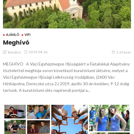
AJÁNLÓ
VIFI
Meghívó
2019.04.16.
Bendzsi
2.67ezer
MEGHÍVÓ A Váci Egyházmegye Ifjúságáért a Fiatalokkal Alapítvány
tisztelettel meghívja soron következő kuratóriumi ülésére, melyet a
Váci Egyházmegye Ifjúsági Lelkészség Irodájában, (2600 Vác-
Hétkápolna, Derecske utca 2.) 2019. április 30-án kedden, 9-12 óráig
tartunk. A kuratóriumi ülés napirendi pontjai a...