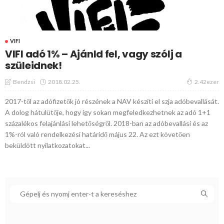
VIFI
VIFI adó 1% – Ajánld fel, vagy szólj a
szüleidnek!
2018.02.25.
Bendzsi
2.42ezer
2017-től az adófizetők jó részének a NAV készíti el szja adóbevallását.
A dolog hátulütője, hogy így sokan megfeledkezhetnek az adó 1+1
százalékos felajánlási lehetőségről. 2018-ban az adóbevallási és az
1%-ról való rendelkezési határidő május 22. Az ezt követően
beküldött nyilatkozatokat...