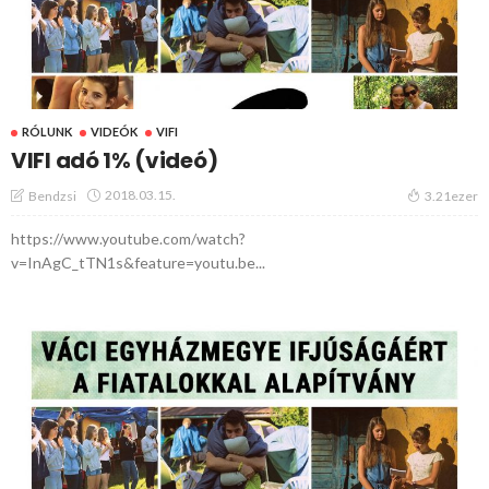
RÓLUNK
VIDEÓK
VIFI
VIFI adó 1% (videó)
2018.03.15.
Bendzsi
3.21ezer
https://www.youtube.com/watch?
v=InAgC_tTN1s&feature=youtu.be...