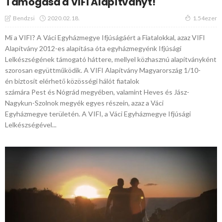
Támogasd a VIFI Alapítványt!
2020.02.18.
Bendzsi
1.54ezer
Mi a VIFI? A Váci Egyházmegye Ifjúságáért a Fiatalokkal, azaz VIFI
Alapítvány 2012-es alapítása óta egyházmegyénk Ifjúsági
Lelkészségének támogató háttere, mellyel közhasznú alapítványként
szorosan együttműködik. A VIFI Alapítvány Magyarország 1/10-
én biztosít elérhető közösségi hálót fiatalok
számára Pest és Nógrád megyében, valamint Heves és Jász-
Nagykun-Szolnok megyék egyes részein, azaz a Váci
Egyházmegye területén. A VIFI, a Váci Egyházmegye Ifjúsági
Lelkészségével...