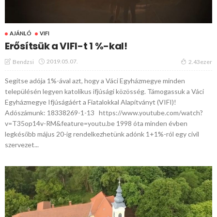
AJÁNLÓ
VIFI
Erősítsük a VIFI-t 1 %-kal!
2019.05.07.
Bendzsi
2.43ezer
Segítse adója 1%-ával azt, hogy a Váci Egyházmegye minden
településén legyen katolikus ifjúsági közösség. Támogassuk a Váci
Egyházmegye Ifjúságáért a Fiatalokkal Alapítványt (VIFI)!
Adószámunk: 18338269-1-13 https://www.youtube.com/watch?
v=T35op14v-RM&feature=youtu.be 1998 óta minden évben
legkésőbb május 20-ig rendelkezhetünk adónk 1+1%-ról egy civil
szervezet...