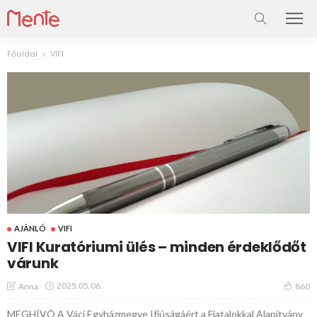
Főoldal
VIFI
AJÁNLÓ
VIFI
VIFI Kuratóriumi ülés – minden érdeklődőt
várunk
2025.05.06.
Anna
860
MEGHÍVÓ A Váci Egyházmegye Ifjúságáért a Fiatalokkal Alapítvány