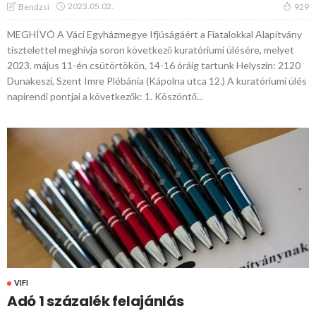
2023.05.02.
Bendzsi
929
MEGHÍVÓ A Váci Egyházmegye Ifjúságáért a Fiatalokkal Alapítvány
tisztelettel meghívja soron következő kuratóriumi ülésére, melyet
2023. május 11-én csütörtökön, 14-16 óráig tartunk Helyszín: 2120
Dunakeszi, Szent Imre Plébánia (Kápolna utca 12.) A kuratóriumi ülés
napirendi pontjai a következők: 1. Köszöntő...
VIFI
Adó 1 százalék felajánlás