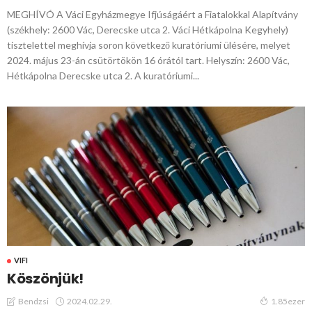
MEGHÍVÓ A Váci Egyházmegye Ifjúságáért a Fiatalokkal Alapítvány
(székhely: 2600 Vác, Derecske utca 2. Váci Hétkápolna Kegyhely)
tisztelettel meghívja soron következő kuratóriumi ülésére, melyet
2024. május 23-án csütörtökön 16 órától tart. Helyszín: 2600 Vác,
Hétkápolna Derecske utca 2. A kuratóriumi...
VIFI
Köszönjük!
2024.02.29.
Bendzsi
1.85ezer