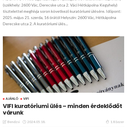
(székhely: 2600 Vác, Derecske utca 2. Váci Hétkápolna Kegyhely)
tisztelettel meghívja soron következő kuratóriumi ülésére. Időpont:
2025. május 21. szerda, 16 órától Helyszín: 2600 Vác, Hétkápolna
Derecske utca 2. A kuratóriumi ülés...
AJÁNLÓ
VIFI
VIFI kuratóriumi ülés – minden érdeklődőt
várunk
2024.05.18.
Bendzsi
1.81ezer