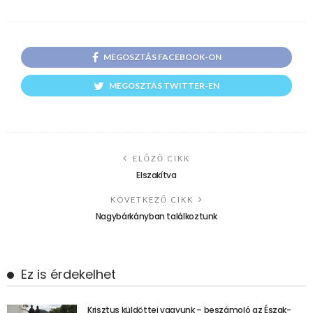
MEGOSZTÁS FACEBOOK-ON
MEGOSZTÁS TWITTER-EN
ELŐZŐ CIKK
Elszakítva
KÖVETKEZŐ CIKK
Nagybárkányban találkoztunk
Ez is érdekelhet
Krisztus küldöttei vagyunk – beszámoló az Észak-