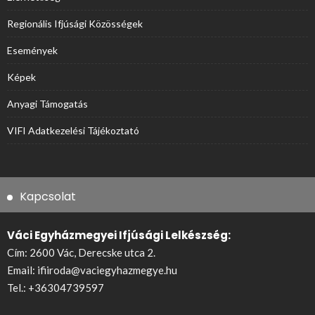
Regionális Ifjúsági Közösségek
Események
Képek
Anyagi Támogatás
VIFI Adatkezelési Tájékoztató
Kapcsolat
Váci Egyházmegyei Ifjúsági Lelkészség:
Cím: 2600 Vác, Derecske utca 2.
Email:
ifiiroda@vaciegyhazmegye.hu
Tel.:
+36304739597