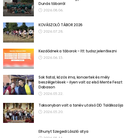
Dunás táborról
2026.08.06.
KOVÁSZOLÓ TÁBOR 2026
2026.07.28.
Kezdődnek a táborok – Itt tudsz jelentkezni
2026.06.15.
Sok fiatal, közös ima, koncertek és mély
beszélgetések – ilyen volt az első Mente Feszt
Dabason
2026.05.22.
Taksonyban volt a tanév utolsó DD Találkozója
2026.05.20.
Elhunyt Szegedi László atya
2026.05.11.