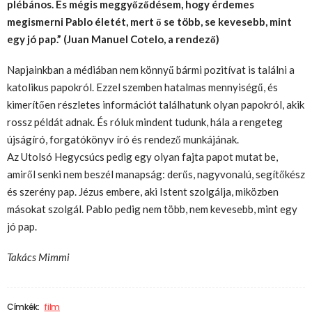
plébános. És mégis meggyőződésem, hogy érdemes
megismerni Pablo életét, mert ő se több, se kevesebb, mint
egy jó pap.” (Juan Manuel Cotelo, a rendező)
Napjainkban a médiában nem könnyű bármi pozitívat is találni a
katolikus papokról. Ezzel szemben hatalmas mennyiségű, és
kimerítően részletes információt találhatunk olyan papokról, akik
rossz példát adnak. És róluk mindent tudunk, hála a rengeteg
újságíró, forgatókönyv író és rendező munkájának.
Az Utolsó Hegycsúcs pedig egy olyan fajta papot mutat be,
amiről senki nem beszél manapság: derűs, nagyvonalú, segítőkész
és szerény pap. Jézus embere, aki Istent szolgálja, miközben
másokat szolgál. Pablo pedig nem több, nem kevesebb, mint egy
jó pap.
Takács Mimmi
Címkék:
film