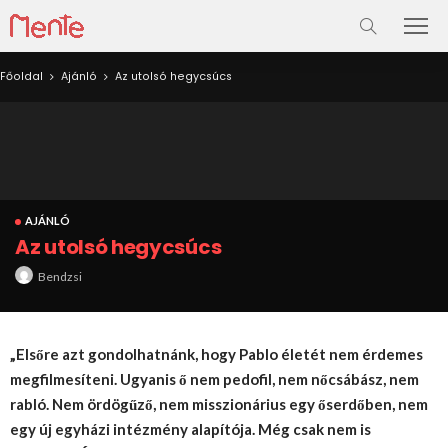
Főoldal
Ajánló
Az utolsó hegycsúcs
AJÁNLÓ
Az utolsó hegycsúcs
Bendzsi
„Elsőre azt gondolhatnánk, hogy Pablo életét nem érdemes
megfilmesíteni. Ugyanis ő nem pedofil, nem nőcsábász, nem
rabló. Nem ördögűző, nem misszionárius egy őserdőben, nem
egy új egyházi intézmény alapítója. Még csak nem is