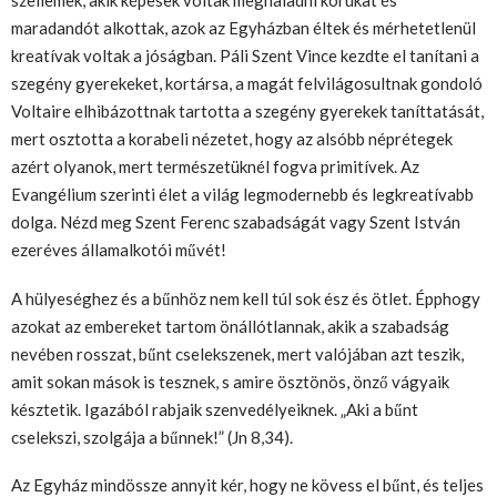
maradandót alkottak, azok az Egyházban éltek és mérhetetlenül
kreatívak voltak a jóságban. Páli Szent Vince kezdte el tanítani a
szegény gyerekeket, kortársa, a magát felvilágosultnak gondoló
Voltaire elhibázottnak tartotta a szegény gyerekek taníttatását,
mert osztotta a korabeli nézetet, hogy az alsóbb néprétegek
azért olyanok, mert természetüknél fogva primitívek. Az
Evangélium szerinti élet a világ legmodernebb és legkreatívabb
dolga. Nézd meg Szent Ferenc szabadságát vagy Szent István
ezeréves államalkotói művét!
A hülyeséghez és a bűnhöz nem kell túl sok ész és ötlet. Épphogy
azokat az embereket tartom önállótlannak, akik a szabadság
nevében rosszat, bűnt cselekszenek, mert valójában azt teszik,
amit sokan mások is tesznek, s amire ösztönös, önző vágyaik
késztetik. Igazából rabjaik szenvedélyeiknek. „Aki a bűnt
cselekszi, szolgája a bűnnek!” (Jn 8,34).
Az Egyház mindössze annyit kér, hogy ne kövess el bűnt, és teljes