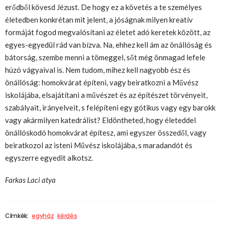
erődből kövesd Jézust. De hogy ez a követés a te személyes
életedben konkrétan mit jelent, a jóságnak milyen kreatív
formáját fogod megvalósítani az életet adó keretek között, az
egyes-egyedül rád van bízva. Na, ehhez kell ám az önállóság és
bátorság, szembe menni a tömeggel, sőt még önmagad lefele
húzó vágyaival is. Nem tudom, mihez kell nagyobb ész és
önállóság: homokvárat építeni, vagy beiratkozni a Művész
iskolájába, elsajátítani a művészet és az építészet törvényeit,
szabályait, irányelveit, s felépíteni egy gótikus vagy egy barokk
vagy akármilyen katedrálist? Eldöntheted, hogy életeddel
önállóskodó homokvárat építesz, ami egyszer összedől, vagy
beiratkozol az isteni Művész iskolájába, s maradandót és
egyszerre egyedit alkotsz.
Farkas Laci atya
Címkék:
egyház
kérdés