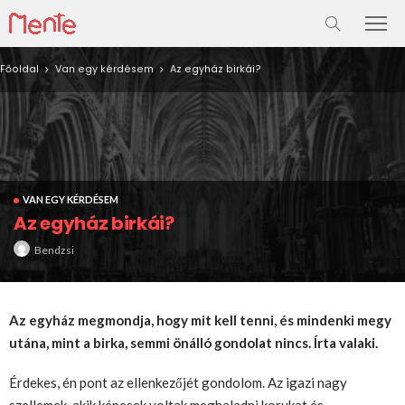
Főoldal
Van egy kérdésem
Az egyház birkái?
VAN EGY KÉRDÉSEM
Az egyház birkái?
Bendzsi
Az egyház megmondja, hogy mit kell tenni, és mindenki megy
utána, mint a birka, semmi önálló gondolat nincs. Írta valaki.
Érdekes, én pont az ellenkezőjét gondolom. Az igazi nagy
szellemek, akik képesek voltak meghaladni korukat és