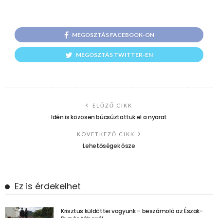
MEGOSZTÁS FACEBOOK-ON
MEGOSZTÁS TWITTER-EN
ELŐZŐ CIKK
Idén is közösen búcsúztattuk el a nyarat
KÖVETKEZŐ CIKK
Lehetőségek ősze
Ez is érdekelhet
Krisztus küldöttei vagyunk – beszámoló az Észak-