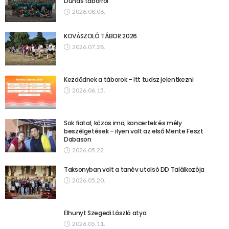
Dunás táborról
2026.08.06.
KOVÁSZOLÓ TÁBOR 2026
2026.07.28.
Kezdődnek a táborok – Itt tudsz jelentkezni
2026.06.15.
Sok fiatal, közös ima, koncertek és mély
beszélgetések – ilyen volt az első Mente Feszt
Dabason
2026.05.22.
Taksonyban volt a tanév utolsó DD Találkozója
2026.05.20.
Elhunyt Szegedi László atya
2026.05.11.