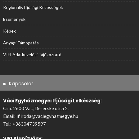
Regionális Ifjúsági Közösségek
Események
Képek
Anyagi Támogatás
VIFI Adatkezelési Tájékoztató
Kapcsolat
Váci Egyházmegyei Ifjúsági Lelkészség:
Cím: 2600 Vác, Derecske utca 2.
Email:
ifiiroda@vaciegyhazmegye.hu
Tel.:
+36304739597
VIFI Alapítvány: