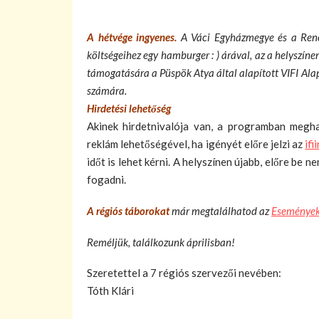
A hétvége ingyenes.
A Váci Egyházmegye és a Renov
költségeihez egy hamburger : ) árával, az a helyszí
támogatására a Püspök Atya által alapított VIFI Ala
számára.
Hirdetési lehetőség
Akinek hirdetnivalója van, a programban megh
reklám lehetőségével, ha igényét előre jelzi az
if
időt is lehet kérni. A helyszínen újabb, előre be 
fogadni.
A
régiós táborokat
már megtalálhatod az
Eseménye
Reméljük, találkozunk áprilisban!
Szeretettel a 7 régiós szervezői nevében:
Tóth Klári