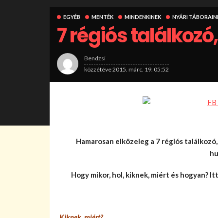
EGYÉB
MENTÉK
MINDENKINEK
NYÁRI TÁBORAIN
7 régiós találkozó
Bendzsi
közzétéve
2015. márc. 19. 05:52
Hamarosan elközeleg a 7 régiós találkozó, 
hu
Hogy mikor, hol, kiknek, miért és hogyan? It
Kiknek, miért?