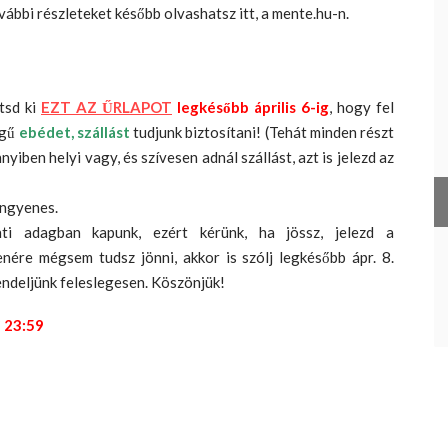
vábbi részleteket később olvashatsz itt, a mente.hu-n.
tsd ki
EZT AZ ŰRLAPOT
legkésőbb április 6-ig
, hogy fel
égű
ebédet,
szállást
tudjunk biztosítani! (Tehát minden részt
yiben helyi vagy, és szívesen adnál szállást, azt is jelezd az
ingyenes.
ti adagban kapunk, ezért kérünk, ha jössz, jelezd a
lenére mégsem tudsz jönni, akkor is szólj legkésőbb ápr. 8.
endeljünk feleslegesen. Köszönjük!
 23:59