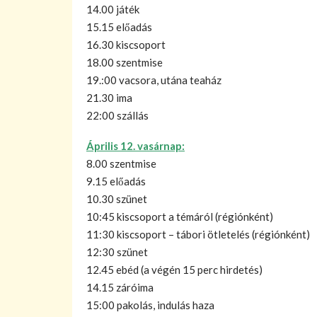
14.00 játék
15.15 előadás
16.30 kiscsoport
18.00 szentmise
19.:00 vacsora, utána teaház
21.30 ima
22:00 szállás
Április 12. vasárnap:
8.00 szentmise
9.15 előadás
10.30 szünet
10:45 kiscsoport a témáról (régiónként)
11:30 kiscsoport – tábori ötletelés (régiónként)
12:30 szünet
12.45 ebéd (a végén 15 perc hirdetés)
14.15 záróima
15:00 pakolás, indulás haza