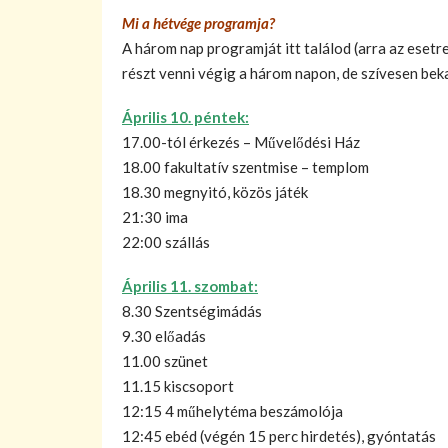
Mi a hétvége programja?
A három nap programját itt találod (arra az ese
részt venni végig a három napon, de szívesen bek
Április 10. péntek:
17.00-tól érkezés – Művelődési Ház
18.00 fakultatív szentmise – templom
18.30 megnyitó, közös játék
21:30 ima
22:00 szállás
Április 11. szombat:
8.30 Szentségimádás
9.30 előadás
11.00 szünet
11.15 kiscsoport
12:15 4 műhelytéma beszámolója
12:45 ebéd (végén 15 perc hirdetés), gyóntatás