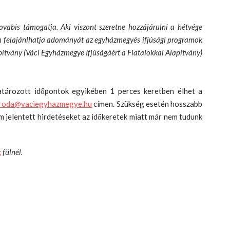
abis támogatja. Aki viszont szeretne hozzájárulni a hétvége
nen felajánlhatja adományát az egyházmegyés ifjúsági programok
pítvány (Váci Egyházmegye Ifjúságáért a Fiatalokkal Alapítvány)
atározott időpontok egyikében 1 perces keretben élhet a
iiroda@vaciegyhazmegye.hu
címen. Szükség esetén hosszabb
nem jelentett hirdetéseket az időkeretek miatt már nem tudunk
k
fülnél.