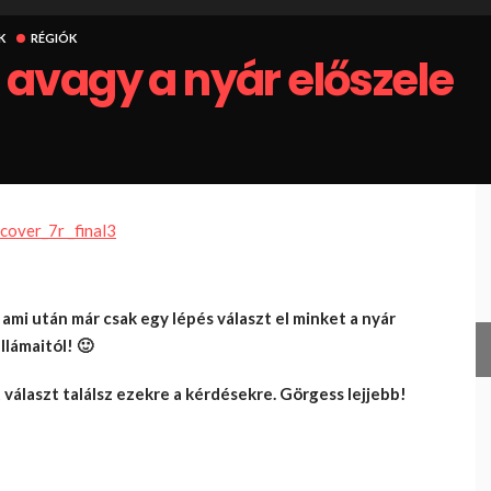
K
RÉGIÓK
, avagy a nyár előszele
ami után már csak egy lépés választ el minket a nyár
llámaitól! 🙂
t választ találsz ezekre a kérdésekre. Görgess lejjebb!