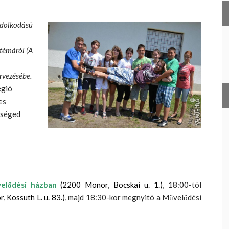
dolkodású
 témáról (A
rvezésébe.
égió
es
őséged
elődési házban
(2200 Monor, Bocskai u. 1.)
, 18:00-tól
 Kossuth L. u. 83.)
, majd 18:30-kor megnyitó a Művelődési