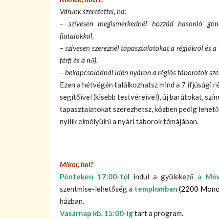
Várunk szeretettel, ha:
– szívesen megismerkednél hozzád hasonló gon
fiatalokkal,
– szívesen szereznél tapasztalatokat a régiókról és a
férfi és a nő),
– bekapcsolódnál idén nyáron a régiós táborotok sze
Ezen a hétvégén találkozhatsz mind a 7 ifjúsági r
segítőivel (kisebb testvéreivel), új barátokat, szín
tapasztalatokat szerezhetsz, közben pedig lehet
nyílik elmélyülni a nyári táborok témájában.
Mikor, hol?
Pénteken 17:00-tól
indul a gyülekező
a
Műv
szentmise-lehetőség
a templomban
(2200 Monor,
házban.
Vasárnap kb. 15:00-ig
tart a program.