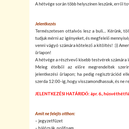
A hétvége során több helyszínen leszünk, erről to
Jelentkezés
Természetesen ottalvós lesz a buli… Kérünk, töl
tudjuk mérni az igényeket, és megfelelő mennyis
venni vágyó számára kötelező a kitöltés! :)) Amenn
űrlapon!
A hétvége a résztvevő kisebb testvérek számára 
Meleg ételből az előre megrendeltek szerin
jelentkezési űrlapon; ha pedig regisztrációd el
szerda 12:00-ig, hogy visszamondhassuk, és ne r
JELENTKEZÉSI HATÁRIDŐ: ápr. 6., húsvéthétfő
Amit ne felejts otthon:
– jegyzetfüzet
– hálózsák, polifoam