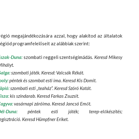
 régió megajándékozására azzal, hogy alakítod az általatok
égiód programfelelőseit az alábbiak szerint:
Észak-Duna:
szombati reggeli szentségimádás.
Keresd Mikesy
ihályt.
alga:
szombati játék. Keresd: Valcsák Rékát.
poly:
péntek és szombat esti ima. Keresd Kis Domit.
ápió:
szombati esti „teaház”. Keresd Szóró Katát.
isza:
kis színdarab. Keresd Farkas Zsuzsit.
agyva:
vasárnapi záróima. Keresd Jancsó Emőt.
él-Duna:
péntek esti játék; terep-előkészítés;
egisztráció. Keresd Hümpfner Eriket.