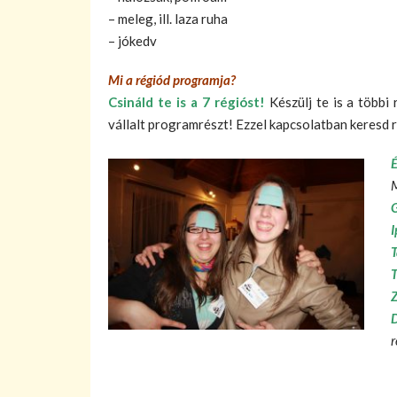
– meleg, ill. laza ruha
– jókedv
Mi a régiód programja?
Csináld te is a 7 régióst!
Készülj te is a többi
vállalt programrészt! Ezzel kapcsolatban keresd r
M
G
I
T
T
Z
D
r