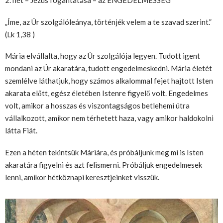
„Íme, az Úr szolgálóleánya, történjék velem a te szavad szerint.”
(Lk 1,38 )
Mária elvállalta, hogy az Úr szolgálója legyen. Tudott igent
mondani az Úr akaratára, tudott engedelmeskedni. Mária életét
szemlélve láthatjuk, hogy számos alkalommal fejet hajtott Isten
akarata előtt, egész életében Istenre figyelő volt. Engedelmes
volt, amikor a hosszas és viszontagságos betlehemi útra
vállalkozott, amikor nem térhetett haza, vagy ami
kor haldokolni
látta Fiát.
Ezen a héten tekintsük Máriára, és próbáljunk meg mi is Isten
akaratára figyelni és azt felismerni. Próbáljuk engedelmesek
lenni, amikor hétköznapi keresztjeinket visszük.