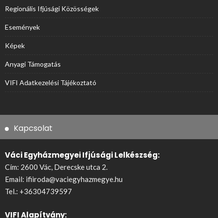
Regionális Ifjúsági Közösségek
Események
Képek
Anyagi Támogatás
VIFI Adatkezelési Tájékoztató
Kapcsolat
Váci Egyházmegyei Ifjúsági Lelkészség:
Cím: 2600 Vác, Derecske utca 2.
Email:
ifiiroda@vaciegyhazmegye.hu
Tel.:
+36304739597
VIFI Alapítvány: