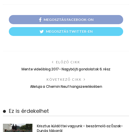
MEGOSZTÁS FACEBOOK-ON
MEGOSZTÁS TWITTER-EN
ELŐZŐ CIKK
Mente videóblog 2017- Nagyböjti gondolatok 6. rész
KÖVETKEZŐ CIKK
Alleluja a Chemin Neuf hangszerelésében
Ez is érdekelhet
Krisztus küldöttei vagyunk – beszámoló az Észak-
Dunás táborról