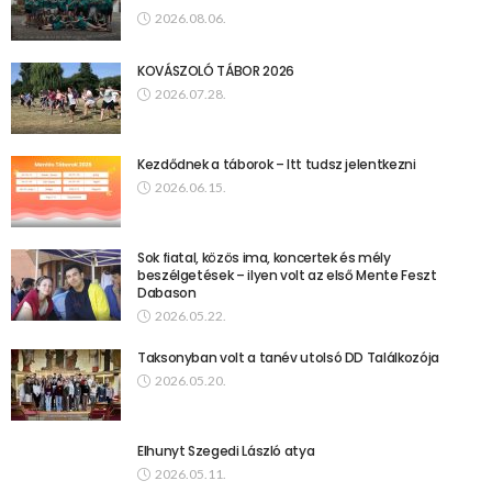
2026.08.06.
KOVÁSZOLÓ TÁBOR 2026
2026.07.28.
Kezdődnek a táborok – Itt tudsz jelentkezni
2026.06.15.
Sok fiatal, közös ima, koncertek és mély
beszélgetések – ilyen volt az első Mente Feszt
Dabason
2026.05.22.
Taksonyban volt a tanév utolsó DD Találkozója
2026.05.20.
Elhunyt Szegedi László atya
2026.05.11.