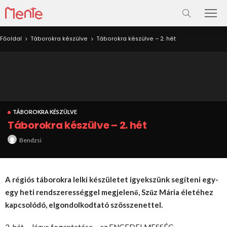
Főoldal
Táborokra készülve
Táborokra készülve – 2. hét
TÁBOROKRA KÉSZÜLVE
Táborokra készülve – 2. hét
Bendzsi
A régiós táborokra lelki készületet igyekszünk segíteni egy-
egy heti rendszerességgel megjelenő, Szűz Mária életéhez
kapcsolódó, elgondolkodtató szösszenettel.
2. hét – Jézus fogantatása – az ENGEDELMESSÉG