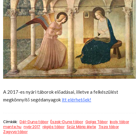
A 2017-es nyári táborok előadásai, illetve a felkészülést
megkönnyítő segédanyagok
itt elérhetőek!
Címkék:
Dél-Duna tábor
Észak-Duna tábor
Galga Tábor
Ipoly tábor
mente.hu
nyár 2017
régiós tábor
Szűz Mária élete
Tisza tábor
Zagyva tábor