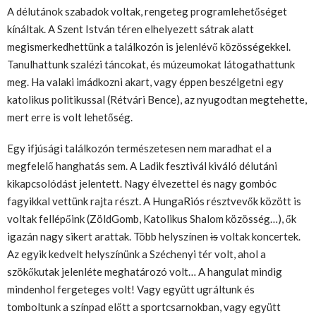
A délutánok szabadok voltak, rengeteg programlehetőséget
kínáltak. A Szent István téren elhelyezett sátrak alatt
megismerkedhettünk a találkozón is jelenlévő közösségekkel.
Tanulhattunk szalézi táncokat, és múzeumokat látogathattunk
meg. Ha valaki imádkozni akart, vagy éppen beszélgetni egy
katolikus politikussal (Rétvári Bence), az nyugodtan megtehette,
mert erre is volt lehetőség.
Egy ifjúsági találkozón természetesen nem maradhat el a
megfelelő hanghatás sem. A Ladik fesztivál kiváló délutáni
kikapcsolódást jelentett. Nagy élvezettel és nagy gombóc
fagyikkal vettünk rajta részt. A HungaRiós résztvevők között is
voltak fellépőink (ZöldGomb, Katolikus Shalom közösség…), ők
igazán nagy sikert arattak. Több helyszínen
is
voltak koncertek.
Az egyik kedvelt helyszínünk a Széchenyi tér volt, ahol a
szökőkutak jelenléte meghatározó volt… A hangulat mindig
mindenhol fergeteges volt! Vagy együtt ugráltunk és
tomboltunk a színpad előtt a sportcsarnokban, vagy együtt