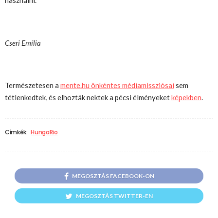
használni.
Cseri Emília
Természetesen a
mente.hu önkéntes médiamissziósai
sem
tétlenkedtek, és elhozták nektek a pécsi élményeket
képekben
.
Címkék:
HungaRio
MEGOSZTÁS FACEBOOK-ON
MEGOSZTÁS TWITTER-EN