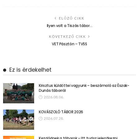
ELŐZŐ CIKK
Ilyen volt a Tiszás tábor…
KÖVETKEZŐ CIKK
VET Pásztón – TVSS
Ez is érdekelhet
Krisztus küldöttei vagyunk – beszámoló az Észak-
Dunás táborról
2026.08.06.
KOVÁSZOLÓ TÁBOR 2026
2026.07.28.
Kezdődnek a táborok – Itt tudsz jelentkezni