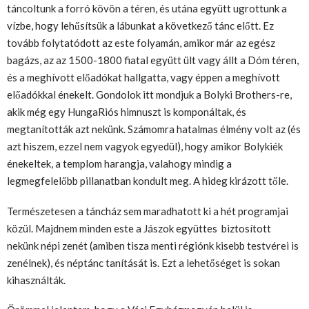
táncoltunk a forró kövön a téren, és utána együtt ugrottunk a
vízbe, hogy lehűsítsük a lábunkat a következő tánc előtt. Ez
tovább folytatódott az este folyamán, amikor már az egész
bagázs, az az 1500-1800 fiatal együtt ült vagy állt a Dóm téren,
és a meghívott előadókat hallgatta, vagy éppen a meghívott
előadókkal énekelt. Gondolok itt mondjuk a Bolyki Brothers-re,
akik még egy HungaRiós himnuszt is komponáltak, és
megtanították azt nekünk. Számomra hatalmas élmény volt az (és
azt hiszem, ezzel nem vagyok egyedül), hogy amikor Bolykiék
énekeltek, a templom harangja, valahogy mindig a
legmegfelelőbb pillanatban kondult meg. A hideg kirázott tőle.
Természetesen a táncház sem maradhatott ki a hét programjai
közül. Majdnem minden este a Jászok együttes biztosított
nekünk népi zenét (amiben tisza menti régiónk kisebb testvérei is
zenélnek), és néptánc tanítását is. Ezt a lehetőséget is sokan
kihasználták.