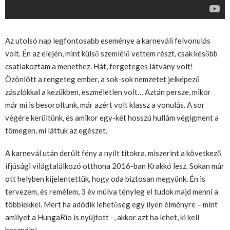
Az utolsó nap legfontosabb eseménye a karneváli felvonulás
volt. Én az elején, mint külső szemlélő vettem részt, csak később
csatlakoztam a menethez. Hát, fergeteges látvány volt!
Özönlött a rengeteg ember, a sok-sok nemzetet jelképező
zászlókkal a kezükben, eszméletlen volt… Aztán persze, mikor
már mi is besoroltunk, már azért volt klassz a vonulás. A sor
végére kerültünk, és amikor egy-két hosszú hullám végigment a
tömegen, mi láttuk az egészet.
A karnevál után derült fény a nyílt titokra, miszerint a következő
ifjúsági világtalálkozó otthona 2016-ban Krakkó lesz. Sokan már
ott helyben kijelentettük, hogy oda biztosan megyünk. Én is
tervezem, és remélem, 3 év múlva tényleg el tudok majd menni a
többiekkel. Mert ha adódik lehetőség egy ilyen élményre – mint
amilyet a HungaRio is nyújtott –, akkor azt ha lehet, ki kell