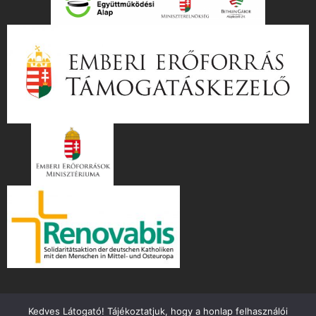
Kedves Látogató! Tájékoztatjuk, hogy a honlap felhasználói