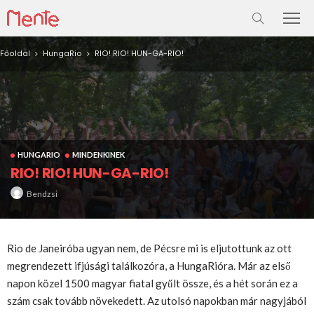
Főoldal
HungaRio
RIO! RIO! HUN-GA-RIO!
HUNGARIO
MINDENKINEK
RIO! RIO! HUN-GA-RIO!
Bendzsi
Rio de Janeiróba ugyan nem, de Pécsre mi is eljutottunk az ott
megrendezett ifjúsági találkozóra, a HungaRióra. Már az első
napon közel 1500 magyar fiatal gyűlt össze, és a hét során ez a
szám csak tovább növekedett. Az utolsó napokban már nagyjából