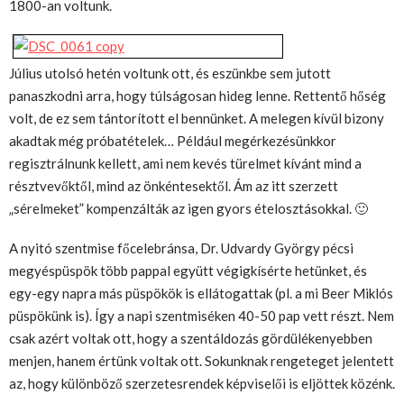
1800-an voltunk.
Július utolsó hetén voltunk ott, és eszünkbe sem jutott
panaszkodni arra, hogy túlságosan hideg lenne. Rettentő hőség
volt, de ez sem tántorított el bennünket. A melegen kívül bizony
akadtak még próbatételek… Például megérkezésünkkor
regisztrálnunk kellett, ami nem kevés türelmet kívánt mind a
résztvevőktől, mind az önkéntesektől. Ám az itt szerzett
„sérelmeket” kompenzálták az igen gyors ételosztásokkal. 🙂
A nyitó szentmise főcelebránsa, Dr. Udvardy György pécsi
megyéspüspök több pappal együtt végigkísérte hetünket, és
egy-egy napra más püspökök is ellátogattak (pl. a mi Beer Miklós
püspökünk is). Így a napi szentmiséken 40-50 pap vett részt. Nem
csak azért voltak ott, hogy a szentáldozás gördülékenyebben
menjen, hanem értünk voltak ott. Sokunknak rengeteget jelentett
az, hogy különböző szerzetesrendek képviselői is eljöttek közénk.