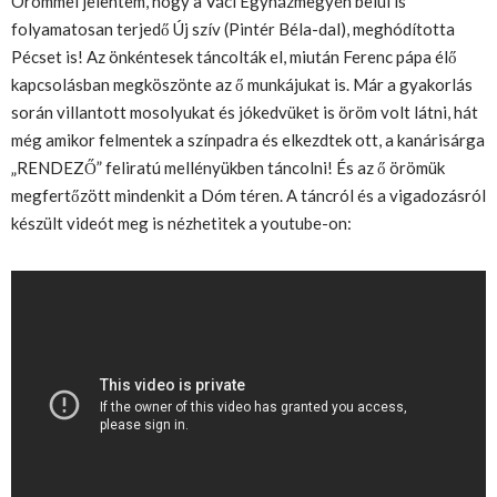
Örömmel jelentem, hogy a Váci Egyházmegyén belül is
folyamatosan terjedő Új szív (Pintér Béla-dal), meghódította
Pécset is! Az önkéntesek táncolták el, miután Ferenc pápa élő
kapcsolásban megköszönte az ő munkájukat is. Már a gyakorlás
során villantott mosolyukat és jókedvüket is öröm volt látni, hát
még amikor felmentek a színpadra és elkezdtek ott, a kanárisárga
„RENDEZŐ” feliratú mellényükben táncolni! És az ő örömük
megfertőzött mindenkit a Dóm téren. A táncról és a vigadozásról
készült videót meg is nézhetitek a youtube-on: