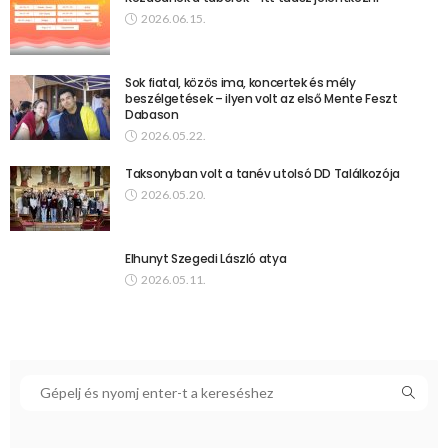
2026.06.15.
Sok fiatal, közös ima, koncertek és mély
beszélgetések – ilyen volt az első Mente Feszt
Dabason
2026.05.22.
Taksonyban volt a tanév utolsó DD Találkozója
2026.05.20.
Elhunyt Szegedi László atya
2026.05.11.