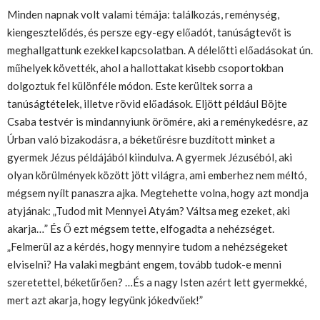
Minden napnak volt valami témája: találkozás, reménység,
kiengesztelődés, és persze egy-egy előadót, tanúságtevőt is
meghallgattunk ezekkel kapcsolatban. A délelőtti előadásokat ún.
műhelyek követték, ahol a hallottakat kisebb csoportokban
dolgoztuk fel különféle módon. Este kerültek sorra a
tanúságtételek, illetve rövid előadások. Eljött például Böjte
Csaba testvér is mindannyiunk örömére, aki a reménykedésre, az
Úrban való bizakodásra, a béketűrésre buzdított minket a
gyermek Jézus példájából kiindulva. A gyermek Jézuséból, aki
olyan körülmények között jött világra, ami emberhez nem méltó,
mégsem nyílt panaszra ajka. Megtehette volna, hogy azt mondja
atyjának: „Tudod mit Mennyei Atyám? Váltsa meg ezeket, aki
akarja…” És Ő ezt mégsem tette, elfogadta a nehézséget.
„Felmerül az a kérdés, hogy mennyire tudom a nehézségeket
elviselni? Ha valaki megbánt engem, tovább tudok-e menni
szeretettel, béketűrően? …És a nagy Isten azért lett gyermekké,
mert azt akarja, hogy legyünk jókedvűek!”