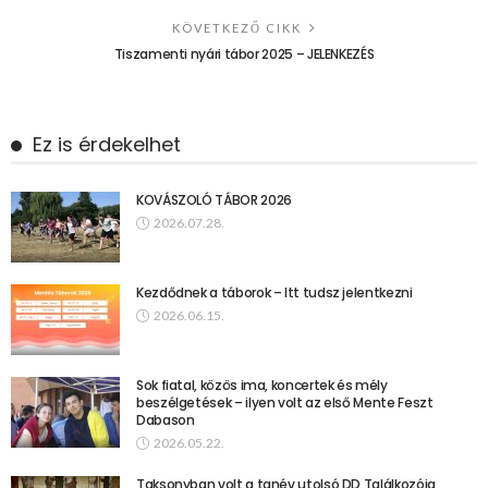
KÖVETKEZŐ CIKK
Tiszamenti nyári tábor 2025 – JELENKEZÉS
Ez is érdekelhet
KOVÁSZOLÓ TÁBOR 2026
2026.07.28.
Kezdődnek a táborok – Itt tudsz jelentkezni
2026.06.15.
Sok fiatal, közös ima, koncertek és mély
beszélgetések – ilyen volt az első Mente Feszt
Dabason
2026.05.22.
Taksonyban volt a tanév utolsó DD Találkozója