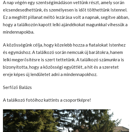
A nap végén egy szentségimádáson vettünk részt, amely során
elcsendesedhettünk, és személyesen is időt tölthettünk Istennel.
Ez a meghitt pillanat méltó lezárása volt a napnak, segítve abban,
hogy a találkozón kapott lelki ajándékokat magunkkal vihessük a
mindennapokba.
A közösségünk célja, hogy közelebb hozza a fiatalokat Istenhez
és egymáshoz. A találkozó során nemcsak új barátokra, hanem
lelki megerősítésre is szert tettetünk. A találkozó számunkra is
bizonyította, hogy a közösségi együttlét, a hit és a szeretet
ereje képes új lendületet adni a mindennapokhoz.
Serfőző Balázs
A találkozó fotóihoz kattints a csoportképre!