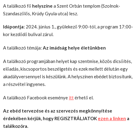
A találkozó fő
helyszíne
a Szent Orbán templom (Szolnok-
Szandaszőlős, Krúdy Gyula utca) lesz.
Időpontja:
2024. június 1., gyülekező 9:00-tól, a program 17:00-
kor kezdődő bulival zárul.
A találkozó témája:
Az imádság helye életünkben
A találkozó programjában helyet kap szentmise, közös dicsőítés,
előadás, kiscsoportos beszélgetés és ezek mellett délután egy
akadályversennyel is készülünk. A helyszínen ebédet biztosítunk,
a részvétel ingyenes.
A találkozó Facebook eseménye
itt
érhető el.
Az ebéd tervezése és az szervezés megkönnyítése
érdekében kérjük, hogy REGISZTRÁLJATOK
ezen a linken
a
találkozóra.