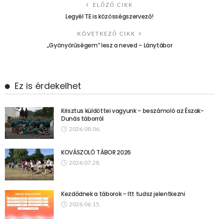
ELŐZŐ CIKK
Legyél TE is közösségszervező!
KÖVETKEZŐ CIKK
„Gyönyörűségem” lesz a neved – Lánytábor
Ez is érdekelhet
Krisztus küldöttei vagyunk – beszámoló az Észak-
Dunás táborról
2026.08.06.
KOVÁSZOLÓ TÁBOR 2026
2026.07.28.
Kezdődnek a táborok – Itt tudsz jelentkezni
2026.06.15.