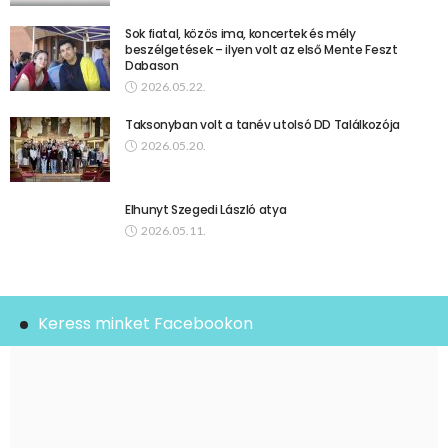
Sok fiatal, közös ima, koncertek és mély
beszélgetések – ilyen volt az első Mente Feszt
Dabason
2026.05.22.
Taksonyban volt a tanév utolsó DD Találkozója
2026.05.20.
Elhunyt Szegedi László atya
2026.05.11.
Keress minket Facebookon