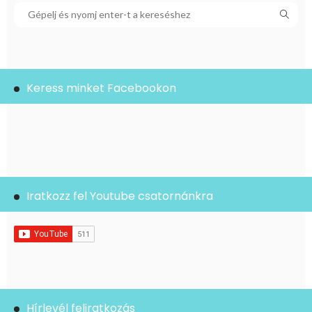
Keress minket Facebookon
Iratkozz fel Youtube csatornánkra
Hírlevél feliratkozás