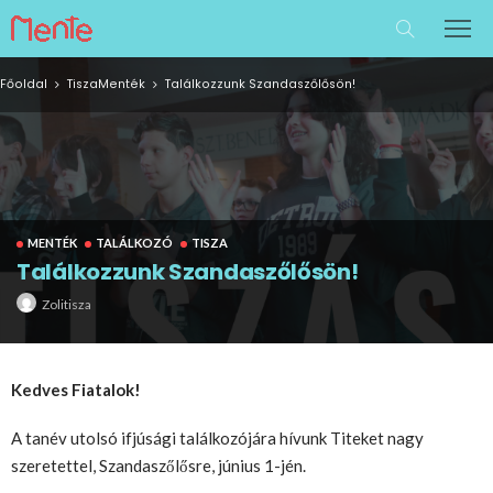
Főoldal
Tisza
Menték
Találkozzunk Szandaszőlősön!
MENTÉK
TALÁLKOZÓ
TISZA
Találkozzunk Szandaszőlősön!
Zolitisza
Kedves Fiatalok!
A tanév utolsó ifjúsági találkozójára hívunk Titeket nagy
szeretettel, Szandaszőlősre, június 1-jén.