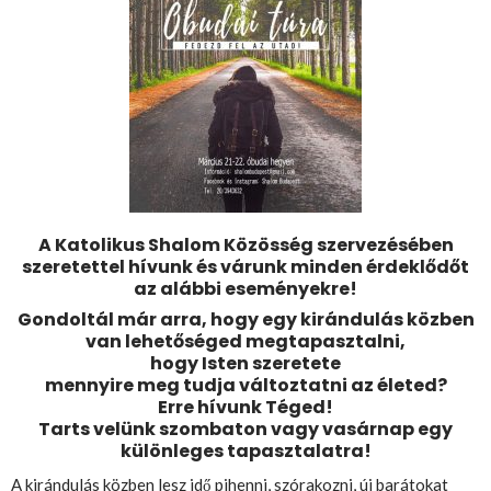
A Katolikus Shalom Közösség szervezésében
szeretettel hívunk és várunk minden érdeklődőt
az alábbi eseményekre!
Gondoltál már arra, hogy egy kirándulás közben
van lehetőséged megtapasztalni,
hogy Isten szeretete
mennyire meg tudja változtatni az életed?
Erre hívunk Téged!
Tarts velünk szombaton vagy vasárnap egy
különleges tapasztalatra!
A kirándulás közben lesz idő pihenni, szórakozni, új barátokat