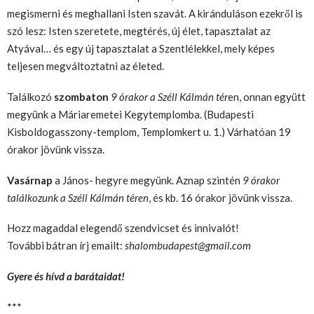
megismerni és meghallani Isten szavát. A kiránduláson ezekről is
szó lesz: Isten szeretete, megtérés, új élet, tapasztalat az
Atyával… és egy új tapasztalat a Szentlélekkel, mely képes
teljesen megváltoztatni az életed.
Találkozó
szombaton
9 órakor a Széll Kálmán tér
en, onnan együtt
megyünk a Máriaremetei Kegytemplomba. (Budapesti
Kisboldogasszony-templom, Templomkert u. 1.) Várhatóan 19
órakor jövünk vissza.
Vasárnap
a János- hegyre megyünk. Aznap szintén
9 órakor
találkozunk a Széll Kálmán téren
, és kb. 16 órakor jövünk vissza.
Hozz magaddal elegendő szendvicset és innivalót!
További bátran írj emailt:
shalombudapest@gmail.com
Gyere és hívd a barátaidat!
***