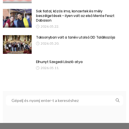
Sok fiatal, közös ima, koncertek és mély
beszélgetések – ilyen volt az első Mente Feszt
Dabason
2026.05.22.
Taksonyban volt a tanév utolsó DD Találkozója
2026.05.20.
Elhunyt Szegedi László atya
2026.05.11.