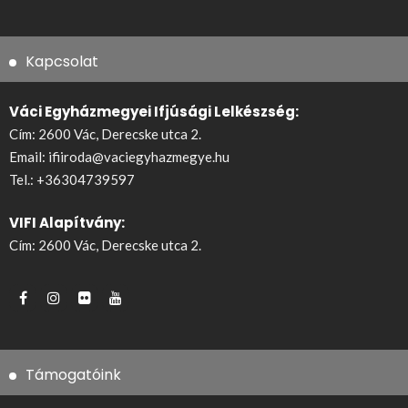
Kapcsolat
Váci Egyházmegyei Ifjúsági Lelkészség:
Cím: 2600 Vác, Derecske utca 2.
Email:
ifiiroda@vaciegyhazmegye.hu
Tel.:
+36304739597
VIFI Alapítvány:
Cím: 2600 Vác, Derecske utca 2.
Támogatóink