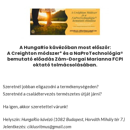
A
HungaRio kávézóban
most először:
A Creighton módszer* és a NaProTechnológia®
bemutató előadás Zám-Dorgai Marianna FCPI
oktató tolmácsolásában.
Szeretnél jobban eligazodni a termékenységeden?
Szeretnéd a családtervezés természetes útját járni?
Ha igen, akkor szeretettel várunk!
Helyszín:
HungaRio kávézó (1082 Budapest, Horváth Mihály tér 7.)
Jelentkezés:
ciklusritmus@gmail.com