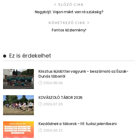
ELŐZŐ CIKK
Nagyböjt: Vajon miért van rá szükség?
KÖVETKEZŐ CIKK
Fontos közlemény!
Ez is érdekelhet
Krisztus küldöttei vagyunk – beszámoló az Észak-
Dunás táborról
2026.08.06.
KOVÁSZOLÓ TÁBOR 2026
2026.07.28.
Kezdődnek a táborok – Itt tudsz jelentkezni
2026.06.15.