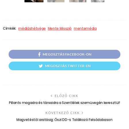
Címkék:
médiáshétvége
Mente Misszió
mentemédia
MEGOSZTÁS FACEBOOK-ON
MEGOSZTÁS TWITTER-EN
ELŐZŐ CIKK
Pillants magadra és társaidra a Szentlélek szemüvegén keresztül!
KÖVETKEZŐ CIKK
Magvetéstől aratásig: Őszi DD-s Találkozó Felsődabason