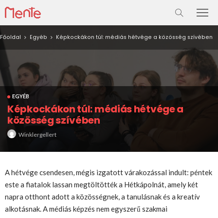
Főoldal
Egyéb
Képkockákon túl: médiás hétvége a közösség szívében
EGYÉB
Képkockákon túl: médiás hétvége a
közösség szívében
Winklergellert
A hétvége csendesen, mégis izgatott várakozással indult: péntek
este a fiatalok lassan megtöltötték a Hétkápolnát, amely két
napra otthont adott a közösségnek, a tanulásnak és a kreatív
alkotásnak. A médiás képzés nem egyszerű szakmai