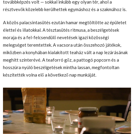
továbbképzés volt — sokkal inkább egy olyan tér, ahol a
résztvevők közelebb kerülhettek egymáshoz és a szakmához is.
A közös palacsintasütés ezután hamar megtöltötte az épületet
élettel és illatokkal. A tésztasütés ritmusa, a beszélgetések
moraja és a fel-felcsendülő nevetések igazi közösségi
melegséget teremtettek. A vacsora után összehozó játékok,
miközben a konyhában kialakított teaház vált a nap lezárásának
meghitt színterévé. A teaforró gőz, a pattogó popcorn és a
hosszúra nyúló beszélgetések mintha lassan, megfontoltan
készítették volna elő a következő nap munkáját.