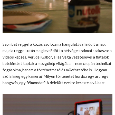
Szombat reggel a közös zsolozsma hangulatával indult a nap,
majd a reggeli után megkezdődött a hétvége szakmai szakasza: a
videós képzés. Verőcei Gábor, alias Vega vezetésével a fiatalok
betekintést kaptak a mozgókép világába — nem csupán technikai
fogásokba, hanem a történetmesélés művészetébe is. Hogyan
szólal meg egy kamera? Milyen történetet hordoz egy arc, egy
hangszín, egy félmondat? A délelőtt ezekre kereste a választ.