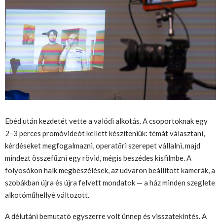
Ebéd után kezdetét vette a valódi alkotás. A csoportoknak egy
2–3 perces promóvideót kellett készíteniük: témát választani,
kérdéseket megfogalmazni, operatőri szerepet vállalni, majd
mindezt összefűzni egy rövid, mégis beszédes kisfilmbe. A
folyosókon halk megbeszélések, az udvaron beállított kamerák, a
szobákban újra és újra felvett mondatok — a ház minden szeglete
alkotóműhellyé változott.
A délutáni bemutató egyszerre volt ünnep és visszatekintés. A