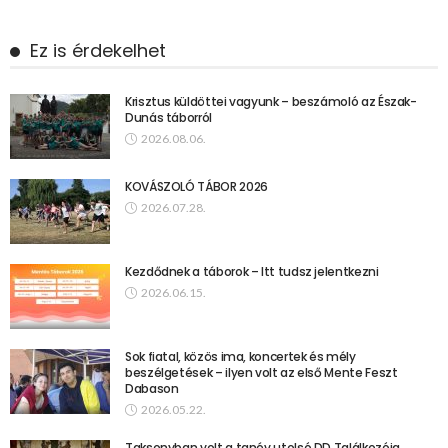
Ez is érdekelhet
Krisztus küldöttei vagyunk – beszámoló az Észak-
Dunás táborról
2026.08.06.
KOVÁSZOLÓ TÁBOR 2026
2026.07.28.
Kezdődnek a táborok – Itt tudsz jelentkezni
2026.06.15.
Sok fiatal, közös ima, koncertek és mély
beszélgetések – ilyen volt az első Mente Feszt
Dabason
2026.05.22.
Taksonyban volt a tanév utolsó DD Találkozója