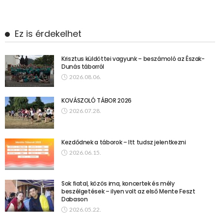
Ez is érdekelhet
Krisztus küldöttei vagyunk – beszámoló az Észak-
Dunás táborról
2026.08.06.
KOVÁSZOLÓ TÁBOR 2026
2026.07.28.
Kezdődnek a táborok – Itt tudsz jelentkezni
2026.06.15.
Sok fiatal, közös ima, koncertek és mély
beszélgetések – ilyen volt az első Mente Feszt
Dabason
2026.05.22.