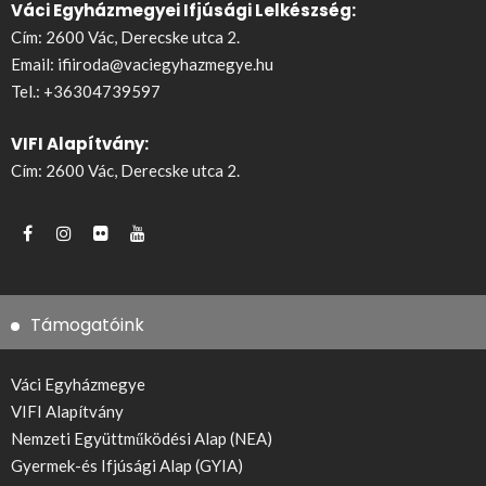
Váci Egyházmegyei Ifjúsági Lelkészség:
Cím: 2600 Vác, Derecske utca 2.
Email:
ifiiroda@vaciegyhazmegye.hu
Tel.:
+36304739597
VIFI Alapítvány:
Cím: 2600 Vác, Derecske utca 2.
Támogatóink
Váci Egyházmegye
VIFI Alapítvány
Nemzeti Együttműködési Alap (NEA)
Gyermek-és Ifjúsági Alap (GYIA)