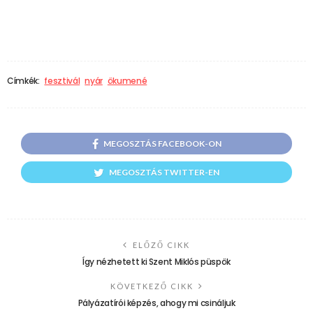
Címkék:
fesztivál
nyár
ökumené
MEGOSZTÁS FACEBOOK-ON
MEGOSZTÁS TWITTER-EN
ELŐZŐ CIKK
Így nézhetett ki Szent Miklós püspök
KÖVETKEZŐ CIKK
Pályázatírói képzés, ahogy mi csináljuk