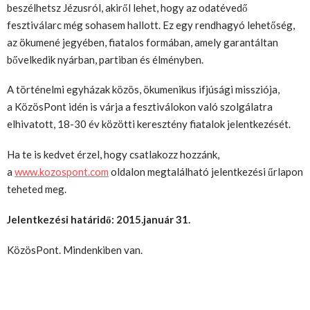
beszélhetsz Jézusról, akiről lehet, hogy az odatévedő
fesztiválarc még sohasem hallott. Ez egy rendhagyó lehetőség,
az ökumené jegyében, fiatalos formában, amely garantáltan
bővelkedik nyárban, partiban és élményben.
A történelmi egyházak közös, ökumenikus ifjúsági missziója,
a KözösPont idén is várja a fesztiválokon való szolgálatra
elhivatott, 18-30 év közötti keresztény fiatalok jelentkezését.
Ha te is kedvet érzel, hogy csatlakozz hozzánk,
a
www.kozospont.com
oldalon megtalálható jelentkezési űrlapon
teheted meg.
Jelentkezési határidő: 2015.január 31.
KözösPont. Mindenkiben van.