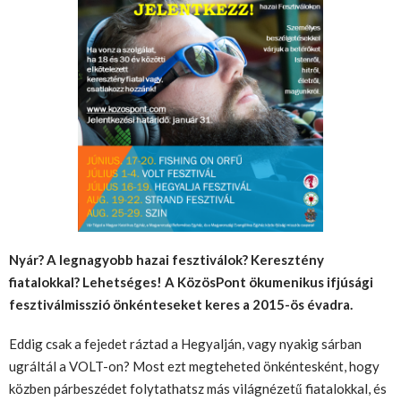
Nyár? A legnagyobb hazai fesztiválok? Keresztény
fiatalokkal? Lehetséges! A KözösPont ökumenikus ifjúsági
fesztiválmisszió önkénteseket keres a
2015-ös évadra.
Eddig csak a fejedet ráztad a Hegyalján, vagy nyakig sárban
ugráltál a VOLT-on? Most ezt megteheted önkéntesként, hogy
közben párbeszédet folytathatsz más világnézetű fiatalokkal, és