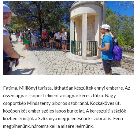
Fatima. Milliónyi turista, láthatóan készültek ennyi emberre. Az
összmagyar csoport elment a magyar keresztútra. Nagy
csoportkép Mindszenty bíboros szobránál. Kockaköves út,
középen két ember széles lapos burkolat. A keresztúti stációk
közben érintjük a Szűzanya megjelenésének szobrát is. Fenn
megpihenünk, háromra kell a misére leérnünk.