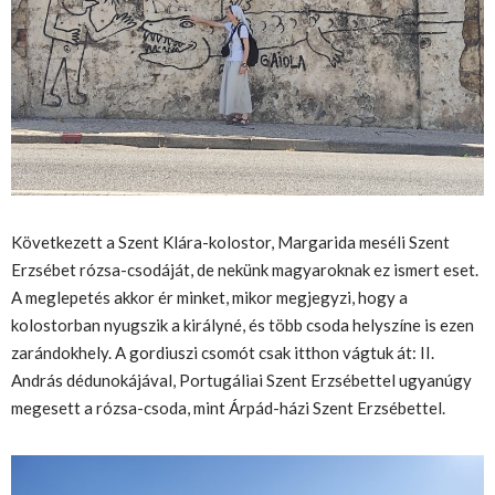
Következett a Szent Klára-kolostor, Margarida meséli Szent
Erzsébet rózsa-csodáját, de nekünk magyaroknak ez ismert eset.
A meglepetés akkor ér minket, mikor megjegyzi, hogy a
kolostorban nyugszik a királyné, és több csoda helyszíne is ezen
zarándokhely. A gordiuszi csomót csak itthon vágtuk át: II.
András dédunokájával, Portugáliai Szent Erzsébettel ugyanúgy
megesett a rózsa-csoda, mint Árpád-házi Szent Erzsébettel.