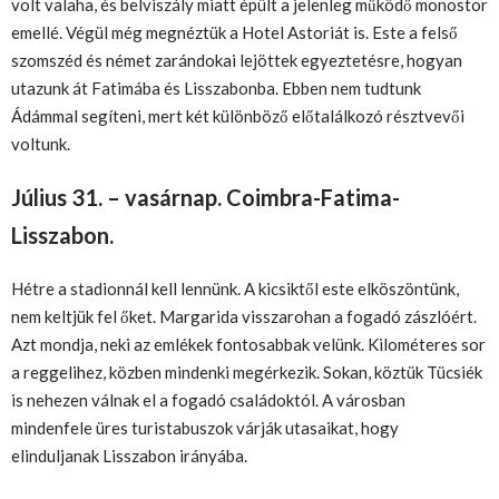
volt valaha, és belviszály miatt épült a jelenleg működő monostor
emellé. Végül még megnéztük a Hotel Astoriát is. Este a felső
szomszéd és német zarándokai lejöttek egyeztetésre, hogyan
utazunk át Fatimába és Lisszabonba. Ebben nem tudtunk
Ádámmal segíteni, mert két különböző előtalálkozó résztvevői
voltunk.
Július 31. – vasárnap. Coimbra-Fatima-
Lisszabon.
Hétre a stadionnál kell lennünk. A kicsiktől este elköszöntünk,
nem keltjük fel őket. Margarida visszarohan a fogadó zászlóért.
Azt mondja, neki az emlékek fontosabbak velünk. Kilométeres sor
a reggelihez, közben mindenki megérkezik. Sokan, köztük Tücsiék
is nehezen válnak el a fogadó családoktól. A városban
mindenfele üres turistabuszok várják utasaikat, hogy
elinduljanak Lisszabon irányába.