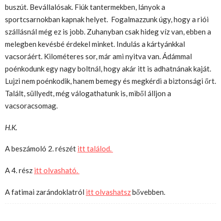
buszút. Bevállalósak. Fiúk tantermekben, lányok a
sportcsarnokban kapnak helyet. Fogalmazzunk úgy, hogy a riói
szállásnál még ez is jobb. Zuhanyban csak hideg víz van, ebben a
melegben kevésbé érdekel minket. Indulás a kártyánkkal
vacsoráért. Kilométeres sor, már ami nyitva van. Ádámmal
poénkodunk egy nagy boltnál, hogy akár itt is adhatnának kaját.
Lujzi nem poénkodik, hanem bemegy és megkérdi a biztonsági őrt.
Talált, süllyedt, még válogathatunk is, miből álljon a
vacsoracsomag.
H.K.
A beszámoló 2. részét
itt találod.
A 4. rész
itt olvasható.
A fatimai zarándoklatról
itt olvashatsz
bővebben.