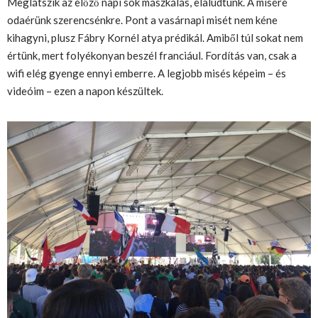
Meglátszik az előző napi sok mászkálás, elaludtunk. A misére
odaérünk szerencsénkre. Pont a vasárnapi misét nem kéne
kihagyni, plusz Fábry Kornél atya prédikál. Amiből túl sokat nem
értünk, mert folyékonyan beszél franciául. Fordítás van, csak a
wifi elég gyenge ennyi emberre. A legjobb misés képeim – és
videóim – ezen a napon készültek.