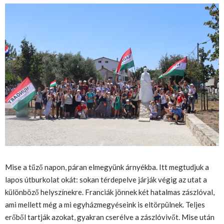
Mise a tűző napon, páran elmegyünk árnyékba. Itt megtudjuk a
lapos útburkolat okát: sokan térdepelve járják végig az utat a
különböző helyszínekre. Franciák jönnek két hatalmas zászlóval,
ami mellett még a mi egyházmegyéseink is eltörpülnek. Teljes
erőből tartják azokat, gyakran cserélve a zászlóvivőt. Mise után