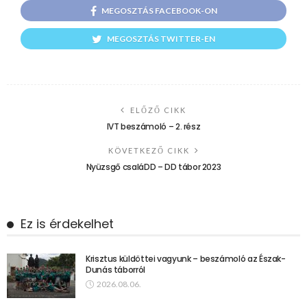
MEGOSZTÁS FACEBOOK-ON
MEGOSZTÁS TWITTER-EN
ELŐZŐ CIKK
IVT beszámoló – 2. rész
KÖVETKEZŐ CIKK
Nyüzsgő csaláDD – DD tábor 2023
Ez is érdekelhet
Krisztus küldöttei vagyunk – beszámoló az Észak-
Dunás táborról
2026.08.06.