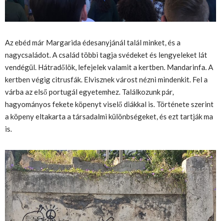
Az ebéd már Margarida édesanyjánál talál minket, és a
nagycsaládot. A család többi tagja svédeket és lengyeleket lát
vendégül. Hátradőlök, lefejelek valamit a kertben. Mandarinfa. A
kertben végig citrusfák. Elvisznek várost nézni mindenkit. Fel a
várba az első portugál egyetemhez. Találkozunk pár,
hagyományos fekete köpenyt viselő diákkal is. Története szerint
a köpeny eltakarta a társadalmi különbségeket, és ezt tartják ma
is.