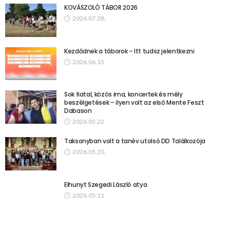
KOVÁSZOLÓ TÁBOR 2026
2026.07.28.
Kezdődnek a táborok – Itt tudsz jelentkezni
2026.06.15.
Sok fiatal, közös ima, koncertek és mély
beszélgetések – ilyen volt az első Mente Feszt
Dabason
2026.05.22.
Taksonyban volt a tanév utolsó DD Találkozója
2026.05.20.
Elhunyt Szegedi László atya
2026.05.11.