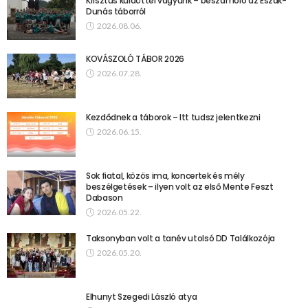
Krisztus küldöttei vagyunk – beszámoló az Észak-
Dunás táborról
2026.08.06.
KOVÁSZOLÓ TÁBOR 2026
2026.07.28.
Kezdődnek a táborok – Itt tudsz jelentkezni
2026.06.15.
Sok fiatal, közös ima, koncertek és mély
beszélgetések – ilyen volt az első Mente Feszt
Dabason
2026.05.22.
Taksonyban volt a tanév utolsó DD Találkozója
2026.05.20.
Elhunyt Szegedi László atya