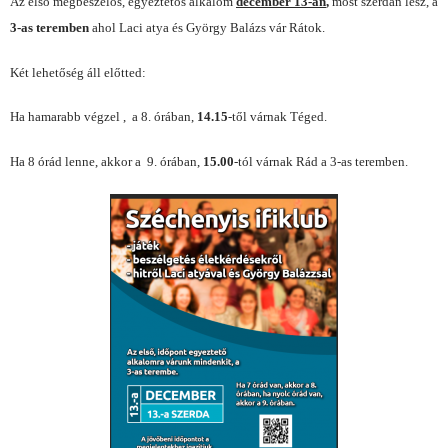
Az első megbeszélős, egyeztetős alkalom
december 13-án
,
most szerdán lesz, a
3-as teremben
ahol Laci atya és György Balázs vár Rátok.
Két lehetőség áll előtted:
Ha hamarabb végzel , a 8. órában,
14.15
-től várnak Téged.
Ha 8 órád lenne, akkor a 9. órában,
15.00
-tól várnak Rád a 3-as teremben.