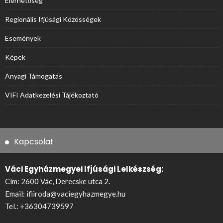
Elérhetőség
Regionális Ifjúsági Közösségek
Események
Képek
Anyagi Támogatás
VIFI Adatkezelési Tájékoztató
Kapcsolat
Váci Egyházmegyei Ifjúsági Lelkészség:
Cím: 2600 Vác, Derecske utca 2.
Email:
ifiiroda@vaciegyhazmegye.hu
Tel.:
+36304739597