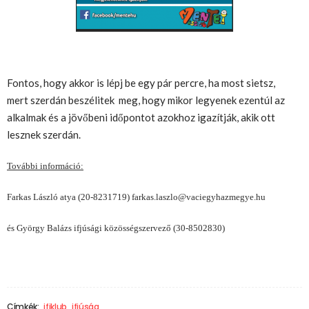
Fontos, hogy akkor is lépj be egy pár percre, ha most sietsz,
mert szerdán beszélitek meg, hogy mikor legyenek ezentúl az
alkalmak és a jövőbeni időpontot azokhoz igazítják, akik ott
lesznek szerdán.
További információ:
Farkas László atya (20-8231719) farkas.laszlo@vaciegyhazmegye.hu
és György Balázs ifjúsági közösségszervező (30-8502830)
Címkék:
ifiklub
ifjúság