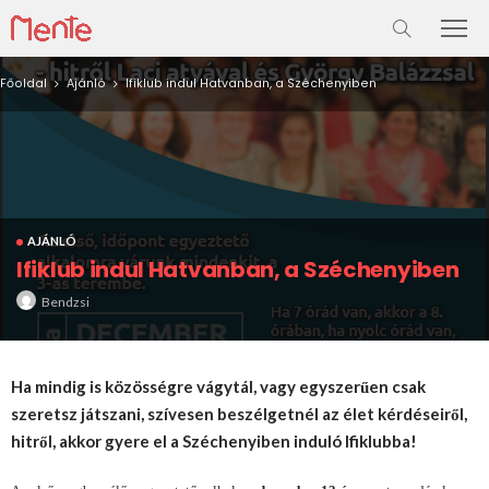
Főoldal
Ajánló
Ifiklub indul Hatvanban, a Széchenyiben
AJÁNLÓ
Ifiklub indul Hatvanban, a Széchenyiben
Bendzsi
Ha mindig is közösségre vágytál, vagy egyszerűen csak
szeretsz játszani, szívesen beszélgetnél az élet kérdéseiről,
hitről, akkor gyere el a Széchenyiben induló Ifiklubba!