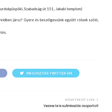
urdokpüspöki, Szabadság út 151., Jakabi templom)
veidben jársz? Gyere és beszélgessünk együtt rólunk szóló,
tés.
MEGOSZTÁS TWITTER-EN
KÖVETKEZŐ CIKK
Vezess te is sulimissziós csoportot!