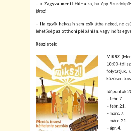
– a
Zagyva menti HúHa
-ra, ha épp Szurdokpü
jársz!
– Ha egyik helyszín sem esik útba neked, ne cs
lehetőség
az otthoni plébánián
, vagy indíts egy
Részletek:
MIKSZ
(Ment
18:00-tól sz
folytatjuk,
közösen tov
Időpontok 2
– febr. 7.
– febr. 21.
– márc. 7.
– márc. 21.
– ápr. 4.