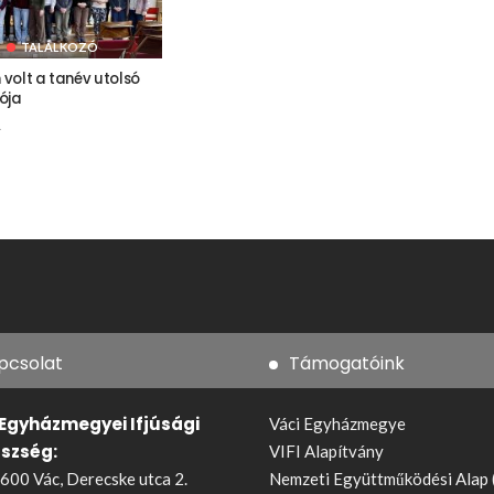
TALÁLKOZÓ
volt a tanév utolsó
ója
.
pcsolat
Támogatóink
 Egyházmegyei Ifjúsági
Váci Egyházmegye
észség:
VIFI Alapítvány
600 Vác, Derecske utca 2.
Nemzeti Együttműködési Alap