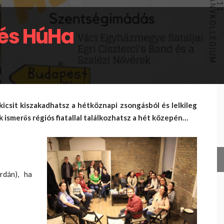
 és HúHa
kicsit kiszakadhatsz a hétköznapi zsongásból és lelkileg
k ismerős régiós fiatallal találkozhatsz a hét közepén…
rdán), ha