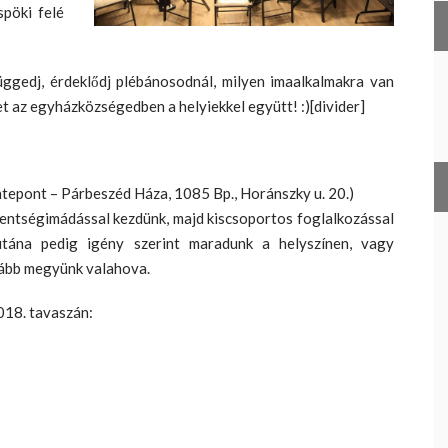
spöki felé
üggedj, érdeklődj plébánosodnál, milyen imaalkalmakra van
et az egyházközségedben a helyiekkel együtt! :)[divider]
epont – Párbeszéd Háza, 1085 Bp., Horánszky u. 20.)
entségimádással kezdünk, majd kiscsoportos foglalkozással
 utána pedig igény szerint maradunk a helyszínen, vagy
ább megyünk valahova.
018. tavaszán: