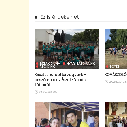
Ez is érdekelhet
ÉSZAK-DUNA
NYÁRI TÁBORAINK
RÉGIÓINK
EGYÉB
Krisztus küldöttei vagyunk –
KOVÁSZOLÓ 
beszámoló az Észak-Dunás
2026.07.28
táborról
2026.08.06.