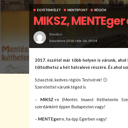
EGYETEMI ÉLET
MENTEPONT
RÉGIÓK
MIKSZ, MENTEger
Bendzsi
közzétéve
2018. febr. 06. 09:04
2017. őszétől már több helyen is várunk, ahol 
töltődhetsz a hét hátralevő részére. És ahol so
Sziasztok, kedves régiós Testvérek! 🙂
Szeretettel várunk téged is
–
MIKSZ
-re (Mentés Imaest Kéthetente Sze
szerdánként éppen Budapesten vagy!
–
MENTEger
re, ha épp Egerben vagy!