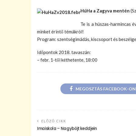
HúHa a Zagyva mentén
(Sz
Te is a húszas-harmincas é
minket érintő témákról!
Program: szentségimádás, kiscsoport és beszélge
Időpontok 2018. tavaszán:
– febr. 1-től kéthetente, 18:00
MEGOSZTÁS FACEBOOK-ON
ELŐZŐ CIKK
Imaiskola – Nagyböjt keddjein