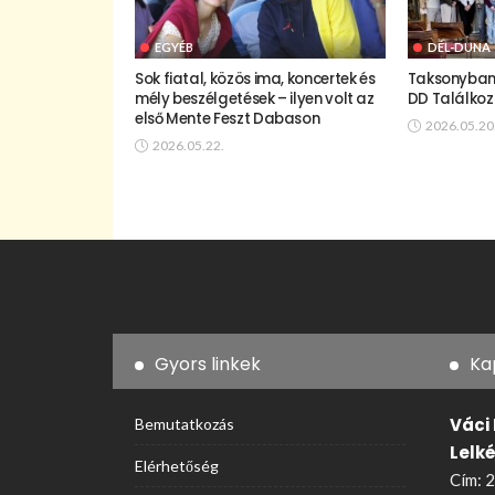
EGYÉB
DÉL-DUNA
Sok fiatal, közös ima, koncertek és
Taksonyban 
mély beszélgetések – ilyen volt az
DD Találkoz
első Mente Feszt Dabason
2026.05.20
2026.05.22.
Gyors linkek
Ka
Váci
Bemutatkozás
Lelk
Elérhetőség
Cím: 2