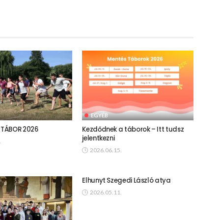
EGYÉB
TÁBOR 2026
Kezdődnek a táborok – Itt tudsz
jelentkezni
.
2026.06.15.
Elhunyt Szegedi László atya
2026.05.11.