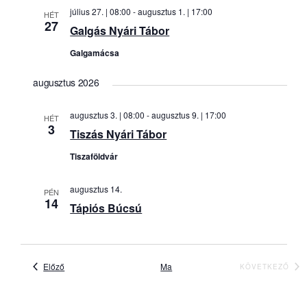
július 27. | 08:00
-
augusztus 1. | 17:00
HÉT
27
Galgás Nyári Tábor
Galgamácsa
augusztus 2026
augusztus 3. | 08:00
-
augusztus 9. | 17:00
HÉT
3
Tiszás Nyári Tábor
Tiszaföldvár
augusztus 14.
PÉN
14
Tápiós Búcsú
Események
Előző
Ma
KÖVETKEZŐ
ESEMÉNY