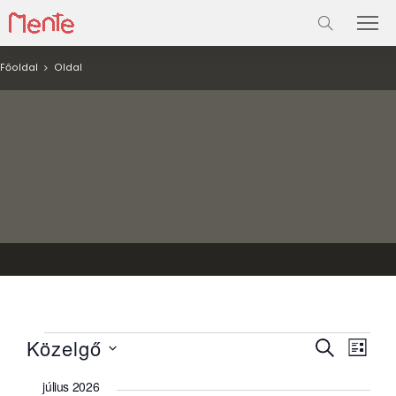
Főoldal
Oldal
Események
Esemé
Ese
Közelgő
KERESETT
LISTA
néze
KIFEJEZÉS
keresé
Dátum
navi
július 2026
kiválasztása.