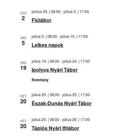
és
nézet
június 29. | 08:00
-
július 3. | 17:00
CSÜ
2
válasz
Fiútábor
július 5. | 08:00
-
július 10. | 17:00
VAS
5
Lelkes napok
július 19. | 08:00
-
július 24. | 17:00
VAS
19
Ipolyos Nyári Tábor
Romhány
július 20. | 08:00
-
július 25. | 17:00
HÉT
20
Észak-Dunás Nyári Tábor
július 20. | 08:00
-
július 26. | 17:00
HÉT
20
Tápiós Nyári Ifitábor