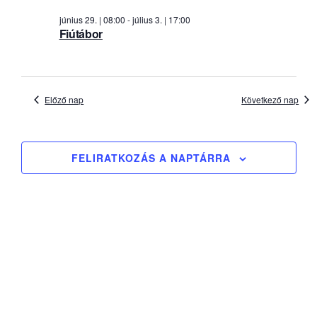
és
2026.
nézet
június 29. | 08:00
-
július 3. | 17:00
07.
Fiútábor
válasz
02.
Előző nap
Következő nap
FELIRATKOZÁS A NAPTÁRRA