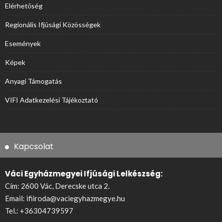
Elérhetőség
Regionális Ifjúsági Közösségek
Események
Képek
Anyagi Támogatás
VIFI Adatkezelési Tájékoztató
Kapcsolat
Váci Egyházmegyei Ifjúsági Lelkészség:
Cím: 2600 Vác, Derecske utca 2.
Email:
ifiiroda@vaciegyhazmegye.hu
Tel.:
+36304739597