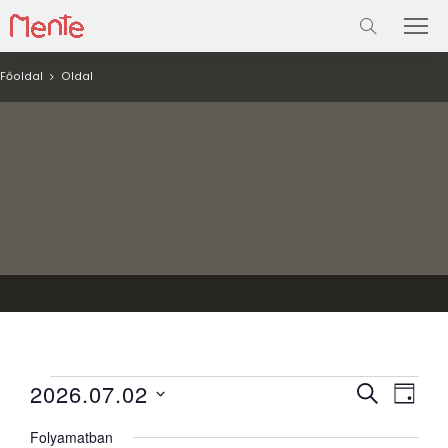
Főoldal
Oldal
Események
Esemé
Ese
2026.07.02
KERESETT
NAP
néze
KIFEJEZÉS
keresé
for
Dátum
navi
Folyamatban
kiválasztása.