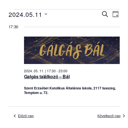
Események
Esemé
Ese
2024.05.11
KERESETT
NAP
néze
for
KIFEJEZÉS
keresé
Dátum
navi
17:30
2024.
és
kiválasztása.
05.
nézet
11.
válasz
2024. 05. 11. | 17:30
-
23:00
Galgás találkozó – Bál
Szent Erzsébet Katolikus Általános Iskola, 2117 Isaszeg,
Templom u. 72.
Előző nap
Következő nap