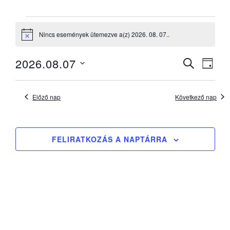
Események
for
Nincs események ütemezve a(z) 2026. 08. 07..
Notice
2026.
Esemé
Ese
2026.08.07
KERESETT
08.
NAP
néze
KIFEJEZÉS
keresé
Dátum
07.
navi
és
kiválasztása.
Előző nap
Következő nap
nézet
válasz
FELIRATKOZÁS A NAPTÁRRA