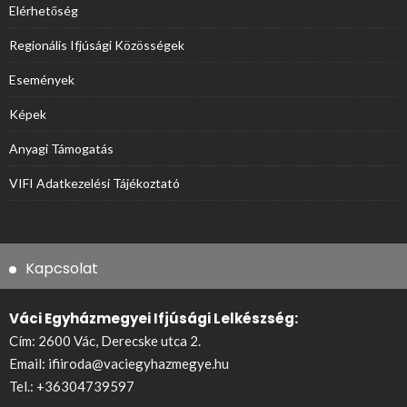
Elérhetőség
Regionális Ifjúsági Közösségek
Események
Képek
Anyagi Támogatás
VIFI Adatkezelési Tájékoztató
Kapcsolat
Váci Egyházmegyei Ifjúsági Lelkészség:
Cím: 2600 Vác, Derecske utca 2.
Email:
ifiiroda@vaciegyhazmegye.hu
Tel.:
+36304739597