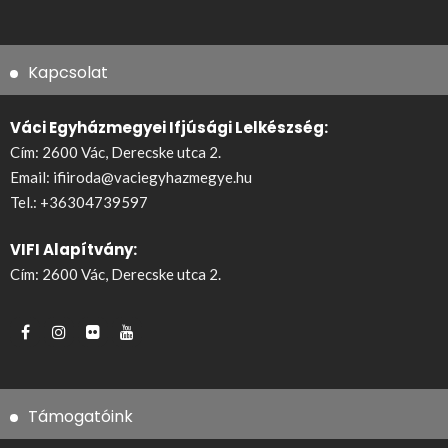
Kapcsolat
Váci Egyházmegyei Ifjúsági Lelkészség:
Cím: 2600 Vác, Derecske utca 2.
Email:
ifiiroda@vaciegyhazmegye.hu
Tel.:
+36304739597
VIFI Alapítvány:
Cím: 2600 Vác, Derecske utca 2.
Támogatóink