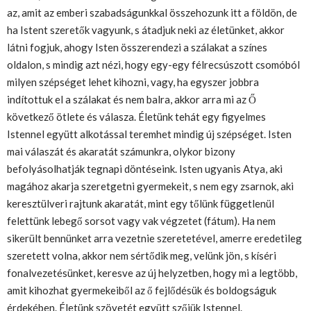
az, amit az emberi szabadságunkkal összehozunk itt a földön, de
ha Istent szeretők vagyunk, s átadjuk neki az életünket, akkor
látni fogjuk, ahogy Isten összerendezi a szálakat a színes
oldalon, s mindig azt nézi, hogy egy-egy félrecsúszott csomóból
milyen szépséget lehet kihozni, vagy, ha egyszer jobbra
indítottuk el a szálakat és nem balra, akkor arra mi az Ő
következő ötlete és válasza. Életünk tehát egy figyelmes
Istennel együtt alkotással teremhet mindig új szépséget. Isten
mai válaszát és akaratát számunkra, olykor bizony
befolyásolhatják tegnapi döntéseink. Isten ugyanis Atya, aki
magához akarja szeretgetni gyermekeit, s nem egy zsarnok, aki
keresztülveri rajtunk akaratát, mint egy tőlünk függetlenül
felettünk lebegő sorsot vagy vak végzetet (fátum). Ha nem
sikerült bennünket arra vezetnie szeretetével, amerre eredetileg
szeretett volna, akkor nem sértődik meg, velünk jön, s kíséri
fonalvezetésünket, keresve az új helyzetben, hogy mi a legtöbb,
amit kihozhat gyermekeiből az ő fejlődésük és boldogságuk
érdekében. Életünk szövetét együtt szőjük Istennel.