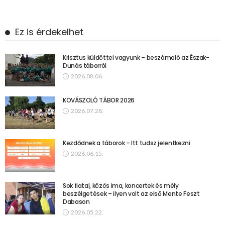
Ez is érdekelhet
Krisztus küldöttei vagyunk – beszámoló az Észak-
Dunás táborról
2026.08.06.
KOVÁSZOLÓ TÁBOR 2026
2026.07.28.
Kezdődnek a táborok – Itt tudsz jelentkezni
2026.06.15.
Sok fiatal, közös ima, koncertek és mély
beszélgetések – ilyen volt az első Mente Feszt
Dabason
2026.05.22.