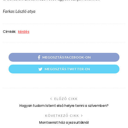
Farkas László atya
Címkék:
kérdés
MEGOSZTÁS FACEBOOK-ON
MEGOSZTÁS TWITTER-EN
ELŐZŐ CIKK
Hogyan tudom Istent első helyre tenni a szívemben?
KÖVETKEZŐ CIKK
Montserrat ház a jezsuitáknál