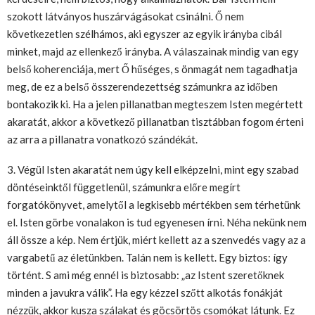
szokott látványos huszárvágásokat csinálni. Ő nem
következetlen szélhámos, aki egyszer az egyik irányba cibál
minket, majd az ellenkező irányba. A válaszainak mindig van egy
belső koherenciája, mert Ő hűséges, s önmagát nem tagadhatja
meg, de ez a belső összerendezettség számunkra az időben
bontakozik ki. Ha a jelen pillanatban megteszem Isten megértett
akaratát, akkor a következő pillanatban tisztábban fogom érteni
az arra a pillanatra vonatkozó szándékát.
3. Végül Isten akaratát nem úgy kell elképzelni, mint egy szabad
döntéseinktől függetlenül, számunkra előre megírt
forgatókönyvet, amelytől a legkisebb mértékben sem térhetünk
el. Isten görbe vonalakon is tud egyenesen írni. Néha nekünk nem
áll össze a kép. Nem értjük, miért kellett az a szenvedés vagy az a
vargabetű az életünkben. Talán nem is kellett. Egy biztos: így
történt. S ami még ennél is biztosabb: „az Istent szeretőknek
minden a javukra válik”. Ha egy kézzel szőtt alkotás fonákját
nézzük, akkor kusza szálakat és göcsörtös csomókat látunk. Ez