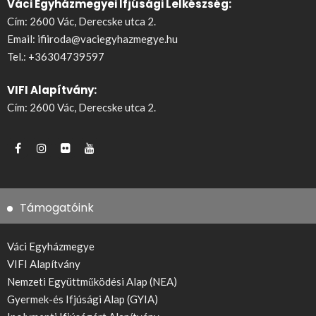
Váci Egyházmegyei Ifjúsági Lelkészség:
Cím: 2600 Vác, Derecske utca 2.
Email:
ifiiroda@vaciegyhazmegye.hu
Tel.:
+36304739597
VIFI Alapítvány:
Cím: 2600 Vác, Derecske utca 2.
Támogatóink
Váci Egyházmegye
VIFI Alapítvány
Nemzeti Együttműködési Alap (NEA)
Gyermek-és Ifjúsági Alap (GYIA)