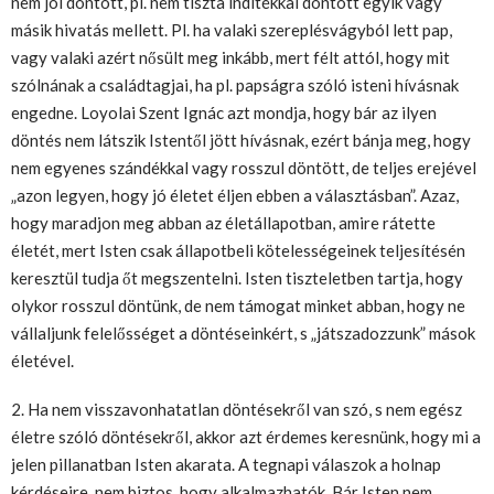
nem jól döntött, pl. nem tiszta indítékkal döntött egyik vagy
másik hivatás mellett. Pl. ha valaki szereplésvágyból lett pap,
vagy valaki azért nősült meg inkább, mert félt attól, hogy mit
szólnának a családtagjai, ha pl. papságra szóló isteni hívásnak
engedne. Loyolai Szent Ignác azt mondja, hogy bár az ilyen
döntés nem látszik Istentől jött hívásnak, ezért bánja meg, hogy
nem egyenes szándékkal vagy rosszul döntött, de teljes erejével
„azon legyen, hogy jó életet éljen ebben a választásban”. Azaz,
hogy maradjon meg abban az életállapotban, amire rátette
életét, mert Isten csak állapotbeli kötelességeinek teljesítésén
keresztül tudja őt megszentelni. Isten tiszteletben tartja, hogy
olykor rosszul döntünk, de nem támogat minket abban, hogy ne
vállaljunk felelősséget a döntéseinkért, s „játszadozzunk” mások
életével.
2. Ha nem visszavonhatatlan döntésekről van szó, s nem egész
életre szóló döntésekről, akkor azt érdemes keresnünk, hogy mi a
jelen pillanatban Isten akarata. A tegnapi válaszok a holnap
kérdéseire, nem biztos, hogy alkalmazhatók. Bár Isten nem