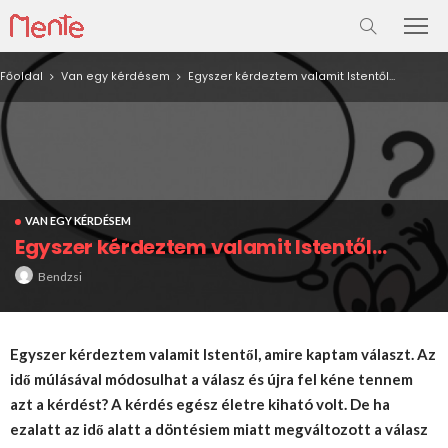
Főoldal
Van egy kérdésem
Egyszer kérdeztem valamit Istentől…
VAN EGY KÉRDÉSEM
Egyszer kérdeztem valamit Istentől…
Bendzsi
Egyszer kérdeztem valamit Istentől, amire kaptam választ. Az
idő múlásával módosulhat a válasz és újra fel kéne tennem
azt a kérdést? A kérdés egész életre kiható volt. De ha
ezalatt az idő alatt a döntésiem miatt megváltozott a válasz