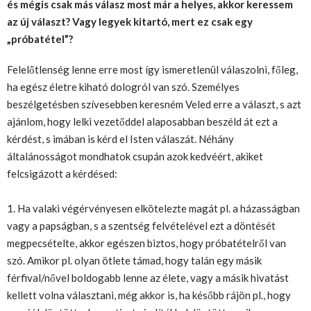
és mégis csak más válasz most már a helyes, akkor keressem
az új választ? Vagy legyek kitartó, mert ez csak egy
„próbatétel”?
Felelőtlenség lenne erre most így ismeretlenül válaszolni, főleg,
ha egész életre kiható dologról van szó. Személyes
beszélgetésben szívesebben keresném Veled erre a választ, s azt
ajánlom, hogy lelki vezetőddel alaposabban beszéld át ezt a
kérdést, s imában is kérd el Isten válaszát. Néhány
általánosságot mondhatok csupán azok kedvéért, akiket
felcsigázott a kérdésed:
1. Ha valaki végérvényesen elkötelezte magát pl. a házasságban
vagy a papságban, s a szentség felvételével ezt a döntését
megpecsételte, akkor egészen biztos, hogy próbatételről van
szó. Amikor pl. olyan ötlete támad, hogy talán egy másik
férfival/nővel boldogabb lenne az élete, vagy a másik hivatást
kellett volna választani, még akkor is, ha később rájön pl., hogy