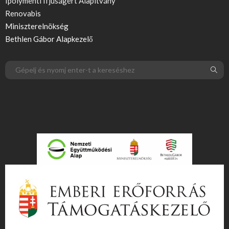
Ipolymenti Ifjúságért Alapítvány
Renovabis
Miniszterelnökség
Bethlen Gábor Alapkezelő