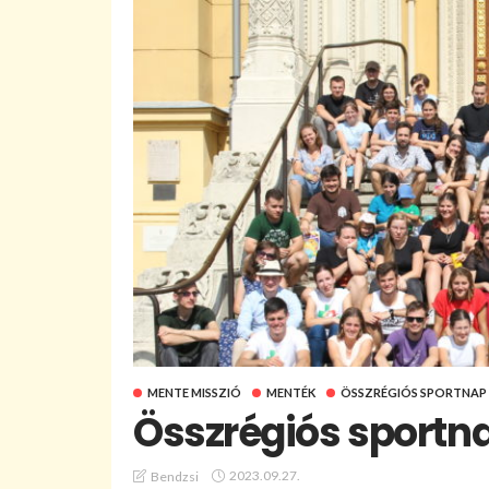
MENTE MISSZIÓ
MENTÉK
ÖSSZRÉGIÓS SPORTNAP
Összrégiós sportn
2023.09.27.
Bendzsi