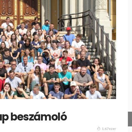
ap beszámoló
1.67ezer