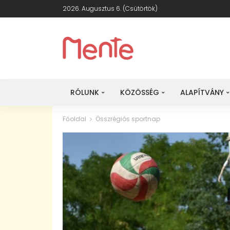
2026. Augusztus 6. (csütörtök)
RÓLUNK
KÖZÖSSÉG
ALAPÍTVÁNY
Főoldal
Összrégiós sportnap