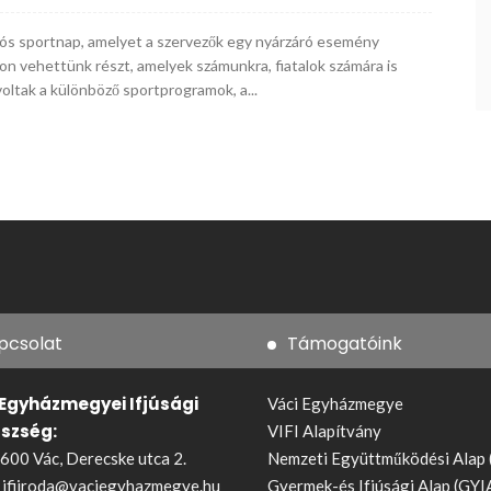
iós sportnap, amelyet a szervezők egy nyárzáró esemény
n vehettünk részt, amelyek számunkra, fiatalok számára is
oltak a különböző sportprogramok, a...
pcsolat
Támogatóink
 Egyházmegyei Ifjúsági
Váci Egyházmegye
észség:
VIFI Alapítvány
600 Vác, Derecske utca 2.
Nemzeti Együttműködési Alap
:
ifiiroda@vaciegyhazmegye.hu
Gyermek-és Ifjúsági Alap (GYI