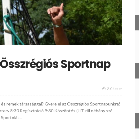
Összrégiós Sportnap
2.04ezer
al és remek társasággal? Gyere el az Összrégiós Sportnapunkra!
erv 8:30 Regisztráció 9:30 Köszöntés (JIT-ről néhány szó,
Sportolás...