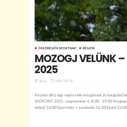
ÖSSZRÉGIÓS SPORTNAP
RÉGIÓK
MOZOGJ VELÜNK – 
2025
2025.08.02.
Anna
Készen állsz egy napra tele mozgással, jó hangulatt
IDŐPONT 2025. szeptember 6. 8:00 - 19:00 Programt
videó) 10:00 Sportolás + szurkolás 12:30 Ebéd 13:00 