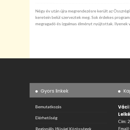
Négy év után újra megrendezésre került az Összrég
keretein belül szerveztek meg. Sok érdekes programo
megragadó és izgalmas élményt nyújtottak. Ilyenek v
Gyors linkek
Ka
Váci
Bemutatkozás
Lelk
Elérhetőség
Cím: 2
Email
Regionális Ifjúsági Közösségek