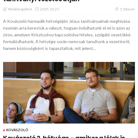
2025.10.27.
Winklergellert
1.58ezer
A Kovászoló harmadik hétvégéjén Jézus tanítványainak meghívása
nyomán arra kerestük a választ, hogyan indulhatunk el mi is azon az
úton, amelyen Krisztushoz kapcsolódva hiteles, szolgáló vezetőkké
formálódhatunk. A hétvége során nemcsak tanultunk a vezetésről,
hanem közösségként is tapasztaltuk, mit jelent...
KOVÁSZOLÓ