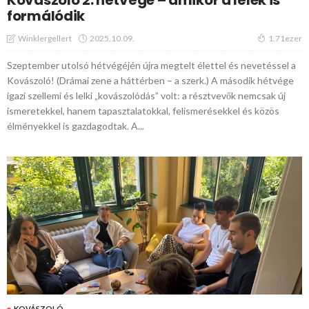
Kovászoló 2. hétvége – amikor a lélek is
formálódik
2025.10.09.
Winklergellert
1.71ezer
Szeptember utolsó hétvégéjén újra megtelt élettel és nevetéssel a
Kovászoló! (Drámai zene a háttérben – a szerk.) A második hétvége
igazi szellemi és lelki „kovászolódás” volt: a résztvevők nemcsak új
ismeretekkel, hanem tapasztalatokkal, felismerésekkel és közös
élményekkel is gazdagodtak. A...
KOVÁSZOLÓ