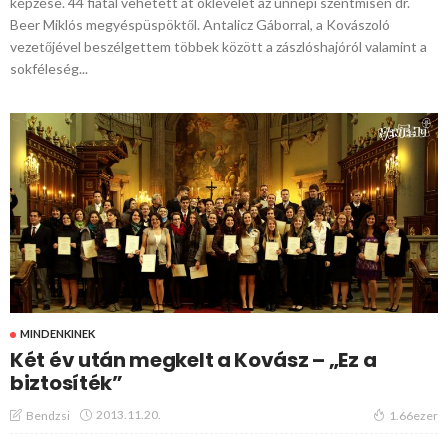
képzése. 44 fiatal vehetett át oklevelet az ünnepi szentmisén dr.
Beer Miklós megyéspüspöktől. Antalicz Gáborral, a Kovászoló
vezetőjével beszélgettem többek között a zászlóshajóról valamint a
sokféleség...
MINDENKINEK
Két év után megkelt a Kovász – „Ez a
biztosíték”
2013.11.20.
Bendzsi
1.66ezer