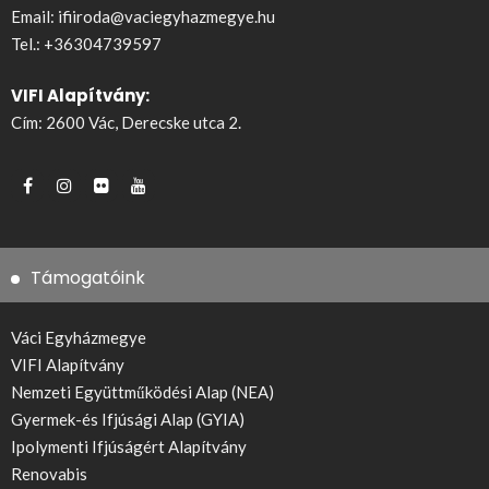
Email:
ifiiroda@vaciegyhazmegye.hu
Tel.:
+36304739597
VIFI Alapítvány:
Cím: 2600 Vác, Derecske utca 2.
Támogatóink
Váci Egyházmegye
VIFI Alapítvány
Nemzeti Együttműködési Alap (NEA)
Gyermek-és Ifjúsági Alap (GYIA)
Ipolymenti Ifjúságért Alapítvány
Renovabis