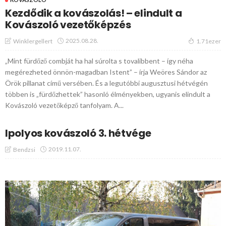
Kezdődik a kovászolás! – elindult a
Kovászoló vezetőképzés
2025.08.28.
Winklergellert
1.71ezer
„Mint fürdőző combját ha hal súrolta s tovalibbent – így néha
megérezheted önnön-magadban Istent” – írja Weöres Sándor az
Örök pillanat című versében. És a legutóbbi augusztusi hétvégén
többen is „fürdőzhettek” hasonló élményekben, ugyanis elindult a
Kovászoló vezetőképző tanfolyam. A...
Ipolyos kovászoló 3. hétvége
2019.11.07.
Bendzsi