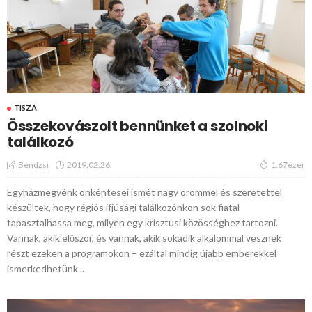
TISZA
Összekovászolt bennünket a szolnoki
találkozó
2019.02.26.
Bendzsi
1.67ezer
Egyházmegyénk önkéntesei ismét nagy örömmel és szeretettel
készültek, hogy régiós ifjúsági találkozónkon sok fiatal
tapasztalhassa meg, milyen egy krisztusi közösséghez tartozni.
Vannak, akik először, és vannak, akik sokadik alkalommal vesznek
részt ezeken a programokon – ezáltal mindig újabb emberekkel
ismerkedhetünk...