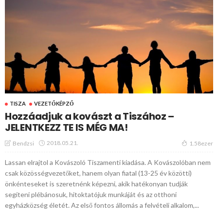
TISZA
VEZETŐKÉPZŐ
Hozzáadjuk a kovászt a Tiszához –
JELENTKEZZ TE IS MÉG MA!
2018.05.21.
Bendzsi
1.58ezer
Lassan elrajtol a Kovászoló Tiszamenti kiadása. A Kovászolóban nem
csak közösségvezetőket, hanem olyan fiatal (13-25 év közötti)
önkénteseket is szeretnénk képezni, akik hatékonyan tudják
segíteni plébánosuk, hitoktatójuk munkáját és az otthoni
egyházközség életét. Az első fontos állomás a felvételi alkalom,...