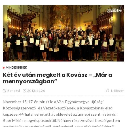
MINDENKINEK
Két év után megkelt a Kovász – „Már a
mennyországban”
2013.11.26.
Bendzsi
1.45ezer
November 15-17-én zárult le a Váci Egyházmegye Ifjúsági
Közösségszervező- és Vezetőképzőjének, a Kovászolónak első
képzése. 44 fiatal vehetett át oklevelet az ünnepi szentmisén dr.
Beer Miklós megyéspüspöktől. Néhány résztvevővel beszélgettem
vasárnapi kereszténységről, barátságról, személyiségfejlődésről.