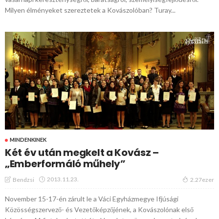
Milyen élményeket szereztetek a Kovászolóban? Turay...
MINDENKINEK
Két év után megkelt a Kovász –
„Emberformáló műhely”
2013.11.23.
Bendzsi
2.27ezer
November 15-17-én zárult le a Váci Egyházmegye Ifjúsági
Közösségszervező- és Vezetőképzőjének, a Kovászolónak első