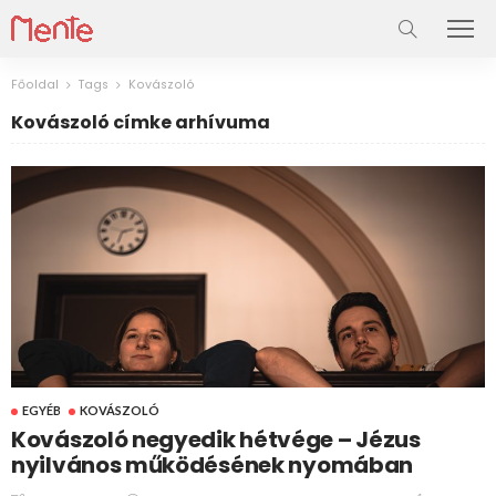
Főoldal
Tags
Kovászoló
Kovászoló címke arhívuma
EGYÉB
KOVÁSZOLÓ
Kovászoló negyedik hétvége – Jézus
nyilvános működésének nyomában