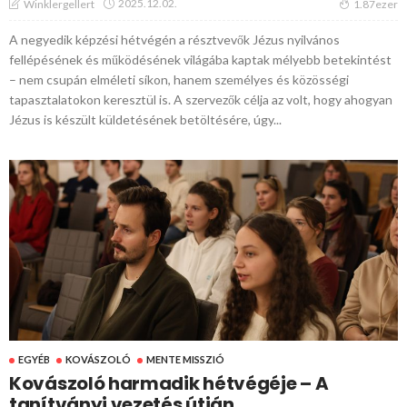
2025.12.02.
Winklergellert
1.87ezer
A negyedik képzési hétvégén a résztvevők Jézus nyilvános
fellépésének és működésének világába kaptak mélyebb betekintést
– nem csupán elméleti síkon, hanem személyes és közösségi
tapasztalatokon keresztül is. A szervezők célja az volt, hogy ahogyan
Jézus is készült küldetésének betöltésére, úgy...
EGYÉB
KOVÁSZOLÓ
MENTE MISSZIÓ
Kovászoló harmadik hétvégéje – A
tanítványi vezetés útján