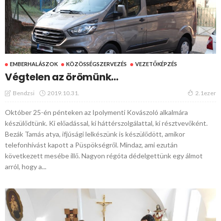
EMBERHALÁSZOK
KÖZÖSSÉGSZERVEZÉS
VEZETŐKÉPZÉS
Végtelen az örömünk…
2019.10.31.
Bendzsi
2.1ezer
Október 25-én pénteken az Ipolymenti Kovászoló alkalmára
készülődtünk. Ki előadással, ki háttérszolgálattal, ki résztvevőként.
Bezák Tamás atya, ifjúsági lelkészünk is készülődött, amikor
telefonhívást kapott a Püspökségről. Mindaz, ami ezután
következett mesébe illő. Nagyon régóta dédelgettünk egy álmot
arról, hogy a...