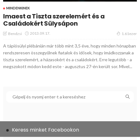
MINDENKINEK
Imaest a Tiszta szerelemért és a
Családokért Sülysápon
2013.09.17.
Bendzsi
1.61ezer
A tápiósülyi plébánián már több mint 3,5 éve, hogy minden hónapban
rendszeresen összegyűlnek fiatalok és idősek, hogy imádkozzanak a
tiszta szerelemért, a házasokért és a családokért. Erre legutóbb - a
megszokott módon kedd este - augusztus 27-én került sor. Mivel...
Keress minket Facebookon