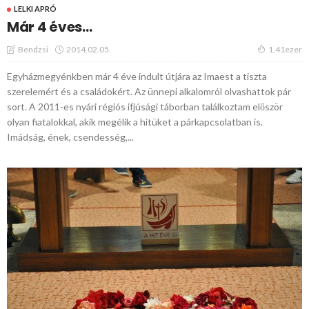
LELKI APRÓ
Már 4 éves…
2014.02.05.
Bendzsi
1.41ezer
Egyházmegyénkben már 4 éve indult útjára az Imaest a tiszta
szerelemért és a családokért. Az ünnepi alkalomról olvashattok pár
sort. A 2011-es nyári régiós ifjúsági táborban találkoztam először
olyan fiatalokkal, akik megélik a hitüket a párkapcsolatban is.
Imádság, ének, csendesség,...