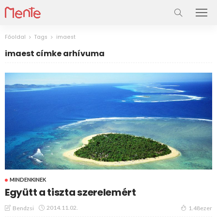
Főoldal
Tags
imaest
imaest címke arhívuma
MINDENKINEK
Együtt a tiszta szerelemért
2014.11.02.
Bendzsi
1.48ezer