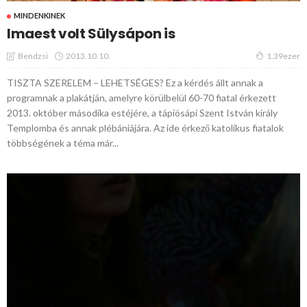
MINDENKINEK
Imaest volt Sülysápon is
2013.10.10.
Bendzsi
1.39ezer
TISZTA SZERELEM – LEHETSÉGES? Ez a kérdés állt annak a
programnak a plakátján, amelyre körülbelül 60-70 fiatal érkezett
2013. október másodika estéjére, a tápiósápi Szent István király
Templomba és annak plébániájára. Az ide érkező katolikus fiatalok
többségének a téma már...