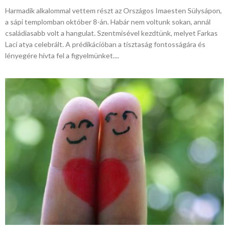
Harmadik alkalommal vettem részt az Országos Imaesten Sülysápon,
a sápi templomban október 8-án. Habár nem voltunk sokan, annál
családiasabb volt a hangulat. Szentmisével kezdtünk, melyet Farkas
Laci atya celebrált. A prédikációban a tisztaság fontosságára és
lényegére hívta fel a figyelmünket....