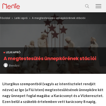
Főoldal
Lelki apró
A megtestesülés ünnepkörének stációi
LELKI APRÓ
A megtestesülés ünnepkörének stációi
Bendzsi
Liturgikus szempontból (vagyis az istentisztelet rendjét
nézve) az Ige (a Fiú Isten) megtestesülésének ünnepköre két
nagy ünnepet foglal magába: a Karácsonyt és a Vízkeresztet.
Ezen belül a szűkebb értelemben vett karácsony 8 napig,