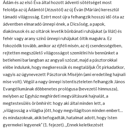
Ádám és az első Éva által hozott ádventi sötétséget most
feloldja az új Ádámtól (Jézustól) az új Éván (Márián) keresztül
támadó világosság. Ezért most újra felhangzik hosszú idő óta az
ádventben elmaradó ünnepi ének, a Dicsőség, a papok,
diakónusok és az oltárok levetik bűnbánati ruhájukat (a lilát) és
fehér vagy arany színű ünnepi ruhájukat öltik magukra. Ez
fokozódik tovább, amikor az éjféli misén, az éj csendességében,
rejtetten megszülető világosságot szemlélni hív bennünket a
betlehemi barlangban az angyali szózat, majd a pásztorokkal
elébe indulunk, hogy megkeressük és megtaláljuk Őt pirkadatkor,
vagyis az úgynevezett Pásztorok Miséjén (ami eredetileg hajnali
mise volt). Végül a nagy ünnepi istentiszteleten felhangzik János
Evangéliumának döbbenetes prológusa (bevezető himnusza),
melyben az Egyház meghirdeti megváltásunk hajnalát, a
megtestesülés örömhírét: hogy aki által minden lett, a
„világosság a világba jött, hogy megvilágítson minden embert…
és mindazoknak, akik befogadták, hatalmat adott, hogy Isten
gyermekei legyenek” (1. fejezet). „Ennek keletkezését