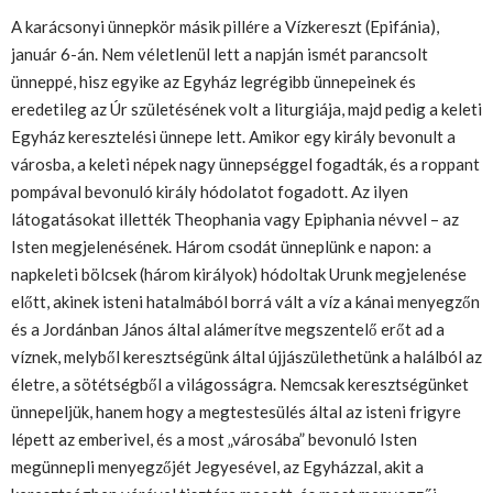
A karácsonyi ünnepkör másik pillére a Vízkereszt (Epifánia),
január 6-án. Nem véletlenül lett a napján ismét parancsolt
ünneppé, hisz egyike az Egyház legrégibb ünnepeinek és
eredetileg az Úr születésének volt a liturgiája, majd pedig a keleti
Egyház keresztelési ünnepe lett. Amikor egy király bevonult a
városba, a keleti népek nagy ünnepséggel fogadták, és a roppant
pompával bevonuló király hódolatot fogadott. Az ilyen
látogatásokat illették Theophania vagy Epiphania névvel – az
Isten megjelenésének. Három csodát ünneplünk e napon: a
napkeleti bölcsek (három királyok) hódoltak Urunk megjelenése
előtt, akinek isteni hatalmából borrá vált a víz a kánai menyegzőn
és a Jordánban János által alámerítve megszentelő erőt ad a
víznek, melyből keresztségünk által újjászülethetünk a halálból az
életre, a sötétségből a világosságra. Nemcsak keresztségünket
ünnepeljük, hanem hogy a megtestesülés által az isteni frigyre
lépett az emberivel, és a most „városába” bevonuló Isten
megünnepli menyegzőjét Jegyesével, az Egyházzal, akit a