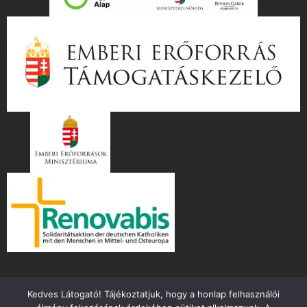
Kedves Látogató! Tájékoztatjuk, hogy a honlap felhasználói