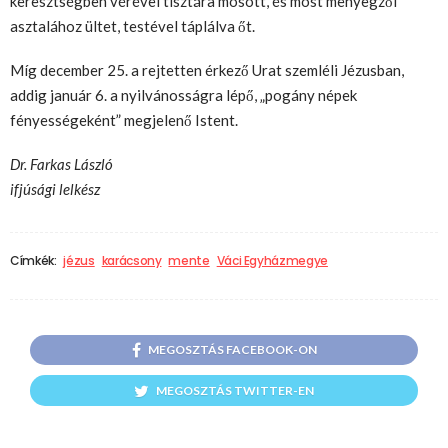
keresztségben vérével tisztára mosott, és most menyegzői
asztalához ültet, testével táplálva őt.
Míg december 25. a rejtetten érkező Urat szemléli Jézusban,
addig január 6. a nyilvánosságra lépő, „pogány népek
fényességeként” megjelenő Istent.
Dr. Farkas László
ifjúsági lelkész
Címkék:
jézus
karácsony
mente
Váci Egyházmegye
MEGOSZTÁS FACEBOOK-ON
MEGOSZTÁS TWITTER-EN