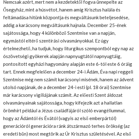
Nemcsak azért, mert nem a kezdetektől fogva ünnepelte az
Ősegyház, mint a húsvétot, hanem amíg Krisztus halála és
feltámadása hitünk központja és megváltásunk beteljesedése,
addig a karácsony megváltásunk hajnala. December 25-ének
sajátossága, hogy 4 különböző Szentmise van a napján,
egymástól eltérő szentírási olvasmányokkal. Ez úgy
értelmezhető, ha tudjuk, hogy liturgikus szempontból egy nap az
ószövetségi gyökerek alapján napnyugtától napnyugtáig,
pontosított egyházi hagyomány alapján este 6-tól este 6 óráig
tart. Ennek megfelelően a december 24-i Ádám, Éva napi reggeli
Szentmise még nem számít karácsonyi misének, hanem az ádvent
utolsó napjának, de a december 24-i esti (pl. 18 órai) Szentmise
már karácsony vigíliájának számít. Az előesti Szent áldozat
olvasmányainak sajátossága, hogy kifejezik azt a hallatlan
örömhírt például a Jézus családfájáról szóló evangéliummal,
hogy az Ádámtól és Évától (vagyis az első emberpártól)
generációról generációra ránk átszármazó terhes örökség (az
eredeti bűn) most megtörik az Úr Krisztus születésével. Az első