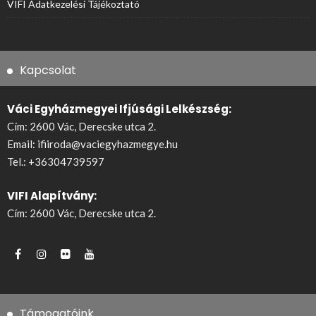
VIFI Adatkezelési Tájékoztató
Kapcsolat
Váci Egyházmegyei Ifjúsági Lelkészség:
Cím: 2600 Vác, Derecske utca 2.
Email:
ifiiroda@vaciegyhazmegye.hu
Tel.:
+36304739597
VIFI Alapítvány:
Cím: 2600 Vác, Derecske utca 2.
Támogatóink