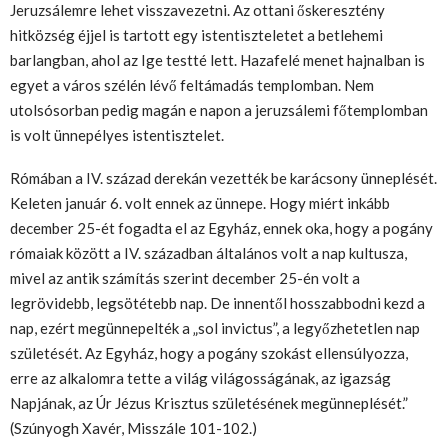
Jeruzsálemre lehet visszavezetni. Az ottani őskeresztény
hitközség éjjel is tartott egy istentiszteletet a betlehemi
barlangban, ahol az Ige testté lett. Hazafelé menet hajnalban is
egyet a város szélén lévő feltámadás templomban. Nem
utolsósorban pedig magán e napon a jeruzsálemi főtemplomban
is volt ünnepélyes istentisztelet.
Rómában a IV. század derekán vezették be karácsony ünneplését.
Keleten január 6. volt ennek az ünnepe. Hogy miért inkább
december 25-ét fogadta el az Egyház, ennek oka, hogy a pogány
rómaiak között a IV. században általános volt a nap kultusza,
mivel az antik számítás szerint december 25-én volt a
legrövidebb, legsötétebb nap. De innentől hosszabbodni kezd a
nap, ezért megünnepelték a „sol invictus”, a legyőzhetetlen nap
születését. Az Egyház, hogy a pogány szokást ellensúlyozza,
erre az alkalomra tette a világ világosságának, az igazság
Napjának, az Úr Jézus Krisztus születésének megünneplését.”
(Szúnyogh Xavér, Misszále 101-102.)