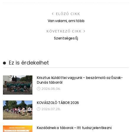
ELŐZŐ CIKK
Van valami, ami több
KÖVETKEZŐ CIKK
Szentséges Éj
Ez is érdekelhet
Krisztus küldöttei vagyunk – beszámoló az Észak-
Dunás táborról
2026.08.06.
KOVÁSZOLÓ TÁBOR 2026
2026.07.28.
Kezdődnek a táborok – Itt tudsz jelentkezni