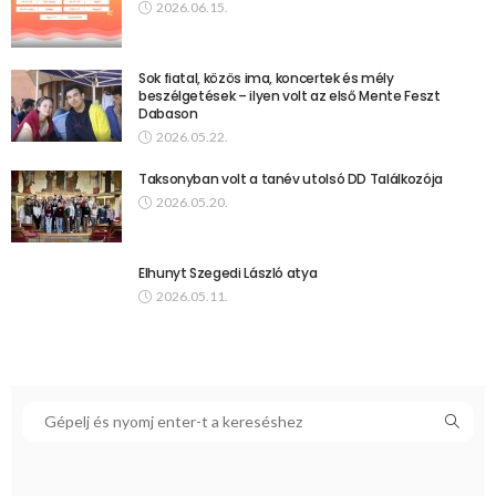
2026.06.15.
Sok fiatal, közös ima, koncertek és mély
beszélgetések – ilyen volt az első Mente Feszt
Dabason
2026.05.22.
Taksonyban volt a tanév utolsó DD Találkozója
2026.05.20.
Elhunyt Szegedi László atya
2026.05.11.