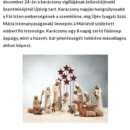
december 24-én a karácsony vigiliájának (előestéjének)
Szentmiséjétől Újévig tart. Karácsony napján hangsúlyosabb
a Fiú Isten emberségének a szemlélése, míg Újév (vagyis Szűz
Mária Istenanyaságának) ünnepén a Máriától született
emberi fiú istensége. Karácsony egy 8 napig tartó fűünnep
éppúgy, mint a húsvét, bár jelentőségét tekintve másodlagos
ahhoz képest.