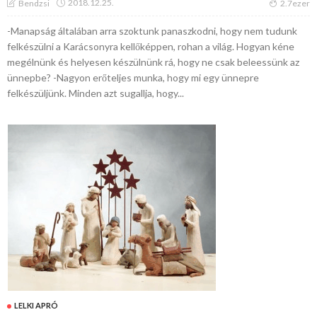
2018.12.25.
Bendzsi
2.7ezer
-Manapság általában arra szoktunk panaszkodni, hogy nem tudunk
felkészülni a Karácsonyra kellőképpen, rohan a világ. Hogyan kéne
megélnünk és helyesen készülnünk rá, hogy ne csak beleessünk az
ünnepbe? -Nagyon erőteljes munka, hogy mi egy ünnepre
felkészüljünk. Minden azt sugallja, hogy...
LELKI APRÓ