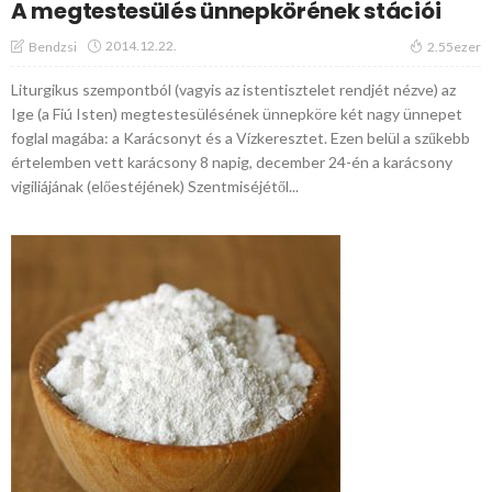
A megtestesülés ünnepkörének stációi
2014.12.22.
Bendzsi
2.55ezer
Liturgikus szempontból (vagyis az istentisztelet rendjét nézve) az
Ige (a Fiú Isten) megtestesülésének ünnepköre két nagy ünnepet
foglal magába: a Karácsonyt és a Vízkeresztet. Ezen belül a szűkebb
értelemben vett karácsony 8 napig, december 24-én a karácsony
vigiliájának (előestéjének) Szentmiséjétől...