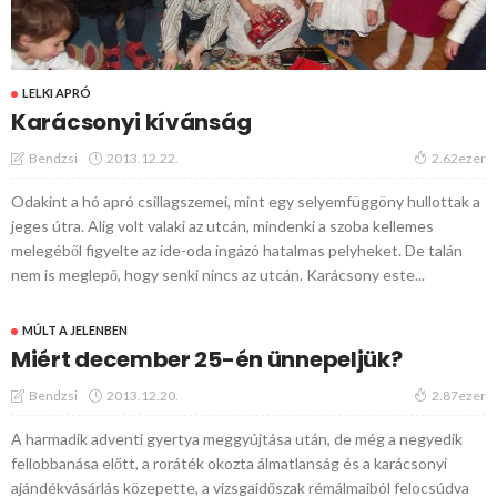
LELKI APRÓ
Karácsonyi kívánság
2013.12.22.
Bendzsi
2.62ezer
Odakint a hó apró csillagszemei, mint egy selyemfüggöny hullottak a
jeges útra. Alig volt valaki az utcán, mindenki a szoba kellemes
melegéből figyelte az ide-oda ingázó hatalmas pelyheket. De talán
nem is meglepő, hogy senki nincs az utcán. Karácsony este...
MÚLT A JELENBEN
Miért december 25-én ünnepeljük?
2013.12.20.
Bendzsi
2.87ezer
A harmadik adventi gyertya meggyújtása után, de még a negyedik
fellobbanása előtt, a roráték okozta álmatlanság és a karácsonyi
ajándékvásárlás közepette, a vizsgaidőszak rémálmaiból felocsúdva