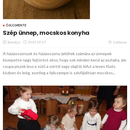
Ö.K.O.MENTE
Szép ünnep, mocskos konyha
2013.12.27.
Bendzsi
1.69ezer
A háziasszonyok és háziasszony-jelöltek számára az ünnepek
közepette nagy fejtörést okoz, hogy sok minden kerül az asztalra, ám
csupa piszok lesz a sütő a zsírtól vagy olajtól, kifut a leves főzés
közben és leég, esetleg a falicsempe is szívfájdítóan mocskos...