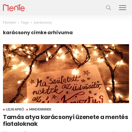
Főoldal
Tags
karácsony
karácsony címke arhívuma
LELKI APRÓ
MINDENKINEK
Tamás atya karácsonyi üzenete a mentés
fiataloknak