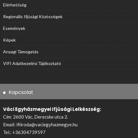
Elérhetőség
Regionális Ifjúsági Közösségek
Események
Képek
Anyagi Támogatás
VIFI Adatkezelési Tájékoztató
Kapcsolat
Váci Egyházmegyei Ifjúsági Lelkészség:
Cím: 2600 Vác, Derecske utca 2.
Email:
ifiiroda@vaciegyhazmegye.hu
Tel.:
+36304739597