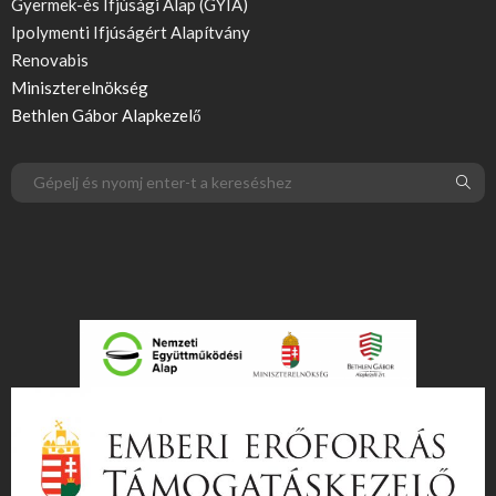
Gyermek-és Ifjúsági Alap (GYIA)
Ipolymenti Ifjúságért Alapítvány
Renovabis
Miniszterelnökség
Bethlen Gábor Alapkezelő