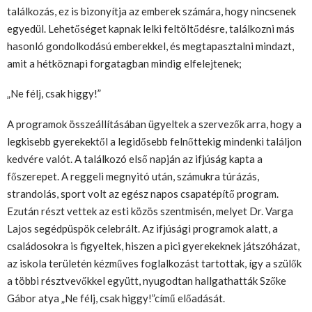
találkozás, ez is bizonyítja az emberek számára, hogy nincsenek
egyedül. Lehetőséget kapnak lelki feltöltődésre, találkozni más
hasonló gondolkodású emberekkel, és megtapasztalni mindazt,
amit a hétköznapi forgatagban mindig elfelejtenek;
„Ne félj, csak higgy!”
A programok összeállításában ügyeltek a szervezők arra, hogy a
legkisebb gyerekektől a legidősebb felnőttekig mindenki találjon
kedvére valót. A találkozó első napján az ifjúság kapta a
főszerepet. A reggeli megnyitó után, számukra túrázás,
strandolás, sport volt az egész napos csapatépítő program.
Ezután részt vettek az esti közös szentmisén, melyet Dr. Varga
Lajos segédpüspök celebrált. Az ifjúsági programok alatt, a
családosokra is figyeltek, hiszen a pici gyerekeknek játszóházat,
az iskola területén kézműves foglalkozást tartottak, így a szülők
a többi résztvevőkkel együtt, nyugodtan hallgathatták Szőke
Gábor atya „Ne félj, csak higgy!”című előadását.