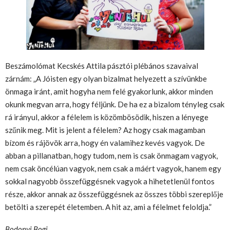
Beszámolómat Kecskés Attila pásztói plébános szavaival
zárnám: „A Jóisten egy olyan bizalmat helyezett a szívünkbe
önmaga iránt, amit hogyha nem felé gyakorlunk, akkor minden
okunk megvan arra, hogy féljünk. De ha ez a bizalom tényleg csak
rá irányul, akkor a félelem is közömbösödik, hiszen a lényege
szűnik meg. Mit is jelent a félelem? Az hogy csak magamban
bízom és rájövök arra, hogy én valamihez kevés vagyok. De
abban a pillanatban, hogy tudom, nem is csak önmagam vagyok,
nem csak öncélúan vagyok, nem csak a máért vagyok, hanem egy
sokkal nagyobb összefüggésnek vagyok a hihetetlenül fontos
része, akkor annak az összefüggésnek az összes többi szereplője
betölti a szerepét életemben. A hit az, ami a félelmet feloldja.”
Bodonyi Bogi