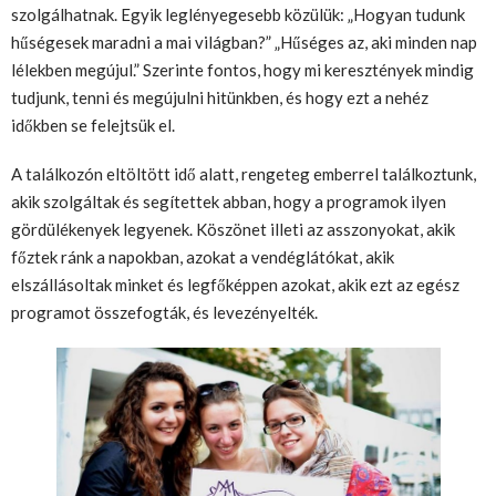
szolgálhatnak. Egyik leglényegesebb közülük: „Hogyan tudunk
hűségesek maradni a mai világban?” „Hűséges az, aki minden nap
lélekben megújul.” Szerinte fontos, hogy mi keresztények mindig
tudjunk, tenni és megújulni hitünkben, és hogy ezt a nehéz
időkben se felejtsük el.
A találkozón eltöltött idő alatt, rengeteg emberrel találkoztunk,
akik szolgáltak és segítettek abban, hogy a programok ilyen
gördülékenyek legyenek. Köszönet illeti az asszonyokat, akik
főztek ránk a napokban, azokat a vendéglátókat, akik
elszállásoltak minket és legfőképpen azokat, akik ezt az egész
programot összefogták, és levezényelték.