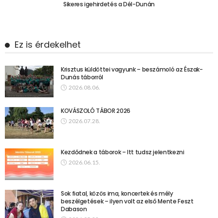
Sikeres igehirdetés a Dél-Dunán
Ez is érdekelhet
Krisztus küldöttei vagyunk – beszámoló az Észak-
Dunás táborról
2026.08.06.
KOVÁSZOLÓ TÁBOR 2026
2026.07.28.
Kezdődnek a táborok – Itt tudsz jelentkezni
2026.06.15.
Sok fiatal, közös ima, koncertek és mély
beszélgetések – ilyen volt az első Mente Feszt
Dabason