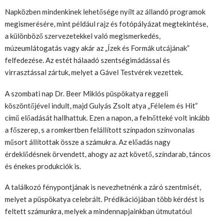
Napközben mindenkinek lehetősége nyílt az állandó programok
megismerésére, mint például rajz és fotópályázat megtekintése,
a különböző szervezetekkel való megismerkedés,
múzeumlátogatás vagy akár az „Ízek és Formák utcájának”
felfedezése. Az estét hálaadó szentségimádással és
virrasztással zártuk, melyet a Gável Testvérek vezettek.
A szombati nap Dr. Beer Miklós püspökatya reggeli
köszöntőjével indult, majd Gulyás Zsolt atya „Félelem és Hit”
című előadását hallhattuk. Ezen a napon, a felnőtteké volt inkább
a főszerep, s a romkertben felállított színpadon színvonalas
műsort állítottak össze a számukra. Az előadás nagy
érdeklődésnek örvendett, ahogy az azt követő, színdarab, táncos
és énekes produkciók is.
A találkozó fénypontjának is nevezhetnénk a záró szentmisét,
melyet a püspökatya celebrált. Prédikációjában több kérdést is
feltett számunkra, melyek a mindennapjainkban útmutatóul