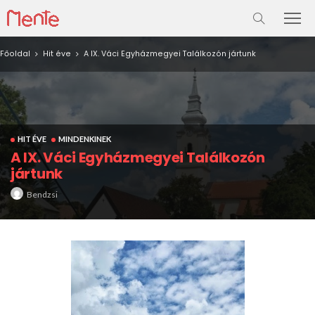
Főoldal
Hit éve
A IX. Váci Egyházmegyei Találkozón jártunk
HIT ÉVE
MINDENKINEK
A IX. Váci Egyházmegyei Találkozón
jártunk
Bendzsi