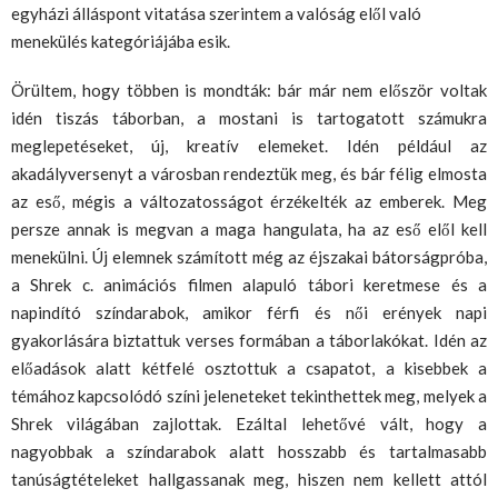
egyházi álláspont vitatása szerintem a valóság elől való
menekülés kategóriájába esik.
Örültem, hogy többen is mondták: bár már nem először voltak
idén tiszás táborban, a mostani is tartogatott számukra
meglepetéseket, új, kreatív elemeket. Idén például az
akadályversenyt a városban rendeztük meg, és bár félig elmosta
az eső, mégis a változatosságot érzékelték az emberek. Meg
persze annak is megvan a maga hangulata, ha az eső elől kell
menekülni. Új elemnek számított még az éjszakai bátorságpróba,
a Shrek c. animációs filmen alapuló tábori keretmese és a
napindító színdarabok, amikor férfi és női erények napi
gyakorlására biztattuk verses formában a táborlakókat. Idén az
előadások alatt kétfelé osztottuk a csapatot, a kisebbek a
témához kapcsolódó színi jeleneteket tekinthettek meg, melyek a
Shrek világában zajlottak. Ezáltal lehetővé vált, hogy a
nagyobbak a színdarabok alatt hosszabb és tartalmasabb
tanúságtételeket hallgassanak meg, hiszen nem kellett attól