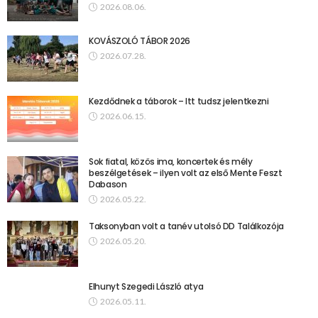
2026.08.06.
KOVÁSZOLÓ TÁBOR 2026
2026.07.28.
Kezdődnek a táborok – Itt tudsz jelentkezni
2026.06.15.
Sok fiatal, közös ima, koncertek és mély
beszélgetések – ilyen volt az első Mente Feszt
Dabason
2026.05.22.
Taksonyban volt a tanév utolsó DD Találkozója
2026.05.20.
Elhunyt Szegedi László atya
2026.05.11.