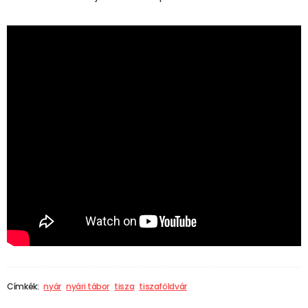
Címkék:
nyár
nyári tábor
tisza
tiszaföldvár