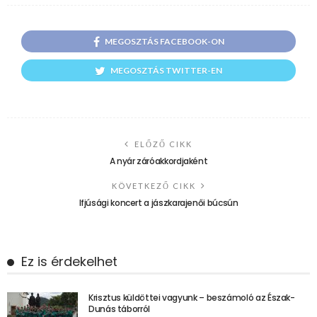
MEGOSZTÁS FACEBOOK-ON
MEGOSZTÁS TWITTER-EN
ELŐZŐ CIKK
A nyár záróakkordjaként
KÖVETKEZŐ CIKK
Ifjúsági koncert a jászkarajenői búcsún
Ez is érdekelhet
Krisztus küldöttei vagyunk – beszámoló az Észak-
Dunás táborról