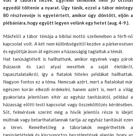
egyedül töltenie a nyarat. Úgy tűnik, ezzel a tábor mintegy
80 résztvevője is egyetértett, amikor úgy döntött, eljön a
plébániára, hogy együtt legyen velünk egy hetet (aug. 4-9.).
Másfelől a tábor témája a bibliai mottó szellemében a férfi-nő
kapcsolat volt. A két nem különbségeitől kezdve a párkeresésen
és együttjáráson át egészen a házasságig taglaltuk a témát.
Hat tanúságtételt is hallhattunk, amikor egyének vagy párok
(házasok és Laci atya) meséltek a saját életükről,
tapasztalataikról, így a fiatalok hiteles példákat hallhattak.
Nagyon fontos ez a téma. Nemcsak azért, mert a fiatalokat már
egészen korán elkezdi érdekelni, hanem azért is, mert a világ
gyakorlata jelentősen eltér az egyház tanításától, például a
házasság előtti testi kapcsolat vagy összeköltözés kérdésében.
Sőt, felmérések szerint még a hívők jelentős része is idejét
múltnak vagy betarthatatlannak tartja az egyház tanítását ezen
a téren. Remélhetőleg a táborlakók megérthették a
tanúságtételek és kiscsoportos beszélgetések alapján, hogy az