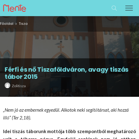
Főoldal
Tisza
Férfi és nő Tiszaföldváron, avagy tiszás
tábor 2015
Zolitisza
„Nem jó az embernek egyedül. Alkotok neki segítőtársat, aki hozzá
illő” (Ter 2,18).
Idei tiszás táborunk mottója több szempontból meghatározó
volt a táborra nézve. Egyfelől senkinek nem jó otthon