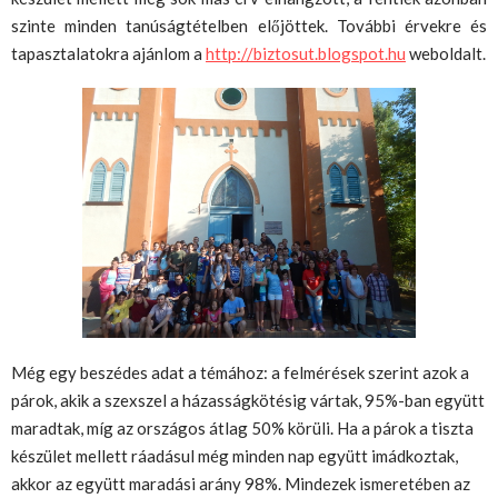
szinte minden tanúságtételben előjöttek. További érvekre és
tapasztalatokra ajánlom a
http://biztosut.blogspot.hu
weboldalt.
Még egy beszédes adat a témához: a felmérések szerint azok a
párok, akik a szexszel a házasságkötésig vártak, 95%-ban együtt
maradtak, míg az országos átlag 50% körüli. Ha a párok a tiszta
készület mellett ráadásul még minden nap együtt imádkoztak,
akkor az együtt maradási arány 98%. Mindezek ismeretében az