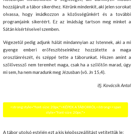
hozzájárult a tábor sikeréhez. Kérünk mindenkit, aki jelen sorokat
olvassa, hogy imádkozzon a közösségünkért és a további
programjaink sikeréért. Ez az imádság tartson meg minket a
Sátán kísértéseivel szemben.
Végezetül pedig adjunk hálát mindannyian az Istennek, aki a mi
gyenge emberi erőfeszítéseinkhez hozzátette a maga
oroszlánrészét, és széppé tette a táborunkat. Hiszen amint a
szőlővessző nem teremhet maga, csak ha a szőlőtőn marad, úgy
mi sem, ha nem maradunk meg Jézusban (vö. Jn 15,4).
ifj. Kovácsik Antal
<strong style="font-size: 20px;">KÉPEK A TÁBORRÓL</strong><span
style="font-size: 20px;">
A tábor utolsó estéjén ezt a kis képösszeállítást vetítettük le: