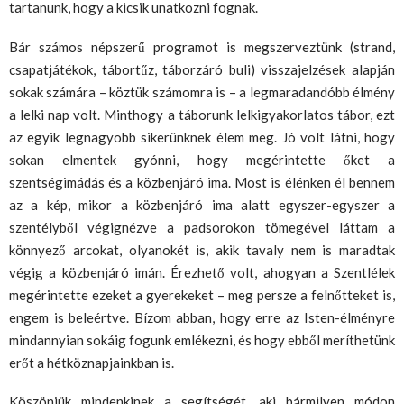
tartanunk, hogy a kicsik unatkozni fognak.
Bár számos népszerű programot is megszerveztünk (strand,
csapatjátékok, tábortűz, táborzáró buli) visszajelzések alapján
sokak számára – köztük számomra is – a legmaradandóbb élmény
a lelki nap volt. Minthogy a táborunk lelkigyakorlatos tábor, ezt
az egyik legnagyobb sikerünknek élem meg. Jó volt látni, hogy
sokan elmentek gyónni, hogy megérintette őket a
szentségimádás és a közbenjáró ima. Most is élénken él bennem
az a kép, mikor a közbenjáró ima alatt egyszer-egyszer a
szentélyből végignézve a padsorokon tömegével láttam a
könnyező arcokat, olyanokét is, akik tavaly nem is maradtak
végig a közbenjáró imán. Érezhető volt, ahogyan a Szentlélek
megérintette ezeket a gyerekeket – meg persze a felnőtteket is,
engem is beleértve. Bízom abban, hogy erre az Isten-élményre
mindannyian sokáig fogunk emlékezni, és hogy ebből meríthetünk
erőt a hétköznapjainkban is.
Köszönjük mindenkinek a segítségét, aki bármilyen módon