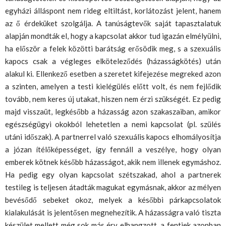
egyházi álláspont nem rideg eltiltást, korlátozást jelent, hanem
az ő érdeküket szolgálja. A tanúságtevők saját tapasztalatuk
alapján mondták el, hogy a kapcsolat akkor tud igazán elmélyülni,
ha először a felek közötti barátság erősödik meg, s a szexuális
kapocs csak a végleges elköteleződés (házasságkötés) után
alakul ki. Ellenkező esetben a szeretet kifejezése megreked azon
a szinten, amelyen a testi kielégülés előtt volt, és nem fejlődik
tovább, nem keres új utakat, hiszen nem érzi szükségét. Ez pedig
majd visszaüt, legkésőbb a házasság azon szakaszaiban, amikor
egészségügyi okokból lehetetlen a nemi kapcsolat (pl. szülés
utáni időszak). A partnerrel való szexuális kapocs elhomályosítja
a józan ítélőképességet, így fennáll a veszélye, hogy olyan
emberek kötnek később házasságot, akik nem illenek egymáshoz.
Ha pedig egy olyan kapcsolat szétszakad, ahol a partnerek
testileg is teljesen átadták magukat egymásnak, akkor az mélyen
bevésődő sebeket okoz, melyek a későbbi párkapcsolatok
kialakulását is jelentősen megnehezítik. A házasságra való tiszta
készület mellett még sok más érv elhangzott, a fentiek azonban