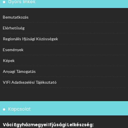
Gyors linkek
Bemutatkozás
Elérhetőség
Regionális Ifjúsági Közösségek
Események
Képek
Anyagi Támogatás
VIFI Adatkezelési Tájékoztató
Kapcsolat
Váci Egyházmegyei Ifjúsági Lelkészség: