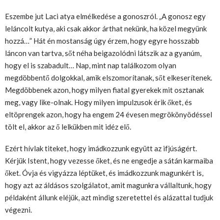
Eszembe jut Laci atya elmélkedése a gonoszról. „A gonosz egy
leláncolt kutya, aki csak akkor árthat nekünk, ha közel megyünk
hozzá…” Hát én mostanság úgy érzem, hogy egyre hosszabb
láncon van tartva, sőt néha beigazolódni látszik az a gyanúm,
hogy el is szabadult… Nap, mint nap találkozom olyan
megdöbbentő dolgokkal, amik elszomorítanak, sőt elkeserítenek.
Megdöbbenek azon, hogy milyen fiatal gyerekek mit osztanak
meg, vagy like-olnak. Hogy milyen impulzusok érik őket, és
eltöprengek azon, hogy ha engem 24 évesen megrökönyödéssel
tölt el, akkor az ő lelkükben mit idéz elő.
Ezért hívlak titeket, hogy imádkozzunk együtt az ifjúságért.
Kérjük Istent, hogy vezesse őket, és ne engedje a sátán karmaiba
őket. Óvja és vigyázza léptüket, és imádkozzunk magunkért is,
hogy azt az áldásos szolgálatot, amit magunkra vállaltunk, hogy
példaként állunk eléjük, azt mindig szeretettel és alázattal tudjuk
végezni.