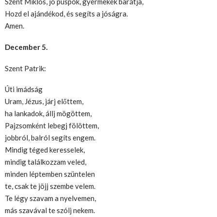
Szent Miklós, jó püspök, gyermekek barátja,
Hozd el ajándékod, és segíts a jóságra.
Amen.
December 5.
Szent Patrik:
Úti imádság
Uram, Jézus, járj előttem,
ha lankadok, állj mögöttem,
Pajzsomként lebegj fölöttem,
jobbról, balról segíts engem.
Mindig téged keresselek,
mindig találkozzam veled,
minden léptemben szüntelen
te, csak te jöjj szembe velem.
Te légy szavam a nyelvemen,
más szavával te szólj nekem.