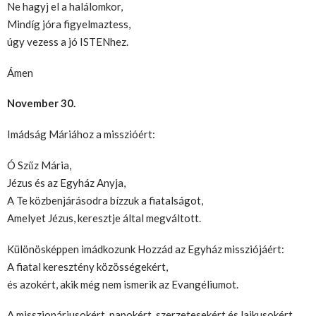
Ne hagyj el a halálomkor,
Mindíg jóra figyelmaztess,
úgy vezess a jó ISTENhez.
Ámen
November 30.
Imádság Máriához a misszióért:
Ó Szűz Mária,
Jézus és az Egyház Anyja,
A Te közbenjárásodra bízzuk a fiatalságot,
Amelyet Jézus, keresztje által megváltott.
Különösképpen imádkozunk Hozzád az Egyház missziójáért:
A fiatal keresztény közösségekért,
és azokért, akik még nem ismerik az Evangéliumot.
A misszionáriusokért, papokért, szerzetesekért és laikusokért.