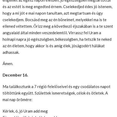
és az estét is meg engedted érnem. Cselekedjed édes jó istenem,
hogy a mi jót e mai napon tanultam, azt megtartsam és úgy
cselekedjem. Bocsásd meg az én bűneimet, melyekkel ma is te
ellened vétettem. Őrizz meg a következő éjszakában is a te szent
angyalaid által minden veszedelemtől. Virrassz fel Uram a
holnapi napra jó egészségben, békességben, ha tetszik te neked
az én életem, hogy akkor is és amíg élek, jóságodért hálákat
adhassak.
Ámen.
December 16.
Ma találkoztunk a 7 régió felelőseivel és egy csodálatos napot
töltöttünk együtt. Születtek ismeretségek, célok és ötletek. A
mai nap örömére:
Kérlek, ó, jó Uram add meg