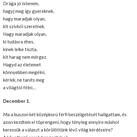
‎Drága jó istenem,
hagyj meg így gyereknek,
hagy maradjak olyan,
kit szívből szeretnek.
Hagy maradjak olyan,
ki tudásra éhes,
kinek lelke tiszta,
kit harag nem mérgez.
Hagyd az életemet
könnyebben megélni,
kérlek, ne taníts meg
a világtól félni…
December 1.
Ma a buszon két középkorú férfi beszélgetését hallgattam, és
azon kezdtem el töprengeni, hogy tényleg ennyire máshol
keressük a választ a körülöttünk lévő világ kérdéseire?