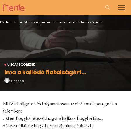
Főoldal
Ipoly
Uncategorized
Ima a kallódó fiatalságért…
UNCATEGORIZED
Ima a kallódó fiatalságért…
Bendzsi
MHV-t hallgatok és folyamatosan az első sorok peregnek a
fejemben:
„Isten, hogyha létezel, hogyha hallasz, hogyha látsz,
válasz nélkül ne hagyd ezt a fájdalmas fohászt!