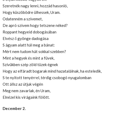
Szeretnék nagy lenni, hozzád hasonló,
Hogy küszöbödre ülhessek, Uram.
Odatenném a szívemet,
De apró szívem hogy tetszene néked?
Roppant hegyeid dobogásában
Elvész ő gyönge dadogása
S ágyam alatt hál meg a bánat:
Mért nem tudom hát sokkal szebben?
Mint a hegyek és mint a füvek,
Szívükben szép zöld tüzek égnek
Hogy az elfáradt bogarak mind hazatalálnak, ha esteledik,
S te nyitott tenyérrel, térdig csobogó nyugalomban
Ott állsz az útjuk végén
Meg nem zavarlak, én Uram,
Elnézel kis virágaink fölött.
December 2.