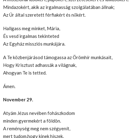
Mindazokért, akik az irgalmasság szolgálatában állnak;
Az Úr által szeretett férfiakért és nőkért.
Hallgass meg minket, Mária,
És vesd irgalmas tekinteted
Az Egyház missziós munkájára.
A Te közbenjárásod támogassa az Örömhír munkásait,
Hogy Krisztust adhassák a világnak,
Ahogyan Te is tetted.
Ámen.
November 29.
Atyám Jézus nevében fohászkodom
minden gyermekért a földön.
A reménység meg nem szégyenít,
mert tudom,hogy kinek hiszek,