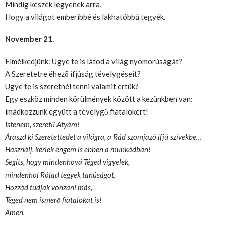
Mindig készek legyenek arra,
Hogy a világot emberibbé és lakhatóbbá tegyék.
November 21.
Elmélkedjünk: Ugye te is látod a világ nyomorúságát?
A Szeretetre éhező ifjúság tévelygéseit?
Ugye te is szeretnél tenni valamit értük?
Egy eszköz minden körülmények között a kezünkben van:
imádkozzunk együtt a tévelygő fiatalokért!
Istenem, szerető Atyám!
Áraszd ki Szeretettedet a világra, a Rád szomjazó ifjú szívekbe…
Használj, kérlek engem is ebben a munkádban!
Segíts, hogy mindenhová Téged vigyelek,
mindenhol Rólad tegyek tanúságot,
Hozzád tudjak vonzani más,
Téged nem ismerő fiatalokat is!
Amen.