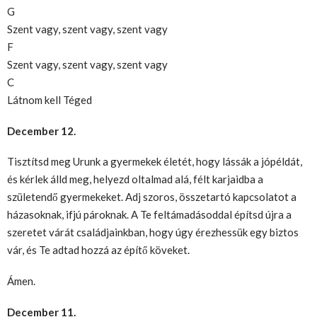
G
Szent vagy, szent vagy, szent vagy
F
Szent vagy, szent vagy, szent vagy
C
Látnom kell Téged
December 12.
Tisztítsd meg Urunk a gyermekek életét, hogy lássák a jópéldát,
és kérlek álld meg, helyezd oltalmad alá, félt karjaidba a
születendő gyermekeket. Adj szoros, összetartó kapcsolatot a
házasoknak, ifjú pároknak. A Te feltámadásoddal építsd újra a
szeretet várát családjainkban, hogy úgy érezhessük egy biztos
vár, és Te adtad hozzá az építő köveket.
Ámen.
December 11.