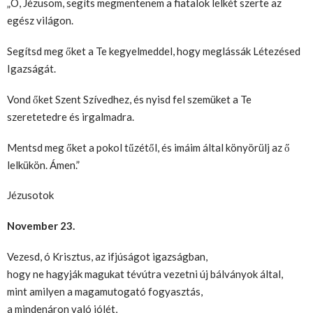
„Ó, Jézusom, segíts megmentenem a fiatalok lelkét szerte az
egész világon.
Segítsd meg őket a Te kegyelmeddel, hogy meglássák Létezésed
Igazságát.
Vond őket Szent Szívedhez, és nyisd fel szemüket a Te
szeretetedre és irgalmadra.
Mentsd meg őket a pokol tűzétől, és imáim által könyörülj az ő
lelkükön. Ámen.”
Jézusotok
November 23.
Vezesd, ó Krisztus, az ifjúságot igazságban,
hogy ne hagyják magukat tévútra vezetni új bálványok által,
mint amilyen a magamutogató fogyasztás,
a mindenáron való jólét,