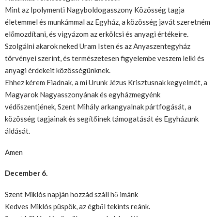
Mint az Ipolymenti Nagyboldogasszony Közösség tagja
életemmel és munkámmal az Egyház, a közösség javát szeretném
előmozdítani, és vigyázom az erkölcsi és anyagi értékeire.
Szolgálni akarok neked Uram Isten és az Anyaszentegyház
törvényei szerint, és természetesen figyelembe veszem lelki és
anyagi érdekeit közösségünknek.
Ehhez kérem Fiadnak, a mi Urunk Jézus Krisztusnak kegyelmét, a
Magyarok Nagyasszonyának és egyházmegyénk
védőszentjének, Szent Mihály arkangyalnak pártfogását, a
közösség tagjainak és segítőinek támogatását és Egyházunk
áldását.
Amen
December 6.
Szent Miklós napján hozzád száll hő imánk
Kedves Miklós püspök, az égből tekints reánk.