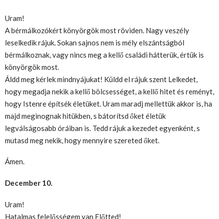
Uram!
A bérmálkozókért könyörgök most röviden. Nagy veszély
leselkedik rájuk. Sokan sajnos nem is mély elszántságból
bérmálkoznak, vagy nincs meg a kellő családi hátterük, értük is
könyörgök most.
Áldd meg kérlek mindnyájukat! Küldd el rájuk szent Lelkedet,
hogy megadja nekik a kellő bölcsességet, a kellő hitet és reményt,
hogy Istenre építsék életüket. Uram maradj mellettük akkor is, ha
majd meginognak hitükben, s bátorítsd őket életük
legválságosabb óráiban is. Tedd rájuk a kezedet egyenként, s
mutasd meg nekik, hogy mennyire szereted őket.
Ámen.
December 10.
Uram!
Hatalmas felelősségem van Előtted!