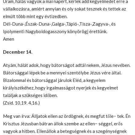
Uram, hálás vagyok a mai napért, kérlek add kegyelmedet erre a
vállalkozásra, amiért annyian és oly sokat tesznek és tettek az
elmúlt több mint egy évtizedben.
Dél-Duna-,Észak-Duna-,Galga-,Tápió-,Tisza-,Zagyva-, és
Ipolymenti Nagyboldogasszony könyörögj érettünk.
Amen
December 14.
Atyám, hálát adok, hogy bátorságot adtál nekem, Jézus nevében.
Bátorsággal lépek be a mennyei szentélybe Jézus vére által.
Bizalommal és bátorsággal járulok Eléd, a kegyelem
királyiszékéhez, hogy irgalmasságot nyerjek és kegyelmet
találjak a szükséges időben.
(Zsid. 10,19. 4,16.)
Meg van írva: Álljatok ellen az ördögnek, és megfut tőle− tek. Én
Krisztus Jézusban bátran állok szembe az ellen− séggel, erős
vagyok a hitben. Ellenállok a betegségnek és a szegénységnek