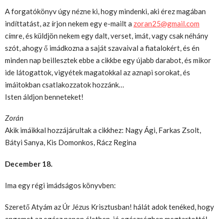
A forgatókönyv úgy nézne ki, hogy mindenki, aki érez magában
indíttatást, az írjon nekem egy e-mailt a
zoran25@gmail.com
címre, és küldjön nekem egy dalt, verset, imát, vagy csak néhány
szót, ahogy ő imádkozna a saját szavaival a fiatalokért, és én
minden nap beillesztek ebbe a cikkbe egy újabb darabot, és mikor
ide látogattok, vigyétek magatokkal az aznapi sorokat, és
imáitokban csatlakozzatok hozzánk…
Isten áldjon benneteket!
Zorán
Akik imáikkal hozzájárultak a cikkhez: Nagy Ági, Farkas Zsolt,
Bátyi Sanya, Kis Domonkos, Rácz Regina
December 18.
Ima egy régi imádságos könyvben:
Szerető Atyám az Úr Jézus Krisztusban! hálát adok tenéked, hogy
engemet az egész napon életben, jó egészségben megtartottál