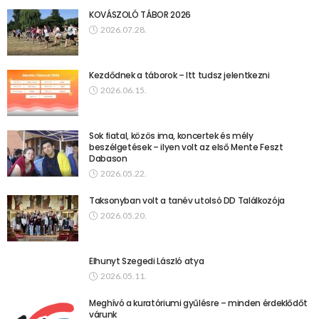
KOVÁSZOLÓ TÁBOR 2026
2026.07.28.
Kezdődnek a táborok – Itt tudsz jelentkezni
2026.06.15.
Sok fiatal, közös ima, koncertek és mély
beszélgetések – ilyen volt az első Mente Feszt
Dabason
2026.05.22.
Taksonyban volt a tanév utolsó DD Találkozója
2026.05.20.
Elhunyt Szegedi László atya
2026.05.11.
Meghívó a kuratóriumi gyűlésre – minden érdeklődőt
várunk