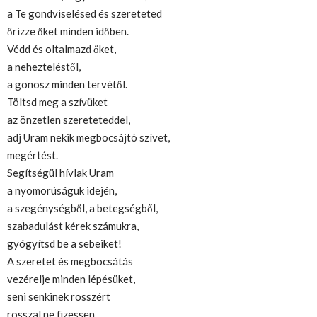
a Te gondviselésed és szereteted
őrizze őket minden időben.
Védd és oltalmazd őket,
a nehezteléstől,
a gonosz minden tervétől.
Töltsd meg a szívüket
az önzetlen szereteteddel,
adj Uram nekik megbocsájtó szívet,
megértést.
Segítségül hívlak Uram
a nyomorúságuk idején,
a szegénységből, a betegségből,
szabadulást kérek számukra,
gyógyítsd be a sebeiket!
A szeretet és megbocsátás
vezérelje minden lépésüket,
seni senkinek rosszért
rosszal ne fizessen,