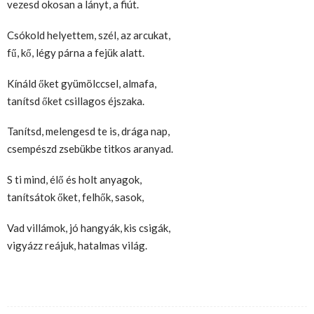
vezesd okosan a lányt, a fiút.
Csókold helyettem, szél, az arcukat,
fű, kő, légy párna a fejük alatt.
Kínáld őket gyümölccsel, almafa,
tanítsd őket csillagos éjszaka.
Tanítsd, melengesd te is, drága nap,
csempészd zsebükbe titkos aranyad.
S ti mind, élő és holt anyagok,
tanítsátok őket, felhők, sasok,
Vad villámok, jó hangyák, kis csigák,
vigyázz reájuk, hatalmas világ.