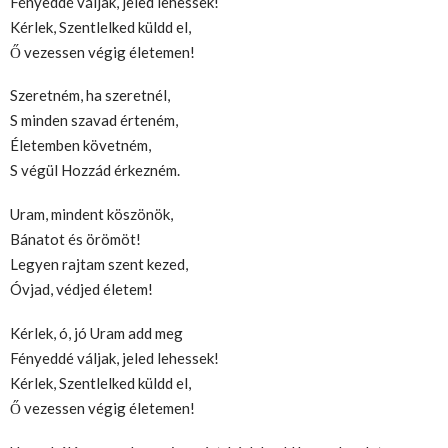
Fényeddé váljak, jeled lehessek!
Kérlek, Szentlelked küldd el,
Ő vezessen végig életemen!
Szeretném, ha szeretnél,
S minden szavad érteném,
Életemben követném,
S végül Hozzád érkezném.
Uram, mindent köszönök,
Bánatot és örömöt!
Legyen rajtam szent kezed,
Óvjad, védjed életem!
Kérlek, ó, jó Uram add meg
Fényeddé váljak, jeled lehessek!
Kérlek, Szentlelked küldd el,
Ő vezessen végig életemen!