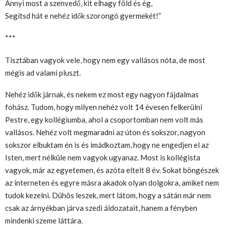
Annyi most a szenvedő, kit elhagy föld és ég,
Segítsd hát e nehéz idők szorongó gyermekét!”
***
Tisztában vagyok vele, hogy nem egy vallásos nóta, de most
mégis ad valami pluszt.
Nehéz idők járnak, és nekem ez most egy nagyon fájdalmas
fohász. Tudom, hogy milyen nehéz volt 14 évesen felkerülni
Pestre, egy kollégiumba, ahol a csoportomban nem volt más
vallásos. Nehéz volt megmaradni az úton és sokszor, nagyon
sokszor elbuktam én is és imádkoztam, hogy ne engedjen el az
Isten, mert nélküle nem vagyok ugyanaz. Most is kollégista
vagyok, már az egyetemen, és azóta eltelt 8 év. Sokat böngészek
az interneten és egyre másra akadok olyan dolgokra, amiket nem
tudok kezelni. Dühös leszek, mert látom, hogy a sátán már nem
csak az árnyékban járva szedi áldozatait, hanem a fényben
mindenki szeme láttára.