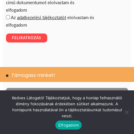
Támogass minket!
VIFI ALAPÍTVÁNY
Kedves Látogató! Tájékoztatjuk, hogy a honlap felhasználói
élmény fokozásának érdekében sütiket alkalmazunk. A
honlapunk használatával ön a tájékoztatásunkat tudomásul
veszi.
Elfogadom