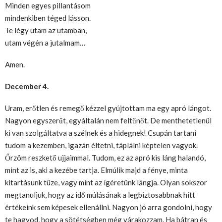
Minden egyes pillantásom
mindenkiben téged lásson.
Te légy utam az utamban,
utam végén a jutalmam…
Amen.
December 4.
Uram, erőtlen és remegő kézzel gyújtottam ma egy apró lángot.
Nagyon egyszerűt, egyáltalán nem feltűnőt. De menthetetlenül
ki van szolgáltatva a szélnek és a hidegnek! Csupán tartani
tudom a kezemben, igazán éltetni, táplálni képtelen vagyok.
Őrzöm reszkető ujjaimmal. Tudom, ez az apró kis láng halandó,
mint az is, aki a kezébe tartja. Elmúlik majd a fénye, minta
kitartásunk tüze, vagy mint az ígéretünk lángja. Olyan sokszor
megtanuljuk, hogy az idő múlásának a legbiztosabbnak hitt
értékeink sem képesek ellenállni. Nagyon jó arra gondolni, hogy
te hagyod, hogy a sötétségben még várakozzam. Ha bátran és