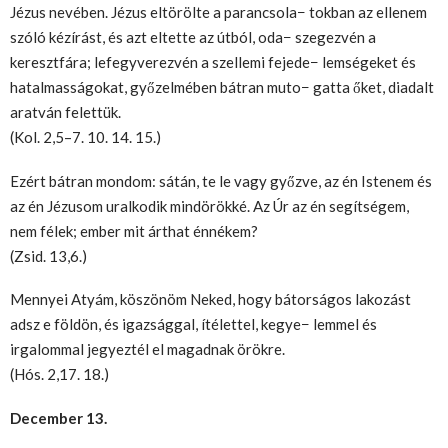
Jézus nevében. Jézus eltörölte a parancsola− tokban az ellenem
szóló kézírást, és azt eltette az útból, oda− szegezvén a
keresztfára; lefegyverezvén a szellemi fejede− lemségeket és
hatalmasságokat, győzelmében bátran muto− gatta őket, diadalt
aratván felettük.
(Kol. 2,5–7. 10. 14. 15.)
Ezért bátran mondom: sátán, te le vagy győzve, az én Istenem és
az én Jézusom uralkodik mindörökké. Az Úr az én segítségem,
nem félek; ember mit árthat énnékem?
(Zsid. 13,6.)
Mennyei Atyám, köszönöm Neked, hogy bátorságos lakozást
adsz e földön, és igazsággal, ítélettel, kegye− lemmel és
irgalommal jegyeztél el magadnak örökre.
(Hós. 2,17. 18.)
December 13.