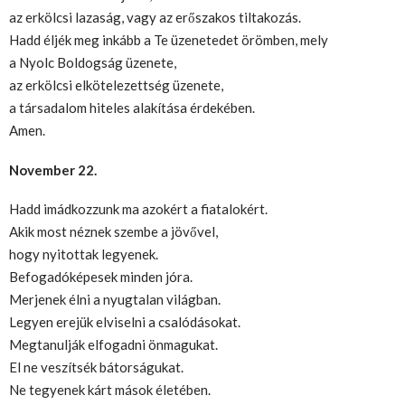
az erkölcsi lazaság, vagy az erőszakos tiltakozás.
Hadd éljék meg inkább a Te üzenetedet örömben, mely
a Nyolc Boldogság üzenete,
az erkölcsi elkötelezettség üzenete,
a társadalom hiteles alakítása érdekében.
Amen.
November 22.
Hadd imádkozzunk ma azokért a fiatalokért.
Akik most néznek szembe a jövővel,
hogy nyitottak legyenek.
Befogadóképesek minden jóra.
Merjenek élni a nyugtalan világban.
Legyen erejük elviselni a csalódásokat.
Megtanulják elfogadni önmagukat.
El ne veszítsék bátorságukat.
Ne tegyenek kárt mások életében.