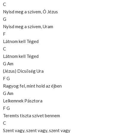
C
Nyisd meg a szívem, Ó Jézus
G
Nyisd meg a szívem, Uram
F
Látnom kell Téged
C
Látnom kell Téged
G Am
(Jézus) Dicsőség Ura
F G
Ragyog fel, mint hold az éjben
G Am
Lelkemnek Pásztora
F G
Teremts tiszta szívet bennem
C
Szent vagy, szent vagy, szent vagy