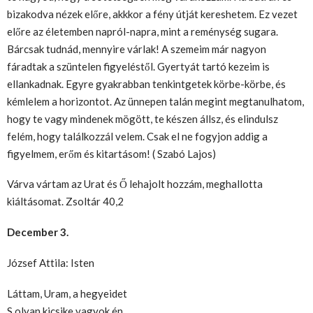
bizakodva nézek előre, akkkor a fény útját kereshetem. Ez vezet
előre az életemben napról-napra, mint a reménység sugara.
Bárcsak tudnád, mennyire várlak! A szemeim már nagyon
fáradtak a szüntelen figyeléstől. Gyertyát tartó kezeim is
ellankadnak. Egyre gyakrabban tenkintgetek körbe-körbe, és
kémlelem a horizontot. Az ünnepen talán megint megtanulhatom,
hogy te vagy mindenek mögött, te készen állsz, és elindulsz
felém, hogy találkozzál velem. Csak el ne fogyjon addig a
figyelmem, erőm és kitartásom! ( Szabó Lajos)
Várva vártam az Urat és Ő lehajolt hozzám, meghallotta
kiáltásomat. Zsoltár 40,2
December 3.
József Attila: Isten
Láttam, Uram, a hegyeidet
S olyan kicsike vagyok én.