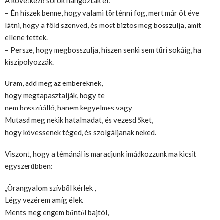
A következő sorok hangoztak el:
– Én hiszek benne, hogy valami történni fog, mert már öt éve
látni, hogy a föld szenved, és most biztos meg bosszulja, amit
ellene tettek.
– Persze, hogy megbosszulja, hiszen senki sem tűri sokáig, ha
kiszipolyozzák.
Uram, add meg az embereknek,
hogy megtapasztalják, hogy te
nem bosszúálló, hanem kegyelmes vagy
Mutasd meg nekik hatalmadat, és vezesd őket,
hogy kövessenek téged, és szolgáljanak neked.
Viszont, hogy a témánál is maradjunk imádkozzunk ma kicsit
egyszerűbben:
„Őrangyalom szívből kérlek ,
Légy vezérem amíg élek.
Ments meg engem bűntől bajtól,