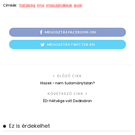
Címkék:
fiatalság
ima
imaszándékok
ipoly
MEGOSZTÁS FACEBOOK-ON
MEGOSZTÁS TWITTER-EN
ELŐZŐ CIKK
Hiszek – nem tudománytalan?
KÖVETKEZŐ CIKK
ÉD-hétvége volt Deákváron
Ez is érdekelhet