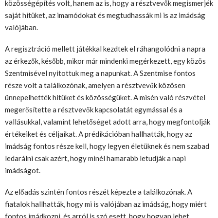
közösségépítés volt, hanem az is, hogy a résztvevők megismerjék
saját hitüket, az imamódokat és megtudhassák mi is az imádság
valójában.
A regisztráció mellett játékkal kezdtek el ráhangolódni a napra
az érkezők, később, mikor már mindenki megérkezett, egy közös
Szentmisével nyitottuk meg a napunkat. A Szentmise fontos
része volt a találkozónak, amelyen a résztvevők közösen
ünnepelhették hitüket és közösségüket. A misén való részvétel
megerősítette a résztvevők kapcsolatát egymással és a
vallásukkal, valamint lehetőséget adott arra, hogy megfontolják
értékeiket és céljaikat. A prédikációban hallhatták, hogy az
imádság fontos része kell, hogy legyen életüknek és nem szabad
ledarálni csak azért, hogy minél hamarabb letudják a napi
imádságot.
Az előadás szintén fontos részét képezte a találkozónak. A
fiatalok hallhatták, hogy mi is valójában az imádság, hogy miért
fontos imádkozni, és arról is szó esett, hogy hogyan lehet