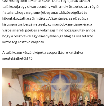
Összességében a Mente Észak-Duna régiójának tavaszi
találkozója egy olyan esemény volt, amely összehozta a régió
fiataljait, hogy megismerjék egymást, közösségüket és
kibontakoztathassák hitüket. A Szentmise, az előadás, a
kiscsoportos beszélgetések, az imamódok megismerése, a
városismereti játék és a vidámság mind hozzájárultak ahhoz,
hogy a résztvevők egy élményekben gazdag és összetartó
közösség részévé váljanak.
A találkozón készült képek a csoportképre kattintva
megtekinthetők! 😉