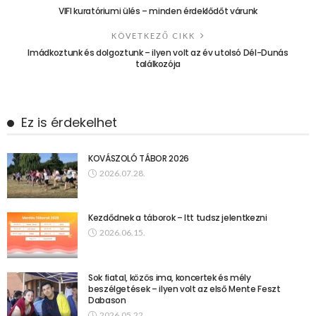
VIFI kuratóriumi ülés – minden érdeklődőt várunk
KÖVETKEZŐ CIKK
Imádkoztunk és dolgoztunk – ilyen volt az év utolsó Dél-Dunás
találkozója
Ez is érdekelhet
KOVÁSZOLÓ TÁBOR 2026
2026.07.28.
Kezdődnek a táborok – Itt tudsz jelentkezni
2026.06.15.
Sok fiatal, közös ima, koncertek és mély
beszélgetések – ilyen volt az első Mente Feszt
Dabason
2026.05.22.