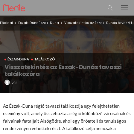
Főoldal
Észak-Duna
Észak-Duna
Visszatekintés az Észak-Dunás tavaszi találkozóra
ÉSZAK-DUNA
TALÁLKOZÓ
Visszatekintés az Észak-Dunás tavaszi
találkozóra
Viki
Az Észak-Duna régió tavaszi találkozója egy felejthetetlen
esemény volt, amely összehozta a régió különböző városainak és
falvainak fiataljait Alsógödre, ahol egy örömteli és tanulságos
rendezvényen vehettek részt. A találkozó célja nemcsak a