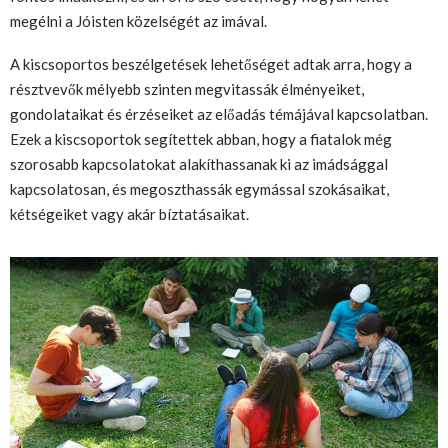
megélni a Jóisten közelségét az imával.
A kiscsoportos beszélgetések lehetőséget adtak arra, hogy a
résztvevők mélyebb szinten megvitassák élményeiket,
gondolataikat és érzéseiket az előadás témájával kapcsolatban.
Ezek a kiscsoportok segítettek abban, hogy a fiatalok még
szorosabb kapcsolatokat alakíthassanak ki az imádsággal
kapcsolatosan, és megoszthassák egymással szokásaikat,
kétségeiket vagy akár bíztatásaikat.