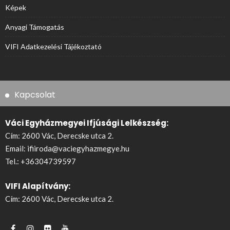
Képek
Anyagi Támogatás
VIFI Adatkezelési Tájékoztató
Kapcsolat
Váci Egyházmegyei Ifjúsági Lelkészség:
Cím: 2600 Vác, Derecske utca 2.
Email:
ifiiroda@vaciegyhazmegye.hu
Tel.:
+36304739597
VIFI Alapítvány:
Cím: 2600 Vác, Derecske utca 2.