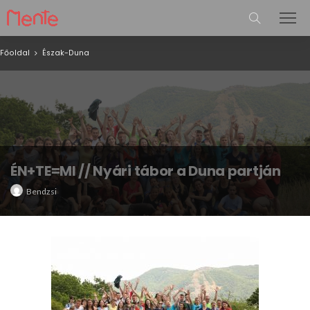
Főoldal
Észak-Duna
ÉN+TE=MI // Nyári tábor a Duna partján
Bendzsi