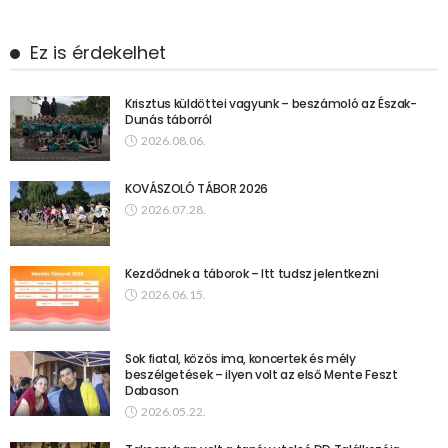
Ez is érdekelhet
Krisztus küldöttei vagyunk – beszámoló az Észak-
Dunás táborról
2026.08.06.
KOVÁSZOLÓ TÁBOR 2026
2026.07.28.
Kezdődnek a táborok – Itt tudsz jelentkezni
2026.06.15.
Sok fiatal, közös ima, koncertek és mély
beszélgetések – ilyen volt az első Mente Feszt
Dabason
2026.05.22.