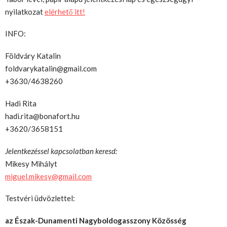
nyilatkozat
elérhető itt!
INFO:
Földváry Katalin
foldvarykatalin@gmail.com
+3630/4638260
Hadi Rita
hadi.rita@bonafort.hu
+3620/3658151
Jelentkezéssel kapcsolatban keresd:
Mikesy Mihályt
miguel.mikesy@gmail.com
Testvéri üdvözlettel:
az Észak-Dunamenti Nagyboldogasszony Közösség