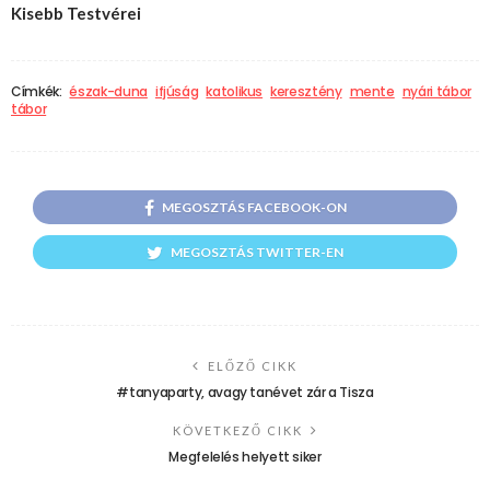
Kisebb Testvérei
Címkék:
észak-duna
ifjúság
katolikus
keresztény
mente
nyári tábor
tábor
MEGOSZTÁS FACEBOOK-ON
MEGOSZTÁS TWITTER-EN
ELŐZŐ CIKK
#tanyaparty, avagy tanévet zár a Tisza
KÖVETKEZŐ CIKK
Megfelelés helyett siker