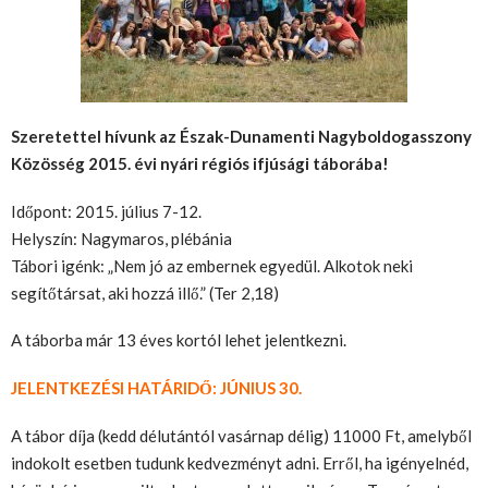
Szeretettel hívunk az Észak-Dunamenti Nagyboldogasszony
Közösség 2015. évi nyári régiós ifjúsági táborába!
Időpont: 2015. július 7-12.
Helyszín: Nagymaros, plébánia
Tábori igénk: „Nem jó az embernek egyedül. Alkotok neki
segítőtársat, aki hozzá illő.” (Ter 2,18)
A táborba már 13 éves kortól lehet jelentkezni.
JELENTKEZÉSI HATÁRIDŐ: JÚNIUS 30.
A tábor díja (kedd délutántól vasárnap délig) 11000 Ft, amelyből
indokolt esetben tudunk kedvezményt adni. Erről, ha igényelnéd,