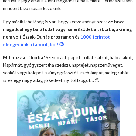
kérünk írj egy emailt a lent megadott email-címre. Természetesen
mindent bizalmasan kezelünk.
Egy másik lehetőség is van, hogy kedvezményt szerezz:
hozd
magaddal egy barátodat vagy ismerősödet a táborba, aki még
nem volt Észak-Dunás programon
és
1000 forintot
elengedünk a tábordíjból! 😉
Mit hozz a táborba?
Szentírást, papírt, tollat, sátrat, hálózsákot,
kispárnát, gyógyszert (ha szedsz), naptejet, napszemüveget,
sapkát vagy kalapot, szúnyogriasztót, zseblámpát, meleg ruhát
is, és egy nagy adag jó kedvet, nyitottságot… 🙂