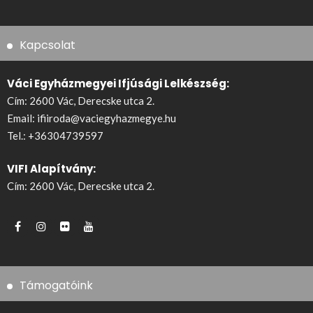
Kapcsolat
Váci Egyházmegyei Ifjúsági Lelkészség:
Cím: 2600 Vác, Derecske utca 2.
Email:
ifiiroda@vaciegyhazmegye.hu
Tel.:
+36304739597
VIFI Alapítvány:
Cím: 2600 Vác, Derecske utca 2.
Támogatóink