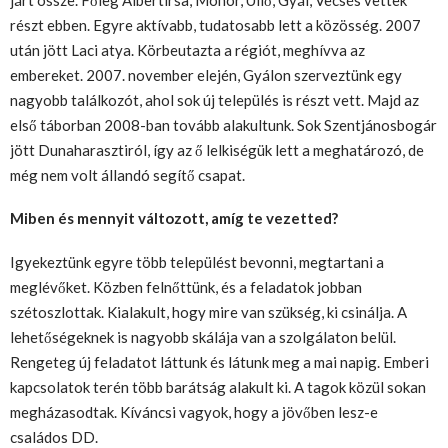
részt ebben. Egyre aktívabb, tudatosabb lett a közösség. 2007
után jött Laci atya. Körbeutazta a régiót, meghívva az
embereket. 2007. november elején, Gyálon szerveztünk egy
nagyobb találkozót, ahol sok új település is részt vett. Majd az
első táborban 2008-ban tovább alakultunk. Sok Szentjánosbogár
jött Dunaharasztiról, így az ő lelkiségük lett a meghatározó, de
még nem volt állandó segítő csapat.
Miben és mennyit változott, amíg te vezetted?
Igyekeztünk egyre több települést bevonni, megtartani a
meglévőket. Közben felnőttünk, és a feladatok jobban
szétoszlottak. Kialakult, hogy mire van szükség, ki csinálja. A
lehetőségeknek is nagyobb skálája van a szolgálaton belül.
Rengeteg új feladatot láttunk és látunk meg a mai napig. Emberi
kapcsolatok terén több barátság alakult ki. A tagok közül sokan
megházasodtak. Kíváncsi vagyok, hogy a jövőben lesz-e
családos DD.