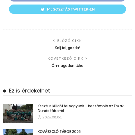
MEGOSZTÁS TWITTER-EN
ELŐZŐ CIKK
Kelj fel, gazda!
KÖVETKEZŐ CIKK
Önmagadon túlra
Ez is érdekelhet
Krisztus küldöttei vagyunk – beszámoló az Észak-
Dunás táborról
2026.08.06.
KOVÁSZOLÓ TÁBOR 2026