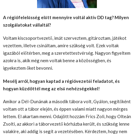
A régiófelelősség előtt mennyire voltál aktív DD tag? Milyen
szolgálatokat vállaltál?
Voltam kiscsoportvezető, imát szerveztem, gitároztam, játékot
vezettem, illetve csináltam, amire szükség volt. Ezek voltak
igazából előtérben, meg a szeretettestvérség. Nagyon figyeltem
azokra is, akik még nem voltak benne a közösségben, és
igyekeztem őket bevonni.
Mesélj arról, hogyan kaptad a régióvezetői feladatot, és
hogyan küzdöttél meg az első nehézségekkel!
Amikor a Dél-Dunának a második tábora volt, Gyálon, segítőként
voltam ott a tábor elején, és éppen valami miatt nagyon mérges
lettem. El akartam menni. Odajött hozzám Frics Zoli, hogy Olteán
Zsolti, az akkori a táborvezető kórházba került, és szükség lenne
valakire, aki addig is segít a vezetésében. Kérdeztem, hogy nem