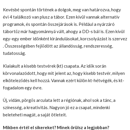
Kevésbé spontán történek a dolgok, meg van határozva, hogy
évi 4 találkozó van plusz a tábor. Ezen kívül vannak alternatív
programok, és spontán összejárások is. Például a nyárzáró
tábortűz már hagyománnyá vált, ahogy a DD-s bál is. Ezen kívül
egy-egy ember időnként kirándulásokat, korcsolyázást is szervez
. Összességében fejlődött az állandósság, rendszeresség,
tudatosság.
Kialakult a kisebb testvérek (kt) csapata. Az idők során
körvonalazódott, hogy mit jelent az, hogy kisebb testvér, milyen
elköteleződés kell hozzá. Vannak ezért külön kt-hétvégék, és kt-
fogadalom egy évre.
Új, vidám, pörgős arculata lett a régiónak, ahol sok a tánc, a
színesség, a kreativitás. Nagyon jó ez a csapat, mindenki
beleteheti magát, a saját ötleteit.
Mikben értél el sikereket? Minek örülsz a legjobban?