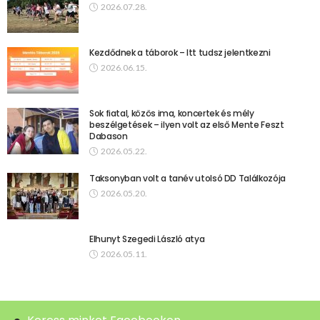
2026.07.28.
Kezdődnek a táborok – Itt tudsz jelentkezni
2026.06.15.
Sok fiatal, közös ima, koncertek és mély
beszélgetések – ilyen volt az első Mente Feszt
Dabason
2026.05.22.
Taksonyban volt a tanév utolsó DD Találkozója
2026.05.20.
Elhunyt Szegedi László atya
2026.05.11.