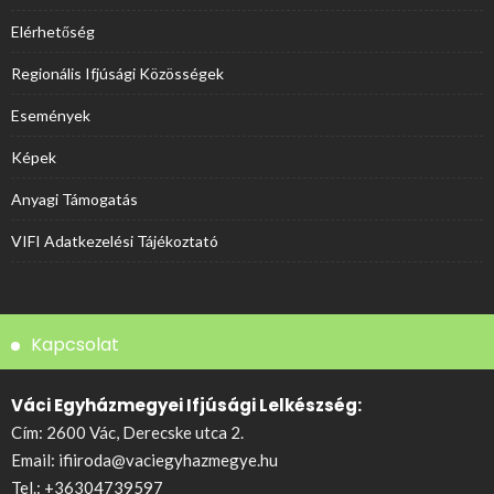
Elérhetőség
Regionális Ifjúsági Közösségek
Események
Képek
Anyagi Támogatás
VIFI Adatkezelési Tájékoztató
Kapcsolat
Váci Egyházmegyei Ifjúsági Lelkészség:
Cím: 2600 Vác, Derecske utca 2.
Email:
ifiiroda@vaciegyhazmegye.hu
Tel.:
+36304739597