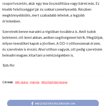
csoportvezetés, akár egy ima összeállítása vagy bármi más. Ez
kisebb felelősséggel jár és sokkal személyesebb. Részben
megkönnyebbülés, mert szabadabb lehetek, a legjobb
értelemben.
Szeretnék benne maradni a régióban továbbra is. Amit tudok
beletenni, ott lenni abban, amiben segítségemet kérik. Meglátjuk,
milyen teendőket kapok a jövőben. A DD-t otthonomnak érzem,
és szeretném is érezni. Ahol otthon vagyok, ott pedig szeretném
beleadni magam, kitartani a nehézségekben is.
Tóth Piri
Címkék:
dél-duna
mente
Váci Egyházmegye
MEGOSZTÁS FACEBOOK-ON