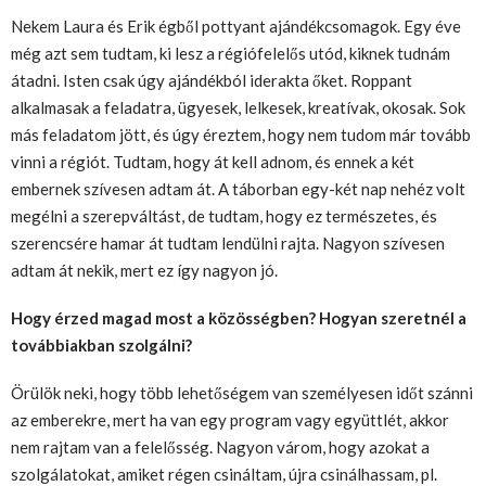
Nekem Laura és Erik égből pottyant ajándékcsomagok. Egy éve
még azt sem tudtam, ki lesz a régiófelelős utód, kiknek tudnám
átadni. Isten csak úgy ajándékból iderakta őket. Roppant
alkalmasak a feladatra, ügyesek, lelkesek, kreatívak, okosak. Sok
más feladatom jött, és úgy éreztem, hogy nem tudom már tovább
vinni a régiót. Tudtam, hogy át kell adnom, és ennek a két
embernek szívesen adtam át. A táborban egy-két nap nehéz volt
megélni a szerepváltást, de tudtam, hogy ez természetes, és
szerencsére hamar át tudtam lendülni rajta. Nagyon szívesen
adtam át nekik, mert ez így nagyon jó.
Hogy érzed magad most a közösségben? Hogyan szeretnél a
továbbiakban szolgálni?
Örülök neki, hogy több lehetőségem van személyesen időt szánni
az emberekre, mert ha van egy program vagy együttlét, akkor
nem rajtam van a felelősség. Nagyon várom, hogy azokat a
szolgálatokat, amiket régen csináltam, újra csinálhassam, pl.