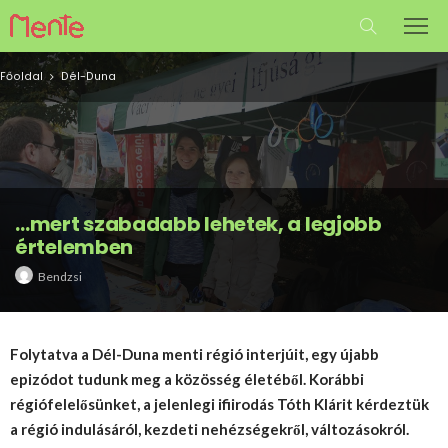
Főoldal
Dél-Duna
…mert szabadabb lehetek, a legjobb
értelemben
Bendzsi
Folytatva a Dél-Duna menti régió interjúit, egy újabb
epizódot tudunk meg a közösség életéből. Korábbi
régiófelelősünket, a jelenlegi ifiirodás Tóth Klárit kérdeztük
a régió indulásáról, kezdeti nehézségekről, változásokról.