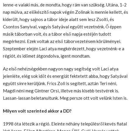
lenne-e valaki más, de mondta, hogy rám van szükség. Utána, 1-2
nap múlva, az előkészítő napok végén Zolinak is mennie kellett, és
kiderült, hogy sajnos a tábor ideje alatt sem lesz Zsolti, és
Csontos Sanyival, vagyis Satyával együtt vezetnénk. Ő éppen
másik táborban volt, és a tábor első napja estéjén tudott
megérkezni. Ezek voltak az első táborvezetésem körülményei.
Szeptember elején Laci atya megkérdezett, hogy vezetnénk-e a
régiót, és időmet átgondolva, igent mondtam.
Az első nehézségekben nagyon nagy segítség volt Laci atya
jelenléte, elég sok időt és energiát fektetett abba, hogy Satyával
együtt sínre kerüljünk. Frics Zoli is segített, aztán Teri néni,
Magdi néni meg Gintner Orsi, illetve más kisebb testvérek is.
Lassan-lassan beletanultunk. Meg persze ott volt velünk Isten is.
Milyen volt szerinted akkor a DD?
1998 óta létezik a régió. Eleinte néhány településről kevés fiatal
járt össze. Főleg Albertirsa, Monor, Üllő, Gyál, Vecsés vettek