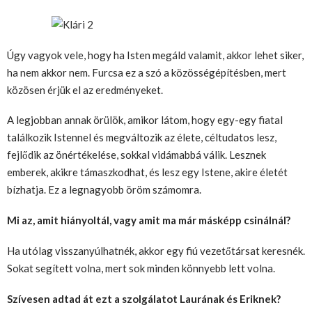
Úgy vagyok vele, hogy ha Isten megáld valamit, akkor lehet siker,
ha nem akkor nem. Furcsa ez a szó a közösségépítésben, mert
közösen érjük el az eredményeket.
A legjobban annak örülök, amikor látom, hogy egy-egy fiatal
találkozik Istennel és megváltozik az élete, céltudatos lesz,
fejlődik az önértékelése, sokkal vidámabbá válik. Lesznek
emberek, akikre támaszkodhat, és lesz egy Istene, akire életét
bízhatja. Ez a legnagyobb öröm számomra.
Mi az, amit hiányoltál, vagy amit ma már másképp csinálnál?
Ha utólag visszanyúlhatnék, akkor egy fiú vezetőtársat keresnék.
Sokat segített volna, mert sok minden könnyebb lett volna.
Szívesen adtad át ezt a szolgálatot Laurának és Eriknek?