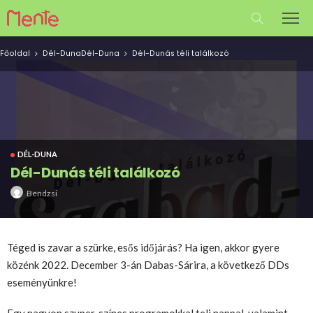
Főoldal
Dél-Duna
Dél-Duna
Dél-Dunás téli találkozó
DÉL-DUNA
Dél-Dunás téli találkozó
Bendzsi
Téged is zavar a szürke, esős időjárás? Ha igen, akkor gyere
közénk 2022. December 3-án Dabas-Sárira, a következő DDs
eseményünkre!
Egy nagyon szuper, színes programokkal teli nappal, valamint