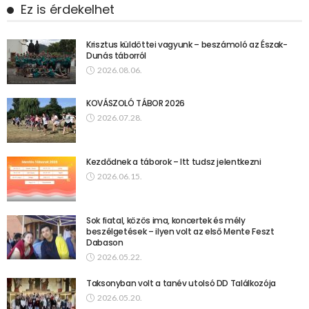
Ez is érdekelhet
Krisztus küldöttei vagyunk – beszámoló az Észak-
Dunás táborról
2026.08.06.
KOVÁSZOLÓ TÁBOR 2026
2026.07.28.
Kezdődnek a táborok – Itt tudsz jelentkezni
2026.06.15.
Sok fiatal, közös ima, koncertek és mély
beszélgetések – ilyen volt az első Mente Feszt
Dabason
2026.05.22.
Taksonyban volt a tanév utolsó DD Találkozója
2026.05.20.