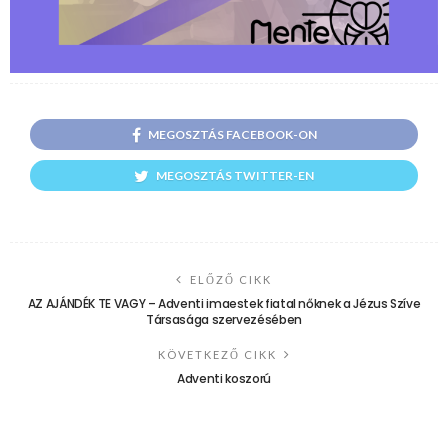
MEGOSZTÁS FACEBOOK-ON
MEGOSZTÁS TWITTER-EN
ELŐZŐ CIKK
AZ AJÁNDÉK TE VAGY – Adventi imaestek fiatal nőknek a Jézus Szíve
Társasága szervezésében
KÖVETKEZŐ CIKK
Adventi koszorú