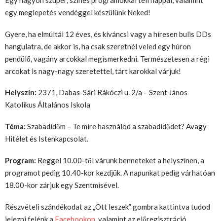
egy meglepetés vendéggel készülünk Neked!
Gyere, ha elmúltál 12 éves, és kíváncsi vagy a híresen bulis DDs
hangulatra, de akkor is, ha csak szeretnél veled egy húron
pendülő, vagány arcokkal megismerkedni. Természetesen a régi
arcokat is nagy-nagy szeretettel, tárt karokkal várjuk!
Helyszín:
2371, Dabas-Sári Rákóczi u. 2/a – Szent János
Katolikus Általános Iskola
Téma:
Szabadidőm – Te mire használod a szabadidődet? Avagy
Hitélet és Istenkapcsolat.
Program:
Reggel 10.00-től várunk benneteket a helyszínen, a
programot pedig 10.40-kor kezdjük. A napunkat pedig várhatóan
18.00-kor zárjuk egy Szentmisével.
Részvételi szándékodat az „Ott leszek” gombra kattintva tudod
jelezni felénk a
Facebookon
, valamint az előregisztráció