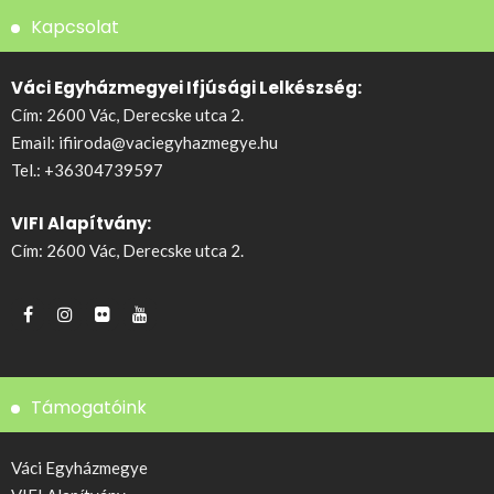
Kapcsolat
Váci Egyházmegyei Ifjúsági Lelkészség:
Cím: 2600 Vác, Derecske utca 2.
Email:
ifiiroda@vaciegyhazmegye.hu
Tel.:
+36304739597
VIFI Alapítvány:
Cím: 2600 Vác, Derecske utca 2.
Támogatóink
Váci Egyházmegye