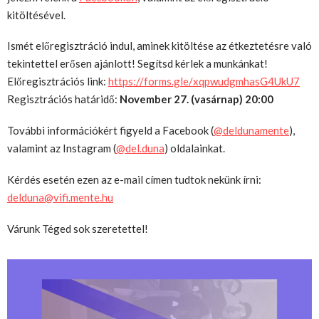
kitöltésével.
Ismét előregisztráció indul, aminek kitöltése az étkeztetésre való
tekintettel erősen ajánlott! Segítsd kérlek a munkánkat!
Előregisztrációs link:
https://forms.gle/xqpwudgmhasG4UkU7
Regisztrációs határidő:
November 27. (vasárnap) 20:00
További információkért figyeld a Facebook (
@deldunamente
),
valamint az Instagram (
@del.duna
) oldalainkat.
Kérdés esetén ezen az e-mail címen tudtok nekünk írni:
delduna@vifi.mente.hu
Várunk Téged sok szeretettel!