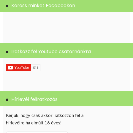
Keress minket Facebookon
Iratkozz fel Youtube csatornánkra
Hírlevél feliratkozás