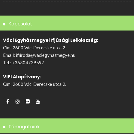
Kapcsolat
Váci Egyházmegyei Ifjúsági Lelkészség:
Cím: 2600 Vác, Derecske utca 2.
Email:
ifiiroda@vaciegyhazmegye.hu
Tel.:
+36304739597
VIFI Alapítvány:
Cím: 2600 Vác, Derecske utca 2.
Támogatóink