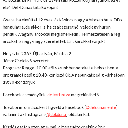
első Dél-Dunás találkozóján!
Gyere, ha elmúltál 12 éves, és kíváncsi vagy a híresen bulis DDs
hangulatra, de akkor is, ha csak szeretnél veled egy húron
pendülő, vagány arcokkal megismerkedni. Természetesen a régi
arcokat is nagy-nagy szeretettel, tárt karokkal várjuk!
Helyszín: 2367, Újhartyán, Fő utca 2.
Téma: Cselekvő szeretet
Program: Reggel 10.00-től várunk benneteket a helyszínen, a
programot pedig 10.40-kor kezdjük. A napunkat pedig várhatóan
18:30-kor zárjuk.
Facebook eseményünk
ide kattintva
megtekinthető.
További információkért figyeld a Facebook (
@deldunamente
),
valamint az Instagram (
@del.duna
) oldalainkat.
Kérdés esetén ezen az e-mail címen tudtok nekünk írni: