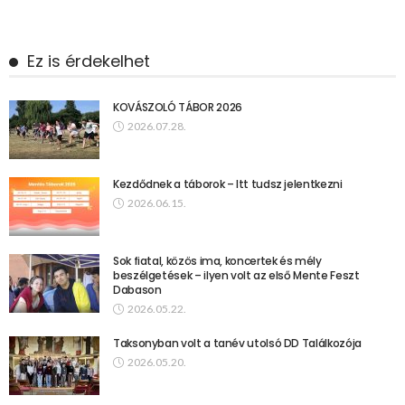
Ez is érdekelhet
KOVÁSZOLÓ TÁBOR 2026
2026.07.28.
Kezdődnek a táborok – Itt tudsz jelentkezni
2026.06.15.
Sok fiatal, közös ima, koncertek és mély
beszélgetések – ilyen volt az első Mente Feszt
Dabason
2026.05.22.
Taksonyban volt a tanév utolsó DD Találkozója
2026.05.20.