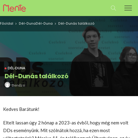
Főoldal
Dél-Duna
Dél-Duna
Dél-Dunás találkozó
DÉL-DUNA
Dél-Dunás találkozó
Bendzsi
Kedves Barátunk!
Eltelt lassan úgy 2 hónap a 2023-as évből, hogy még nem volt
DDs eseményünk. Mit szólnátok hozzá, ha ezen most
változtatnánk? Március 11-én találkozzunk Újhartyánon, az év