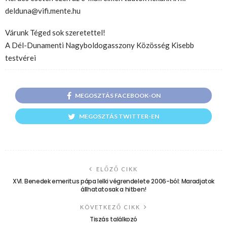
delduna@vifi.mente.hu
Várunk Téged sok szeretettel!
A Dél-Dunamenti Nagyboldogasszony Közösség Kisebb
testvérei
MEGOSZTÁS FACEBOOK-ON
MEGOSZTÁS TWITTER-EN
ELŐZŐ CIKK
XVI. Benedek emeritus pápa lelki végrendelete 2006-ból: Maradjatok
állhatatosak a hitben!
KÖVETKEZŐ CIKK
Tiszás találkozó