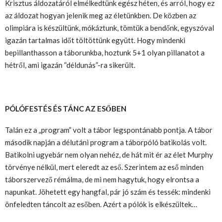
Krisztus áldozatáról elmélkedtünk egész héten, és arról, hogy ez
az áldozat hogyan jelenik meg az életünkben. De közben az
olimpiára is készültünk, mókáztunk, tömtük a bendőnk, egyszóval
igazán tartalmas időt töltöttünk együtt. Hogy mindenki
bepillanthasson a táborunkba, hoztunk 5+1 olyan pillanatot a
hétről, ami igazán “déldunás”-ra sikerült.
PÓLÓFESTÉS ÉS TÁNC AZ ESŐBEN
Talán ez a „program” volt a tábor legspontánabb pontja. A tábor
második napján a délutáni program a táborpóló batikolás volt.
Batikolni ugyebár nem olyan nehéz, de hát mit ér az élet Murphy
törvénye nélkül, mert eleredt az eső. Szerintem az eső minden
táborszervező rémálma, de mi nem hagytuk, hogy elrontsa a
napunkat. Jöhetett egy hangfal, pár jó szám és tessék: mindenki
önfeledten táncolt az esőben. Azért a pólók is elkészültek…