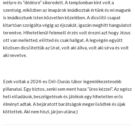
mélyre és “dédésre” sikeredett. A templomban kint volt a
szentség, miközben az imapárok imádkoztak értünk és mi magunk
is imádkoztunk Isten közvetlen közelében. A dicsőítő csapat
kitartóan szolgálta végig az éjszakát, igazán meghitt hangulatot
teremtve. Hihetetlenül felemelő érzés volt érezni azt hogy Jézus
ott van melletted, előtted és csak hallgat. A legvégén együtt
közösen dicsőítettük az Urat, volt aki állva, volt aki sírva és volt
aki nevetve.
Ezek voltak a 2024-es Dél-Dunás tábor legemlékezetesebb
pillanatai. Egy biztos, senki sem ment haza “üres kézzel”. Az egész
heti előadások, beszélgetések és játékok egy hihetetlen erős
élményt adtak. A bejáratott barátságok megerősödtek és újak
köttettek. Aki nem hiszi, járjon utána;)