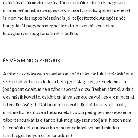
csábítás és álomvitorlázás. Történetíróink kitettek magukért,
minden előadásba csempésztek humort, tanulságot és üzenetet
is, nem mellesleg színészeink is jól teljesítettek. Az egész hét
hangulatát nagyban meghatározta, hiszen hiszen sokat
kacagtunk és még tanultunk is belőle.
ÉS MÉG MINDIG ZENGJÜK
A tábort szokásosan szombaton ebéd után zártuk. Lezárásként el
szerettük volna énekelni a hét egyik slágerét, az Éneklem a Te
jóságodat c.dalt, mire a tábor spontán dicsőítésben tört ki, a dalt
egy másik követte, és körben állva zengte egytől-egyig mindenki
Isten dicsőségét. Döbbenetesen erőteljes pillanat volt, több,
mint méltó lezárása a hetünknek. Ezután pedig természetesen a
tábortáncunkat is eltáncoltuk még egyszer utoljára, hiszen nem
is lennénk dél-dunások ha nem táncolnánk valamit minden
lehetséges helyen és pillanatban:)