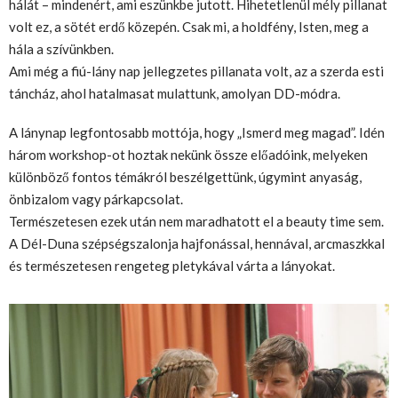
hálát – mindenért, ami eszünkbe jutott. Hihetetlenül mély pillanat
volt ez, a sötét erdő közepén. Csak mi, a holdfény, Isten, meg a
hála a szívünkben.
Ami még a fiú-lány nap jellegzetes pillanata volt, az a szerda esti
táncház, ahol hatalmasat mulattunk, amolyan DD-módra.
A lánynap legfontosabb mottója, hogy „Ismerd meg magad”. Idén
három workshop-ot hoztak nekünk össze előadóink, melyeken
különböző fontos témákról beszélgettünk, úgymint anyaság,
önbizalom vagy párkapcsolat.
Természetesen ezek után nem maradhatott el a beauty time sem.
A Dél-Duna szépségszalonja hajfonással, hennával, arcmaszkkal
és természetesen rengeteg pletykával várta a lányokat.