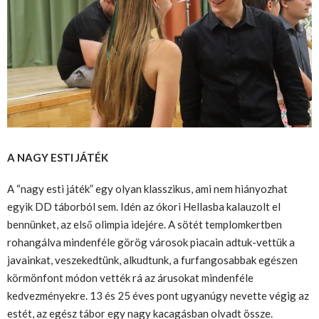
A NAGY ESTI JÁTÉK
A “nagy esti játék” egy olyan klasszikus, ami nem hiányozhat
egyik DD táborból sem. Idén az ókori Hellasba kalauzolt el
bennünket, az első olimpia idejére. A sötét templomkertben
rohangálva mindenféle görög városok piacain adtuk-vettük a
javainkat, veszekedtünk, alkudtunk, a furfangosabbak egészen
körmönfont módon vették rá az árusokat mindenféle
kedvezményekre. 13 és 25 éves pont ugyanúgy nevette végig az
estét, az egész tábor egy nagy kacagásban olvadt össze.