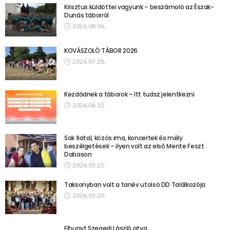
Krisztus küldöttei vagyunk – beszámoló az Észak-
Dunás táborról
2026.08.06.
KOVÁSZOLÓ TÁBOR 2026
2026.07.28.
Kezdődnek a táborok – Itt tudsz jelentkezni
2026.06.15.
Sok fiatal, közös ima, koncertek és mély
beszélgetések – ilyen volt az első Mente Feszt
Dabason
2026.05.22.
Taksonyban volt a tanév utolsó DD Találkozója
2026.05.20.
Elhunyt Szegedi László atya