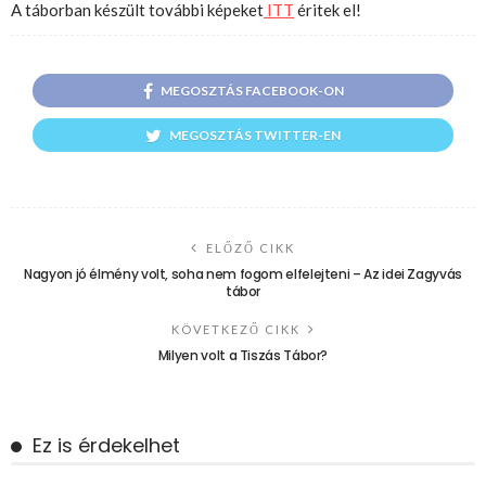
A táborban készült további képeket
ITT
éritek el!
MEGOSZTÁS FACEBOOK-ON
MEGOSZTÁS TWITTER-EN
ELŐZŐ CIKK
Nagyon jó élmény volt, soha nem fogom elfelejteni – Az idei Zagyvás
tábor
KÖVETKEZŐ CIKK
Milyen volt a Tiszás Tábor?
Ez is érdekelhet