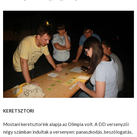
KERETSZTORI
Mostani keretsztorink alapja az Olimpia volt. A DD versenyzői
négy számban indultak a versenyen: panaszkodás, beszólogatás,