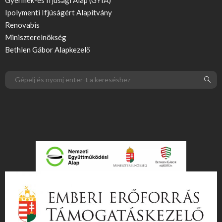
Gyermek-és Ifjúsági Alap (GYIA)
Ipolymenti Ifjúságért Alapítvány
Renovabis
Miniszterelnökség
Bethlen Gábor Alapkezelő