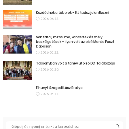
Kezdődnek a táborok – Itt tudsz jelentkezni
2026.06.15.
Sok fiatal, közös ima, koncertek és mély
beszélgetések – ilyen volt az első Mente Feszt
Dabason
2026.05.22.
Taksonyban volt a tanév utolsó DD Találkozója
2026.05.20.
Elhunyt Szegedi László atya
2026.05.11.