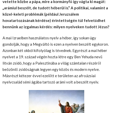
vetette közbe a pápa, mire a kormányfő így vágta ki magát:
„arámiul beszélt, de tudott héberül is.” A politikai, valamint a
közel-keleti problémák (például Jeruzsálem
hovatartozásának kérdése) érintettségén túl felvetődhet
bennünk az izgalmas kérdés: milyen nyelveken tudott Jézus?
A mai Izraelben használatos nyelv a héber, így sokan úgy
gondolják, hogy a Megváltó is ezen a nyelven beszélt egykoron.
Azonban két okból kifolyólag is tévednek. Egyrészt a mai héber
nyelvet a 19. század végén hozta létre egy Ben Yehuda nevű
litván zsidó, hogy a Palesztinába a világ számtalan részéről
beözönlő zsidóságnak legyen egy közös és modern nyelve.
Másrészt kétezer évvel ezelőtt e területen az afroázsiai
nyelvcsalád sémi ágába tartozó arámi volt a beszélt nyelv.