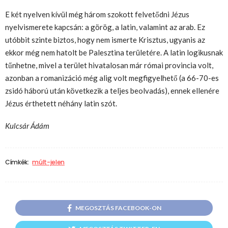
E két nyelven kívül még három szokott felvetődni Jézus
nyelvismerete kapcsán: a görög, a latin, valamint az arab. Ez
utóbbit szinte biztos, hogy nem ismerte Krisztus, ugyanis az
ekkor még nem hatolt be Palesztina területére. A latin logikusnak
tűnhetne, mivel a terület hivatalosan már római provincia volt,
azonban a romanizáció még alig volt megfigyelhető (a 66-70-es
zsidó háború után következik a teljes beolvadás), ennek ellenére
Jézus érthetett néhány latin szót.
Kulcsár Ádám
Címkék:
múlt-jelen
MEGOSZTÁS FACEBOOK-ON