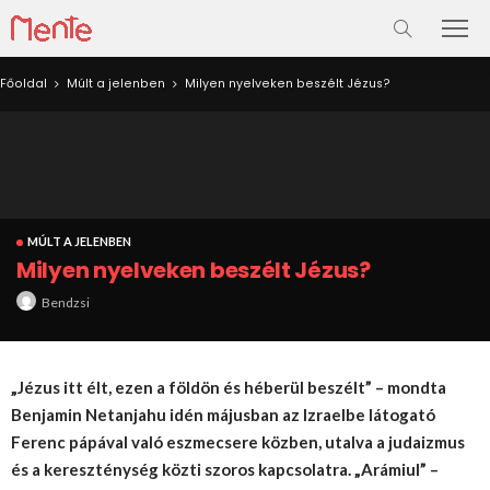
Főoldal
Múlt a jelenben
Milyen nyelveken beszélt Jézus?
MÚLT A JELENBEN
Milyen nyelveken beszélt Jézus?
Bendzsi
„Jézus itt élt, ezen a földön és héberül beszélt” – mondta
Benjamin Netanjahu idén májusban az Izraelbe látogató
Ferenc pápával való eszmecsere közben, utalva a judaizmus
és a kereszténység közti szoros kapcsolatra. „Arámiul” –