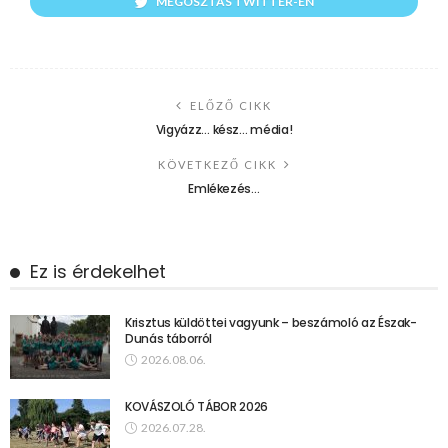
MEGOSZTÁS TWITTER-EN
ELŐZŐ CIKK
Vigyázz… kész… média!
KÖVETKEZŐ CIKK
Emlékezés…
Ez is érdekelhet
Krisztus küldöttei vagyunk – beszámoló az Észak-
Dunás táborról
2026.08.06.
KOVÁSZOLÓ TÁBOR 2026
2026.07.28.