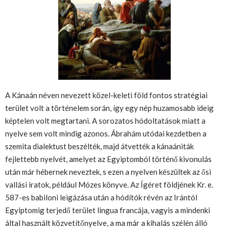
A Kánaán néven nevezett közel-keleti föld fontos stratégiai
terület volt a történelem során, így egy nép huzamosabb ideig
képtelen volt megtartani. A sorozatos hódoltatások miatt a
nyelve sem volt mindig azonos. Ábrahám utódai kezdetben a
szemita dialektust beszélték, majd átvették a kánaániták
fejlettebb nyelvét, amelyet az Egyiptomból történő kivonulás
után már hébernek neveztek, s ezen a nyelven készültek az ősi
vallási iratok, például Mózes könyve. Az Ígéret földjének Kr. e.
587-es babiloni leigázása után a hódítók révén az Irántól
Egyiptomig terjedő terület lingua francája, vagyis a mindenki
által használt közvetítőnyelve, a ma már a kihalás szélén álló