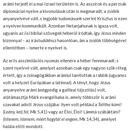
arámi terjedt el a mai Izrael területén is. Az asszírok és a perzsák
diplomáciai nyelve a kivonulásuk után is megmaradt, a zsidók
anyanyelvévé vált, s legjobb tudomásunk szerint Krisztus is ezen
a nyelven kommunikált. Azonban Netanjahunak is igaza volt,
ugyanis az ősi bibliai szövegek héberül íródtak, így Jézus minden
bizonnyal – az írástudókhoz hasonlóan, ám a zsidók többségével
ellentétben – ismerte e nyelvet is.
Az erős asszimilációs nyomás ellenére a héber fennmaradt, s
szent nyelvvé vált, amelyet azonban csak egy nagyon szűk réteg
értett, így a zsinagógákban arámiul tanítottak a rabbik (ugyanez
volt a helyzet Európában a latinnal). A tényt, hogy Jézus
anyanyelve arámi (mégpedig a galileai tájszólás) volt,
alátámasztja Márk evangéliuma is, amely többször is arámi
szavakat adott Jézus szájába: ilyen volt például a
Talitha kúmi!
(Leány, kelj fel,
Mk 5,41) vagy az Éloi, Éloi! Lámmá szábáktáni?
(Istenem, Istenem, miért hagytál el engem,
Mk 14,34), amelyet
halála előtt mondott.