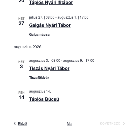
20
Tápiós Nyári Ifitábor
július 27. | 08:00
-
augusztus 1. | 17:00
HÉT
27
Galgás Nyári Tábor
Galgamácsa
augusztus 2026
augusztus 3. | 08:00
-
augusztus 9. | 17:00
HÉT
3
Tiszás Nyári Tábor
Tiszaföldvár
augusztus 14.
PÉN
14
Tápiós Búcsú
Események
Előző
Ma
KÖVETKEZŐ
ESEMÉNY