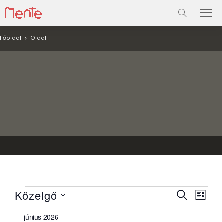
Főoldal
Oldal
Események
Esemé
Ese
Közelgő
KERESETT
LISTA
néze
KIFEJEZÉS
keresé
Dátum
navi
június 2026
kiválasztása.