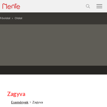
Főoldal
Oldal
Zagyva
Események
Zagyva