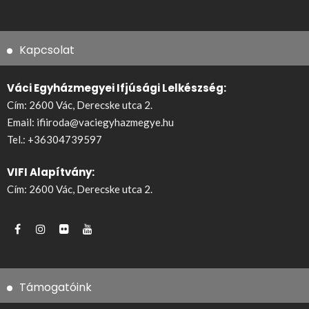
Kapcsolat
Váci Egyházmegyei Ifjúsági Lelkészség:
Cím: 2600 Vác, Derecske utca 2.
Email:
ifiiroda@vaciegyhazmegye.hu
Tel.:
+36304739597
VIFI Alapítvány:
Cím: 2600 Vác, Derecske utca 2.
Támogatóink