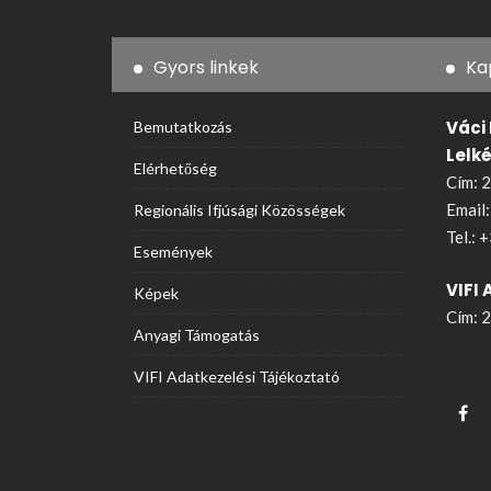
Gyors linkek
Ka
Váci
Bemutatkozás
Lelk
Elérhetőség
Cím: 2
Email
Regionális Ifjúsági Közösségek
Tel.:
+
Események
VIFI 
Képek
Cím: 2
Anyagi Támogatás
VIFI Adatkezelési Tájékoztató