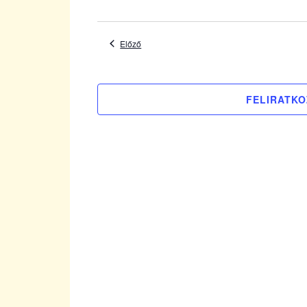
Dátum
kiválasztása.
Események
Előző
FELIRATKO