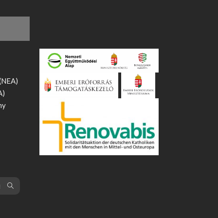
 (NEA)
A)
ny