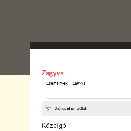
Zagyva
Események
Zagyva
Események
Sajnos nincs találat.
Notice
Közelgő