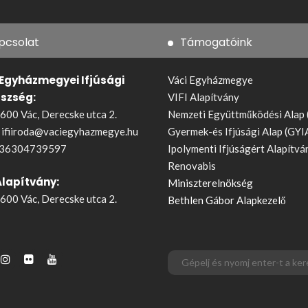
pcsolat
Támogatóink
 Egyházmegyei Ifjúsági
Váci Egyházmegye
észség:
VIFI Alapítvány
600 Vác, Derecske utca 2.
Nemzeti Együttműködési Alap
:
ifiiroda@vaciegyhazmegye.hu
Gyermek-és Ifjúsági Alap (GYI
36304739597
Ipolymenti Ifjúságért Alapítvá
Renovabis
Alapítvány:
Miniszterelnökség
600 Vác, Derecske utca 2.
Bethlen Gábor Alapkezelő