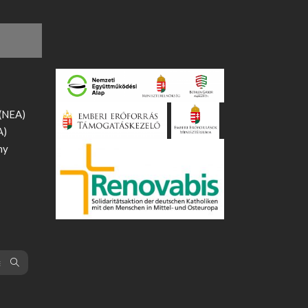
 (NEA)
A)
ny