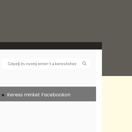
Keress minket Facebookon
ek
ó