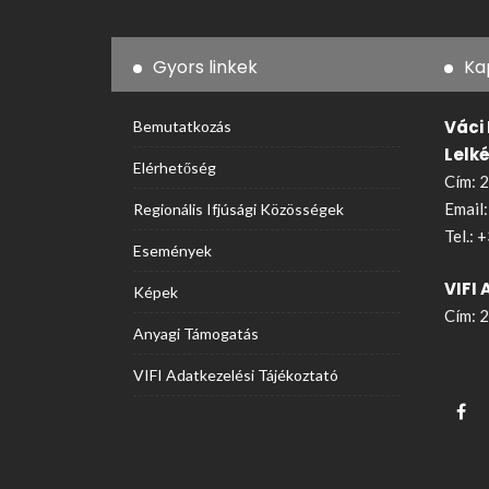
Gyors linkek
Ka
Váci
Bemutatkozás
Lelk
Elérhetőség
Cím: 2
Email
Regionális Ifjúsági Közösségek
Tel.:
+
Események
VIFI 
Képek
Cím: 2
Anyagi Támogatás
VIFI Adatkezelési Tájékoztató