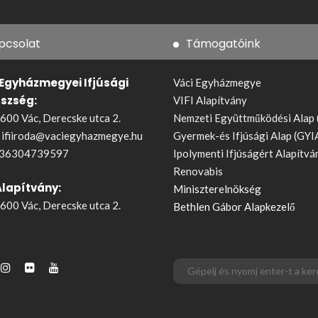
pcsolat
Támogatóink
 Egyházmegyei Ifjúsági
Váci Egyházmegye
észség:
VIFI Alapítvány
600 Vác, Derecske utca 2.
Nemzeti Együttműködési Alap
:
ifiiroda@vaciegyhazmegye.hu
Gyermek-és Ifjúsági Alap (GYI
36304739597
Ipolymenti Ifjúságért Alapítvá
Renovabis
Alapítvány:
Miniszterelnökség
600 Vác, Derecske utca 2.
Bethlen Gábor Alapkezelő