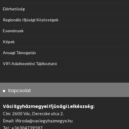
Elérhetőség
Regionális Ifjúsági Közösségek
Események
Képek
Anyagi Támogatás
VIFI Adatkezelési Tájékoztató
Kapcsolat
Váci Egyházmegyei Ifjúsági Lelkészség:
Cím: 2600 Vác, Derecske utca 2.
Email:
ifiiroda@vaciegyhazmegye.hu
Tel.:
+36304739597