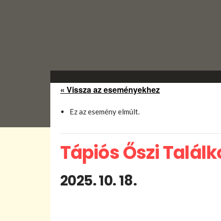
« Vissza az eseményekhez
Ez az esemény elmúlt.
Tápiós Őszi Találk
2025. 10. 18.