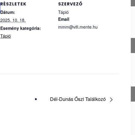
RÉSZLETEK
SZERVEZŐ
Dátum:
Tápió
Email
2025. 10. 18.
mmm@vifi.mente.hu
Esemény kategória:
Tápió
Dél-Dunás Őszi Találkozó