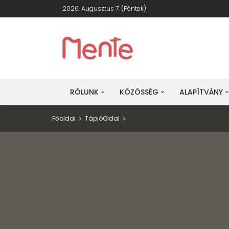
2026. Augusztus 7. (péntek)
Táp
ré
RÓLUNK
KÖZÖSSÉG
ALAPÍTVÁNY
Főoldal
Tápió
Oldal