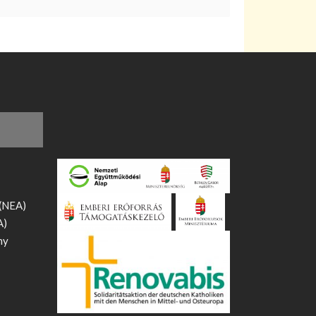
 (NEA)
A)
ny