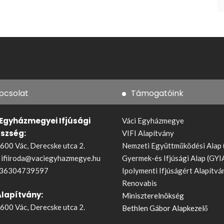
pcsolat
Támogatóink
 Egyházmegyei Ifjúsági
Váci Egyházmegye
észség:
VIFI Alapítvány
600 Vác, Derecske utca 2.
Nemzeti Együttműködési Alap
:
ifiiroda@vaciegyhazmegye.hu
Gyermek-és Ifjúsági Alap (GYI
36304739597
Ipolymenti Ifjúságért Alapítvá
Renovabis
Alapítvány:
Miniszterelnökség
600 Vác, Derecske utca 2.
Bethlen Gábor Alapkezelő